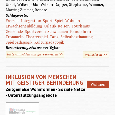
Ursel; Wilken, Udo; Wilken-Dapper, Stephanie; Wimmer,
Martin; Zimmer, Renate
Schlagworte:
Freizeit
Integration
Sport
Spiel
Wohnen
Erwachsenenbildung
Urlaub
Reisen
Tourismus
Gemeinde
Sportverein
Schwimmen
Kanufahren
Trommeln
Theaterspiel
Tanz
Selbstbestimmung
Spielpädagogik
Kulturpädagogik
Reservierungsstatus:
verfügbar
bitte anmelden um zu reservieren >>
weiterlesen
>>
über
Freizeit
Lebe
INKLUSION VON MENSCHEN
behinde
MIT GEISTIGER BEHINDERUNG
Wohnen
Mensch
Zeitgemäße Wohnformen - Soziale Netze
- Unterstützungsangebote