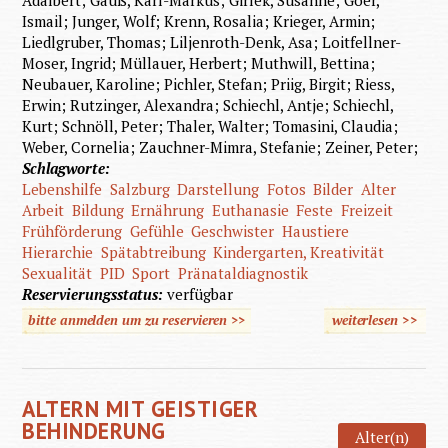
Ismail; Junger, Wolf; Krenn, Rosalia; Krieger, Armin;
Liedlgruber, Thomas; Liljenroth-Denk, Asa; Loitfellner-
Moser, Ingrid; Müllauer, Herbert; Muthwill, Bettina;
Neubauer, Karoline; Pichler, Stefan; Priig, Birgit; Riess,
Erwin; Rutzinger, Alexandra; Schiechl, Antje; Schiechl,
Kurt; Schnöll, Peter; Thaler, Walter; Tomasini, Claudia;
Weber, Cornelia; Zauchner-Mimra, Stefanie; Zeiner, Peter;
Schlagworte:
Lebenshilfe
Salzburg
Darstellung
Fotos
Bilder
Alter
Arbeit
Bildung
Ernährung
Euthanasie
Feste
Freizeit
Frühförderung
Gefühle
Geschwister
Haustiere
Hierarchie
Spätabtreibung
Kindergarten, Kreativität
Sexualität
PID
Sport
Pränataldiagnostik
Reservierungsstatus:
verfügbar
bitte anmelden um zu reservieren >>
weiterlesen
>>
über 
für
Jederme
ALTERN MIT GEISTIGER
BEHINDERUNG
Alter(n)