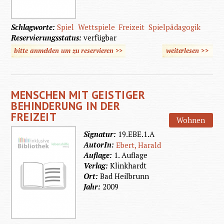
Schlagworte:
Spiel
Wettspiele
Freizeit
Spielpädagogik
Reservierungsstatus:
verfügbar
bitte anmelden um zu reservieren >>
weiterlesen
>>
über
Auf die
Plätze,
MENSCHEN MIT GEISTIGER
fertig,
BEHINDERUNG IN DER
Spaß!
FREIZEIT
Wohnen
Signatur:
19.EBE.1.A
AutorIn:
Ebert, Harald
Auflage:
1. Auflage
Verlag:
Klinkhardt
Ort:
Bad Heilbrunn
Jahr:
2009