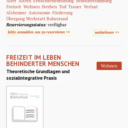
Alter
Altern
Erwachsenenbildung
Selbstbestimmung
Freizeit
Wohnen
Sterben
Tod
Trauer
Verlust
Alzheimer
Autonomie
Förderung
Übergang Werkstatt Ruhestand
Reservierungsstatus:
verfügbar
bitte anmelden um zu reservieren >>
weiterlesen
>>
über Al
mit geis
Behinde
FREIZEIT IM LEBEN
BEHINDERTER MENSCHEN
Wohnen
Theoretische Grundlagen und
sozialintegrative Praxis