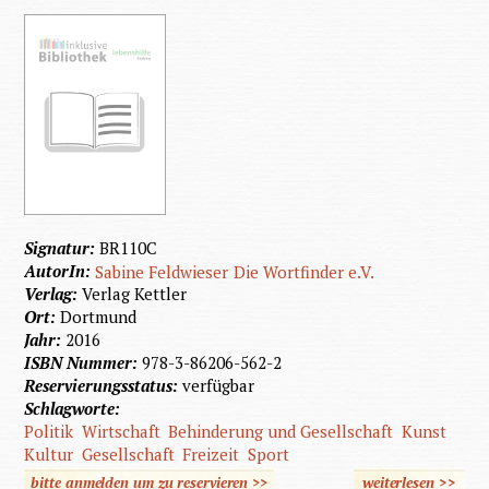
Signatur:
BR110C
AutorIn:
Sabine Feldwieser
Die Wortfinder e.V.
Verlag:
Verlag Kettler
Ort:
Dortmund
Jahr:
2016
ISBN Nummer:
978-3-86206-562-2
Reservierungsstatus:
verfügbar
Schlagworte:
Politik
Wirtschaft
Behinderung und Gesellschaft
Kunst
Kultur
Gesellschaft
Freizeit
Sport
bitte anmelden um zu reservieren >>
weiterlesen
>>
über