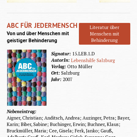
Und die
Welt
ABC FÜR JEDERMENSCH
klingt
Literatur über
Von und über Menschen mit
Menschen mit
wie
geistiger Behinderung
Behinderung
Musik
Signatur:
15.LEB.1.D
AutorIn:
Lebenshilfe Salzburg
Verlag:
Otto Müller
Ort:
Salzburg
Jahr:
2007
Nebeneintrag:
Aigner, Christian; Anditsch, Andrea; Auzinger, Petra; Bayer,
Karin; Biber, Sabine; Buchinger, Erwin; Buchner, Klaus;
Bruckmüller, Maria; Cee, Gisela; Ferk, Janko; Gauß,
Adalbert; Gauß, Karl-Markus; Girlek, Susanne; Goer,