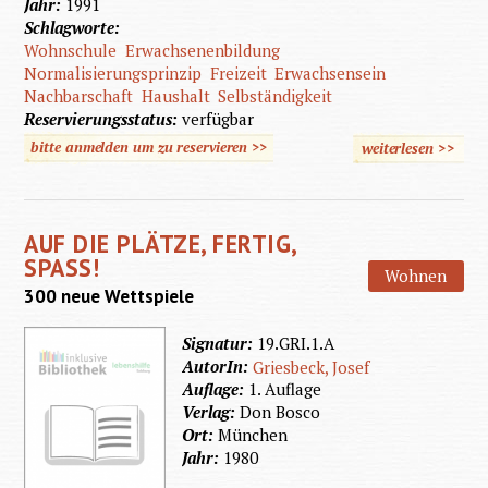
Jahr:
1991
Schlagworte:
Wohnschule
Erwachsenenbildung
Normalisierungsprinzip
Freizeit
Erwachsensein
Nachbarschaft
Haushalt
Selbständigkeit
Reservierungsstatus:
verfügbar
bitte anmelden um zu reservieren >>
weiterlesen
>>
über
Auf
eigenen
AUF DIE PLÄTZE, FERTIG,
Füssen
SPASS!
Wohnen
300 neue Wettspiele
Signatur:
19.GRI.1.A
AutorIn:
Griesbeck, Josef
Auflage:
1. Auflage
Verlag:
Don Bosco
Ort:
München
Jahr:
1980