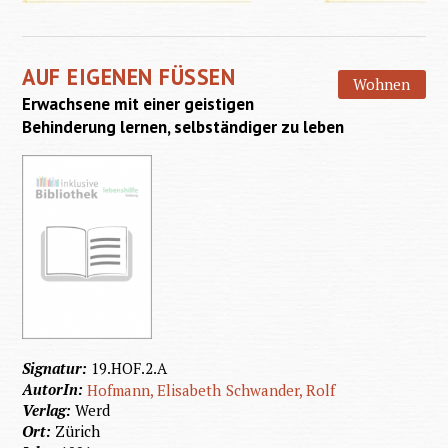
Werkstu
konkret
AUF EIGENEN FÜSSEN
Freizei
Wohnen
Erwachsene mit einer geistigen
und
Behinderung lernen, selbständiger zu leben
Wohne
Signatur:
19.HOF.2.A
AutorIn:
Hofmann, Elisabeth
Schwander, Rolf
Verlag:
Werd
Ort:
Zürich