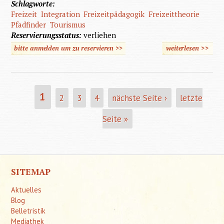
Schlagworte:
Freizeit
Integration
Freizeitpädagogik
Freizeittheorie
Pfadfinder
Tourismus
Reservierungsstatus:
verliehen
bitte anmelden um zu reservieren >>
weiterlesen
>>
übe
Mensc
mit geis
Behinde
1
2
3
4
nächste Seite ›
letzte
SEITEN
in d
Seite »
Freize
SITEMAP
Aktuelles
Blog
Belletristik
Mediathek