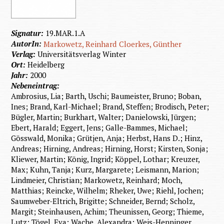
Signatur:
19.MAR.1.A
AutorIn:
Markowetz, Reinhard
Cloerkes, Günther
Verlag:
Universitätsverlag Winter
Ort:
Heidelberg
Jahr:
2000
Nebeneintrag:
Ambrosius, Lia; Barth, Uschi; Baumeister, Bruno; Boban,
Ines; Brand, Karl-Michael; Brand, Steffen; Brodisch, Peter;
Bügler, Martin; Burkhart, Walter; Danielowski, Jürgen;
Ebert, Harald; Eggert, Jens; Galle-Bammes, Michael;
Gösswald, Monika; Grütjen, Anja; Herbst, Hans D.; Hinz,
Andreas; Hirning, Andreas; Hirning, Horst; Kirsten, Sonja;
Kliewer, Martin; König, Ingrid; Köppel, Lothar; Kreuzer,
Max; Kuhn, Tanja; Kurz, Margarete; Leismann, Marion;
Lindmeier, Christian; Markowetz, Reinhard; Moch,
Matthias; Reincke, Wilhelm; Rheker, Uwe; Riehl, Jochen;
Saumweber-Eltrich, Brigitte; Schneider, Bernd; Scholz,
Margit; Steinhausen, Achim; Theunissen, Georg; Thieme,
Lutz; Tögel, Eva; Wache, Alexandra; Weis-Henninger,