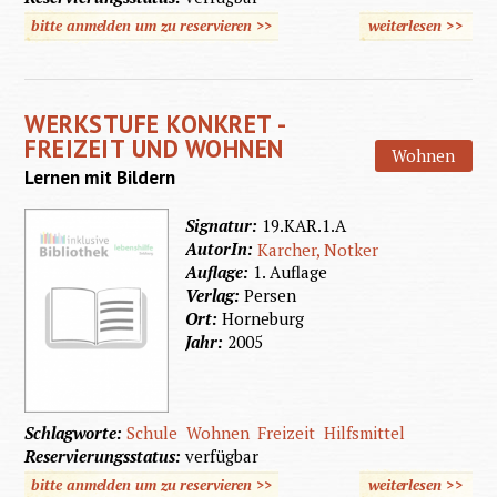
bitte anmelden um zu reservieren >>
weiterlesen
>>
über
101
Spiele
WERKSTUFE KONKRET -
drauße
FREIZEIT UND WOHNEN
Wohnen
Lernen mit Bildern
Signatur:
19.KAR.1.A
AutorIn:
Karcher, Notker
Auflage:
1. Auflage
Verlag:
Persen
Ort:
Horneburg
Jahr:
2005
Schlagworte:
Schule
Wohnen
Freizeit
Hilfsmittel
Reservierungsstatus:
verfügbar
bitte anmelden um zu reservieren >>
weiterlesen
>>
über