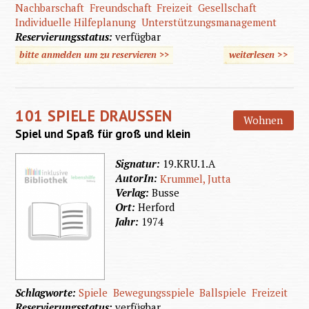
Nachbarschaft
Freundschaft
Freizeit
Gesellschaft
Individuelle Hilfeplanung
Unterstützungsmanagement
Reservierungsstatus:
verfügbar
bitte anmelden um zu reservieren >>
weiterlesen
>>
übe
Inklus
von
101 SPIELE DRAUSSEN
Mensc
Wohnen
Spiel und Spaß für groß und klein
mit geis
Behinde
Signatur:
19.KRU.1.A
AutorIn:
Krummel, Jutta
Verlag:
Busse
Ort:
Herford
Jahr:
1974
Schlagworte:
Spiele
Bewegungsspiele
Ballspiele
Freizeit
Reservierungsstatus:
verfügbar