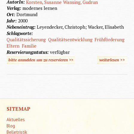
AutorIn:
Korsten, Susanne
Wansing, Gudrun
Verlag:
modernes lernen
Ort:
Dortmund
Jahr:
2000
Nebeneintrag:
Leyendecker, Christoph; Wacker, Elisabeth
Schlagworte:
Qualitätssicherung
Qualitätsentwicklung
Frühförderung
Eltern
Familie
Reservierungsstatus:
verfügbar
bitte anmelden um zu reservieren >>
weiterlesen
>>
Qualitä
i
Frühf
SITEMAP
Aktuelles
Blog
Belletristik