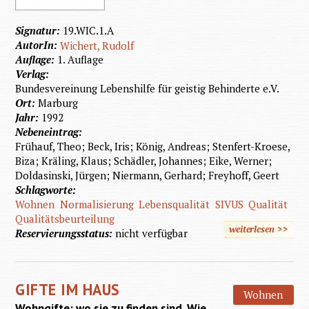
Signatur:
19.WIC.1.A
AutorIn:
Wichert, Rudolf
Auflage:
1. Auflage
Verlag:
Bundesvereinung Lebenshilfe für geistig Behinderte e.V.
Ort:
Marburg
Jahr:
1992
Nebeneintrag:
Frühauf, Theo; Beck, Iris; König, Andreas; Stenfert-Kroese,
Biza; Kräling, Klaus; Schädler, Johannes; Eike, Werner;
Doldasinski, Jürgen; Niermann, Gerhard; Freyhoff, Geert
Schlagworte:
Wohnen
Normalisierung
Lebensqualität
SIVUS
Qualität
Qualitätsbeurteilung
weiterlesen
>>
Reservierungsstatus:
nicht verfügbar
Qualitä
und - 
GIFTE IM HAUS
Wohnen
Wohngifte: wo sie zu finden sind. Wie