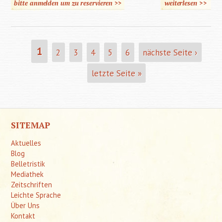
bitte anmelden um zu reservieren >>
weiterlesen
>>
über
Wohnen
ohne
Gift
1
2
3
4
5
6
nächste Seite ›
SEITEN
letzte Seite »
SITEMAP
Aktuelles
Blog
Belletristik
Mediathek
Zeitschriften
Leichte Sprache
Über Uns
Kontakt