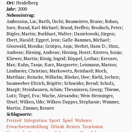
Ort:
Heidelberg
Jahr:
2000
Nebeneintrag:
Ambrosius, Lia; Barth, Uschi; Baumeister, Bruno; Boban,
Ines; Brand, Karl-Michael; Brand, Steffen; Brodisch, Peter;
Bügler, Martin; Burkhart, Walter; Danielowski, Jürgen;
Ebert, Harald; Eggert, Jens; Galle-Bammes, Michael;
Gösswald, Monika; Grütjen, Anja; Herbst, Hans D.; Hinz,
Andreas; Hirning, Andreas; Hirning, Horst; Kirsten, Sonja;
Kliewer, Martin; König, Ingrid; Köppel, Lothar; Kreuzer,
Max; Kuhn, Tanja; Kurz, Margarete; Leismann, Marion;
Lindmeier, Christian; Markowetz, Reinhard; Moch,
Matthias; Reincke, Wilhelm; Rheker, Uwe; Riehl, Jochen;
Saumweber-Eltrich, Brigitte; Schneider, Bernd; Scholz,
Margit; Steinhausen, Achim; Theunissen, Georg; Thieme,
Lutz; Tögel, Eva; Wache, Alexandra; Weis-Henninger,
Ursel; Wilken, Udo; Wilken-Dapper, Stephanie; Wimmer,
Martin; Zimmer, Renate
Schlagworte:
Freizeit
Integration
Sport
Spiel
Wohnen
Erwachsenenbildung
Urlaub
Reisen
Tourismus