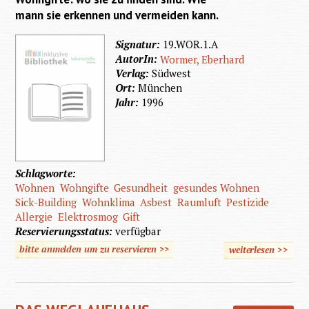
mann sie erkennen und vermeiden kann.
Signatur:
19.WOR.1.A
AutorIn:
Wormer, Eberhard
Verlag:
Südwest
Ort:
München
Jahr:
1996
Schlagworte:
Wohnen
Wohngifte
Gesundheit
gesundes Wohnen
Sick-Building
Wohnklima
Asbest
Raumluft
Pestizide
Allergie
Elektrosmog
Gift
Reservierungsstatus:
verfügbar
bitte anmelden um zu reservieren >>
weiterlesen
>>
über
Gifte im
Haus