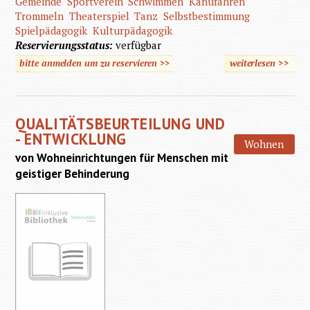
Gemeinde
Sportverein
Schwimmen
Kanufahren
Trommeln
Theaterspiel
Tanz
Selbstbestimmung
Spielpädagogik
Kulturpädagogik
Reservierungsstatus:
verfügbar
bitte anmelden um zu reservieren >>
weiterlesen
>>
über
Freizeit
Lebe
QUALITÄTSBEURTEILUNG UND
behinde
- ENTWICKLUNG
Wohnen
Mensch
von Wohneinrichtungen für Menschen mit
geistiger Behinderung