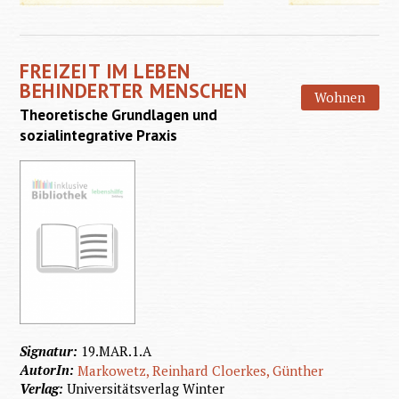
Selbsti
Leben
FREIZEIT IM LEBEN
Behinde
BEHINDERTER MENSCHEN
Wohnen
Status
Theoretische Grundlagen und
in Öste
sozialintegrative Praxis
Signatur:
19.MAR.1.A
AutorIn:
Markowetz, Reinhard
Cloerkes, Günther
Verlag:
Universitätsverlag Winter