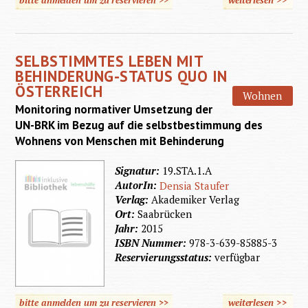
weiterlesen
>>
üb
Wohnall
Kontakt
SELBSTIMMTES LEBEN MIT
schwer 
BEHINDERUNG-STATUS QUO IN
behin
ÖSTERREICH
Wohnen
Erwac
Monitoring normativer Umsetzung der
UN-BRK im Bezug auf die selbstbestimmung des
Wohnens von Menschen mit Behinderung
Signatur:
19.STA.1.A
AutorIn:
Densia Staufer
Verlag:
Akademiker Verlag
Ort:
Saabrücken
Jahr:
2015
ISBN Nummer:
978-3-639-85885-3
Reservierungsstatus:
verfügbar
bitte anmelden um zu reservieren >>
weiterlesen
>>
übe