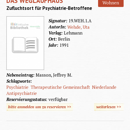
DAS WEGLAUFHAUS
Wohnen
Zufluchtsort für Psychiatrie-Betroffene
Signatur:
19.WEH.1.A
AutorIn:
Wehde, Uta
Verlag:
Lehmann
Ort:
Berlin
Jahr:
1991
Nebeneintrag:
Masson, Jeffrey M.
Schlagworte:
Psychiatrie
Therapeutische Gemeinschaft
Niederlande
Antipsychiatrie
Reservierungsstatus:
verfügbar
bitte anmelden um zu reservieren >>
weiterlesen
>>
über 
Weglau