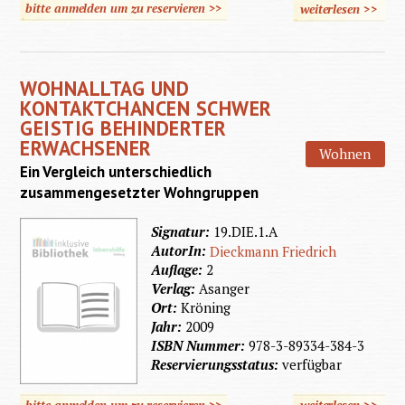
bitte anmelden um zu reservieren >>
weiterlesen
>>
über S
z
selbstb
WOHNALLTAG UND
Wo
KONTAKTCHANCEN SCHWER
GEISTIG BEHINDERTER
ERWACHSENER
Wohnen
Ein Vergleich unterschiedlich
zusammengesetzter Wohngruppen
Signatur:
19.DIE.1.A
AutorIn:
Dieckmann Friedrich
Auflage:
2
Verlag:
Asanger
Ort:
Kröning
Jahr:
2009
ISBN Nummer:
978-3-89334-384-3
Reservierungsstatus:
verfügbar
bitte anmelden um zu reservieren >>