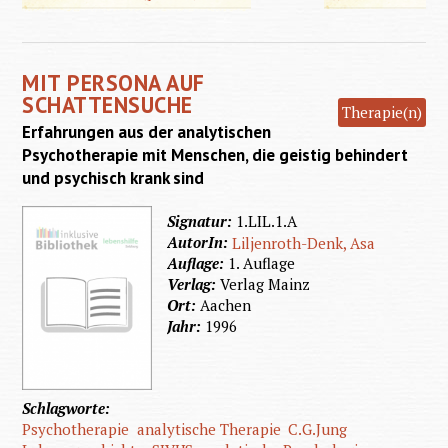
Person
Schatte
MIT PERSONA AUF
SCHATTENSUCHE
Therapie(n)
Erfahrungen aus der analytischen
Psychotherapie mit Menschen, die geistig behindert
und psychisch krank sind
Signatur:
1.LIL.1.A
AutorIn:
Liljenroth-Denk, Asa
Auflage:
1. Auflage
Verlag:
Verlag Mainz
Ort:
Aachen
Jahr:
1996
Schlagworte:
Psychotherapie
analytische Therapie
C.G.Jung