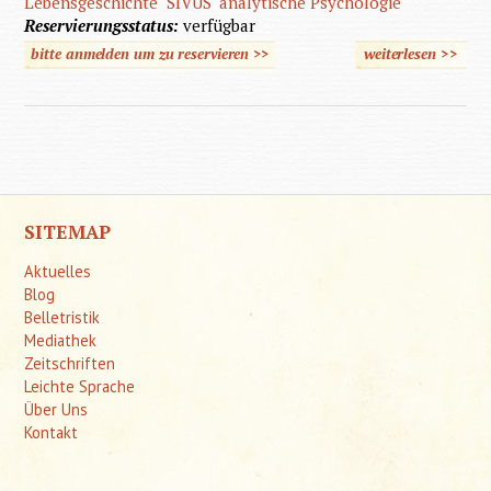
Lebensgeschichte
SIVUS
analytische Psychologie
Reservierungsstatus:
verfügbar
bitte anmelden um zu reservieren >>
weiterlesen
>>
über 
Person
Schatte
SITEMAP
Aktuelles
Blog
Belletristik
Mediathek
Zeitschriften
Leichte Sprache
Über Uns
Kontakt