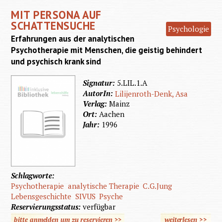
psychi
MIT PERSONA AUF
Bei
SCHATTENSUCHE
Psychologie
Psychot
Erfahrungen aus der analytischen
einem 
Psychotherapie mit Menschen, die geistig behindert
Behandl
und psychisch krank sind
Signatur:
5.LIL.1.A
AutorIn:
Lilijenroth-Denk, Asa
Verlag:
Mainz
Ort:
Aachen
Jahr:
1996
Schlagworte:
Psychotherapie
analytische Therapie
C.G.Jung
Lebensgeschichte
SIVUS
Psyche
Reservierungsstatus:
verfügbar
bitte anmelden um zu reservieren >>
weiterlesen
>>
über 