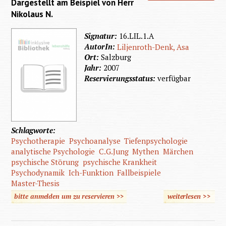
Dargestellt am Beispiel von Herr
Nikolaus N.
Signatur:
16.LIL.1.A
AutorIn:
Liljenroth-Denk, Asa
Ort:
Salzburg
Jahr:
2007
Reservierungsstatus:
verfügbar
Schlagworte:
Psychotherapie
Psychoanalyse
Tiefenpsychologie
analytische Psychologie
C.G.Jung
Mythen
Märchen
psychische Störung
psychische Krankheit
Psychodynamik
Ich-Funktion
Fallbeispiele
Master-Thesis
bitte anmelden um zu reservieren >>
weiterlesen
>>
über
behin