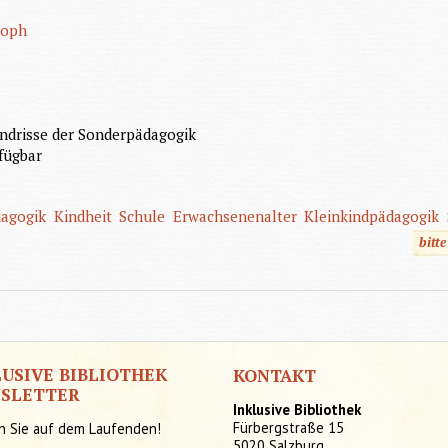
toph
ndrisse der Sonderpädagogik
fügbar
dagogik
Kindheit
Schule
Erwachsenenalter
Kleinkindpädagogik
bitt
LUSIVE BIBLIOTHEK
KONTAKT
SLETTER
Inklusive Bibliothek
Fürbergstraße 15
n Sie auf dem Laufenden!
5020 Salzburg