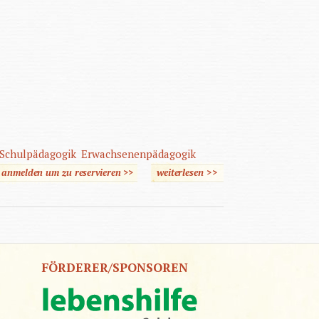
Schulpädagogik
Erwachsenenpädagogik
e anmelden um zu reservieren >>
weiterlesen
>>
über Grundriß der
Geistigbehindertenpädago
FÖRDERER/SPONSOREN