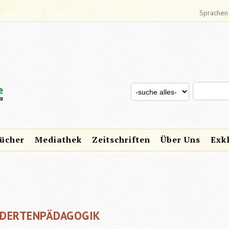
Sprachen
Search thi
Search for
SUCHFORMULAR
ücher
Mediathek
Zeitschriften
Über Uns
Exk
NDERTENPÄDAGOGIK