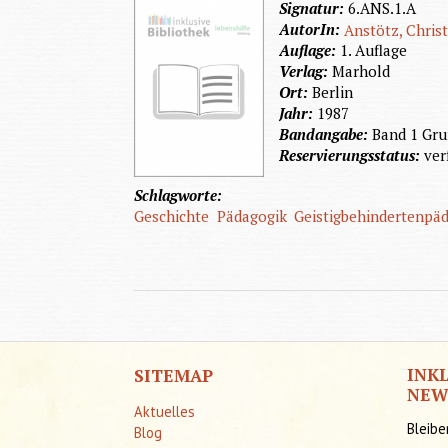
Signatur:
6.ANS.1.A
AutorIn:
Anstötz, Chris
Auflage:
1. Auflage
Verlag:
Marhold
Ort:
Berlin
Jahr:
1987
Bandangabe:
Band 1 Gru
Reservierungsstatus:
ver
Schlagworte:
Geschichte
Pädagogik
Geistigbehindertenpä
INK
SITEMAP
NEW
Aktuelles
Bleibe
Blog