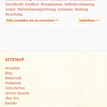
Geschlecht
Kindheit
Normalismus
Selbstbestimmung
Armut
Wahrnehmungsstörung
Autismus
Bindung
Beziehung
bitte anmelden um zu reservieren >>
weiterlesen
>>
übe
Wahrne
- Verste
Hand
SITEMAP
Aktuelles
Blog
Belletristik
Mediathek
Zeitschriften
Leichte Sprache
Über Uns
Kontakt