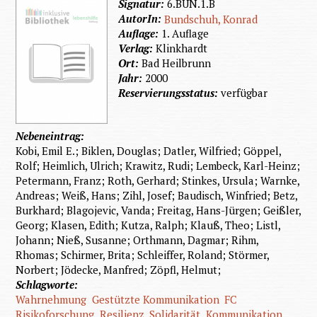
Signatur:
6.BUN.1.B
AutorIn:
Bundschuh, Konrad
Auflage:
1. Auflage
Verlag:
Klinkhardt
Ort:
Bad Heilbrunn
Jahr:
2000
Reservierungsstatus:
verfügbar
Nebeneintrag:
Kobi, Emil E.; Biklen, Douglas; Datler, Wilfried; Göppel,
Rolf; Heimlich, Ulrich; Krawitz, Rudi; Lembeck, Karl-Heinz;
Petermann, Franz; Roth, Gerhard; Stinkes, Ursula; Warnke,
Andreas; Weiß, Hans; Zihl, Josef; Baudisch, Winfried; Betz,
Burkhard; Blagojevic, Vanda; Freitag, Hans-Jürgen; Geißler,
Georg; Klasen, Edith; Kutza, Ralph; Klauß, Theo; Listl,
Johann; Nieß, Susanne; Orthmann, Dagmar; Rihm,
Rhomas; Schirmer, Brita; Schleiffer, Roland; Störmer,
Norbert; Jödecke, Manfred; Zöpfl, Helmut;
Schlagworte:
Wahrnehmung
Gestützte Kommunikation
FC
Risikoforschung
Resilienz
Solidarität
Kommunikation