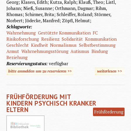
Georg; Klasen, Edith; Kutza, Ralph; Klauß, Theo; Listl,
Johann; Nieß, Susanne; Orthmann, Dagmar; Rihm,
Rhomas; Schirmer, Brita; Schleiffer, Roland; Störmer,
Norbert; Jödecke, Manfred; Zöpfl, Helmut;
Schlagworte:
Wahrnehmung
Gestützte Kommunikation
FC
Risikoforschung
Resilienz
Solidarität
Kommunikation
Geschlecht
Kindheit
Normalismus
Selbstbestimmung
Armut
Wahrnehmungsstörung
Autismus
Bindung
Beziehung
Reservierungsstatus:
verfügbar
bitte anmelden um zu reservieren >>
weiterlesen
>>
übe
Wahrne
- Verste
FRÜHFÖRDERUNG MIT
Hand
KINDERN PSYCHISCH KRANKER
ELTERN
Frühförderung