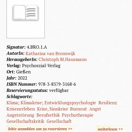
Signatur:
4.BRO.1.A
AutorIn:
Katharina van Bronswijk
HerausgeberIn:
Christoph M.Hausmann
Verlag:
Psychoszial-Verlag
Ort:
Gießen
Jahr:
2022
ISBN Nummer:
978-3-8379-3168-6
Reservierungsstatus:
verfügbar
Schlagworte:
Klima; Klimakrise; Entwicklungspsychologie
Resilienz
Krisenerleben
Krise, Sinnkrise
Burnout
Angst
Angststörung
Berufsethik
Psychotherapie
Gesellschaftskritik
Gesellschaft
bitte anmelden um zu reservieren >>
weiterlesen
>>
über