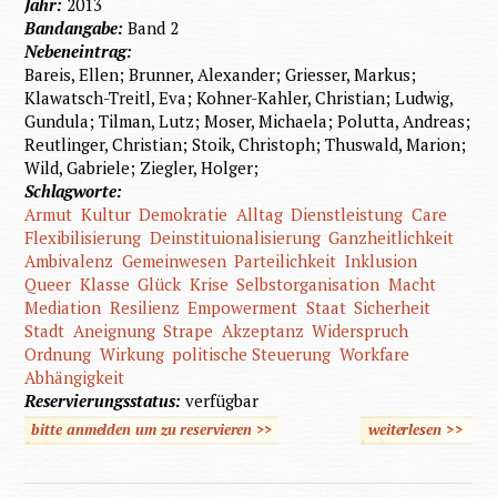
Jahr:
2013
Bandangabe:
Band 2
Nebeneintrag:
Bareis, Ellen; Brunner, Alexander; Griesser, Markus;
Klawatsch-Treitl, Eva; Kohner-Kahler, Christian; Ludwig,
Gundula; Tilman, Lutz; Moser, Michaela; Polutta, Andreas;
Reutlinger, Christian; Stoik, Christoph; Thuswald, Marion;
Wild, Gabriele; Ziegler, Holger;
Schlagworte:
Armut
Kultur
Demokratie
Alltag
Dienstleistung
Care
Flexibilisierung
Deinstituionalisierung
Ganzheitlichkeit
Ambivalenz
Gemeinwesen
Parteilichkeit
Inklusion
Queer
Klasse
Glück
Krise
Selbstorganisation
Macht
Mediation
Resilienz
Empowerment
Staat
Sicherheit
Stadt
Aneignung
Strape
Akzeptanz
Widerspruch
Ordnung
Wirkung
politische Steuerung
Workfare
Abhängigkeit
Reservierungsstatus:
verfügbar
bitte anmelden um zu reservieren >>
weiterlesen
>>
über
Aktuel
Leitbegri