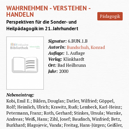
WAHRNEHMEN - VERSTEHEN -
der
HANDELN
Pädagogik
Sozial
Perspektiven für die Sonder- und
Arbei
Heilpädagogik im 21. Jahrhundert
Signatur:
6.BUN.1.B
AutorIn:
Bundschuh, Konrad
Auflage:
1. Auflage
Verlag:
Klinkhardt
Ort:
Bad Heilbrunn
Jahr:
2000
Nebeneintrag:
Kobi, Emil E.; Biklen, Douglas; Datler, Wilfried; Göppel,
Rolf; Heimlich, Ulrich; Krawitz, Rudi; Lembeck, Karl-Heinz;
Petermann, Franz; Roth, Gerhard; Stinkes, Ursula; Warnke,
Andreas; Weiß, Hans; Zihl, Josef; Baudisch, Winfried; Betz,
Burkhard; Blagojevic, Vanda; Freitag, Hans-Jürgen; Geißler,