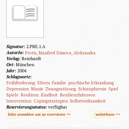
Signatur:
2.PRE.1.A
AutorIn:
Pretis, Manfred
Dimova, Aleksandra
Verlag:
Reinhardt
Ort:
München
Jahr:
2004
Schlagworte:
Frühförderung
Eltern
Familie
psychische Erkrankung
Depression
Manie
Zwangsstörung
Schizophrenie
Spiel
Spiele
Resilienz
Kindheit
Resilienzfaktoren
Intervention
Copingstrategien
Selbstwirksamkeit
Reservierungsstatus:
verfügbar
bitte anmelden um zu reservieren >>
weiterlesen
>>
üb
Frühför