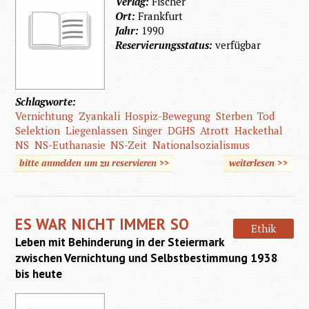
Verlag:
Fischer
Ort:
Frankfurt
Jahr:
1990
Reservierungsstatus:
verfügbar
Schlagworte:
Vernichtung
Zyankali
Hospiz-Bewegung
Sterben
Tod
Selektion
Liegenlassen
Singer
DGHS
Atrott
Hackethal
NS
NS-Euthanasie
NS-Zeit
Nationalsozialismus
bitte anmelden um zu reservieren >>
weiterlesen
>>
über
"Durch
Zyankal
ES WAR NICHT IMMER SO
erlöst"
Ethik
Leben mit Behinderung in der Steiermark
zwischen Vernichtung und Selbstbestimmung 1938
bis heute