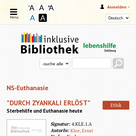
Anmelden
Menu
Search this site
Search for
SUCHFORMULAR
NS-Euthanasie
"DURCH ZYANKALI ERLÖST"
Ethik
Sterbehilfe und Euthanasie heute
Signatur:
4.KLE.1.A
AutorIn:
Klee, Ernst