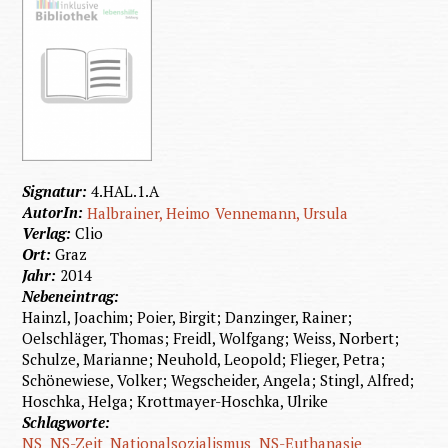
Signatur:
4.HAL.1.A
AutorIn:
Halbrainer, Heimo
Vennemann, Ursula
Verlag:
Clio
Ort:
Graz
Jahr:
2014
Nebeneintrag:
Hainzl, Joachim; Poier, Birgit; Danzinger, Rainer;
Oelschläger, Thomas; Freidl, Wolfgang; Weiss, Norbert;
Schulze, Marianne; Neuhold, Leopold; Flieger, Petra;
Schönewiese, Volker; Wegscheider, Angela; Stingl, Alfred;
Hoschka, Helga; Krottmayer-Hoschka, Ulrike
Schlagworte:
NS
NS-Zeit
Nationalsozialismus
NS-Euthanasie