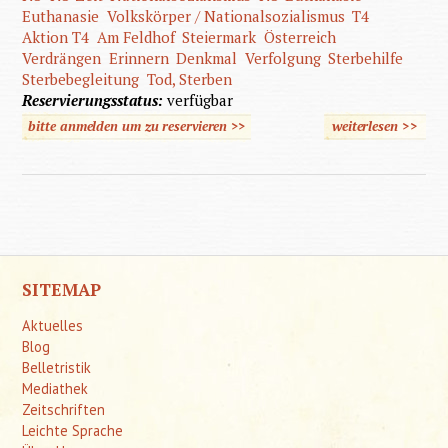
Euthanasie
Volkskörper / Nationalsozialismus
T4
Aktion T4
Am Feldhof
Steiermark
Österreich
Verdrängen
Erinnern
Denkmal
Verfolgung
Sterbehilfe
Sterbebegleitung
Tod, Sterben
Reservierungsstatus:
verfügbar
bitte anmelden um zu reservieren >>
weiterlesen
>>
über Es
war
nicht
immer
so
SITEMAP
Aktuelles
Blog
Belletristik
Mediathek
Zeitschriften
Leichte Sprache