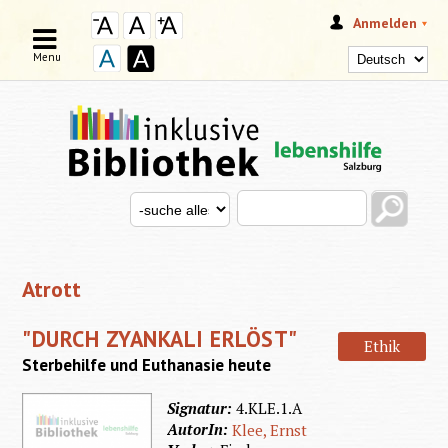
Anmelden
Menu
Search this site
Search for
SUCHFORMULAR
Atrott
"DURCH ZYANKALI ERLÖST"
Ethik
Sterbehilfe und Euthanasie heute
Signatur:
4.KLE.1.A
AutorIn:
Klee, Ernst