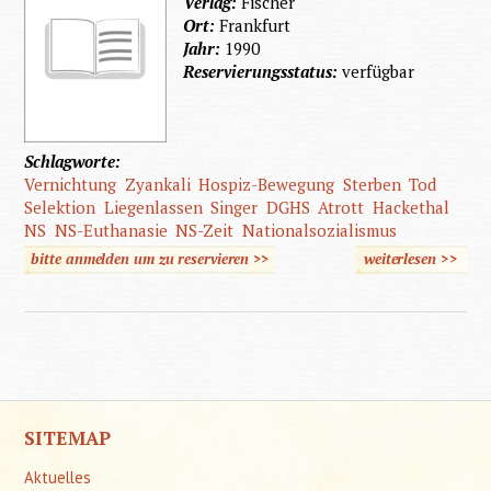
Verlag:
Fischer
Ort:
Frankfurt
Jahr:
1990
Reservierungsstatus:
verfügbar
Schlagworte:
Vernichtung
Zyankali
Hospiz-Bewegung
Sterben
Tod
Selektion
Liegenlassen
Singer
DGHS
Atrott
Hackethal
NS
NS-Euthanasie
NS-Zeit
Nationalsozialismus
bitte anmelden um zu reservieren >>
weiterlesen
>>
über
"Durch
Zyankal
erlöst"
SITEMAP
Aktuelles