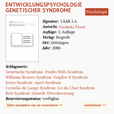
ENTWICKLUNGSPSYCHOLOGIE
Behinde
GENETISCHER SYNDROME
Psychologie
bess
verste
Signatur:
5.SAR.1.A
AutorIn:
Sarimski, Klaus
Auflage:
2. Auflage
Verlag:
Hogrefe
Ort:
Göttingen
Jahr:
2000
Schlagworte:
Genetische Syndrome
Prader-Willi-Syndrom
Williams-Beuren-Syndrom
Fragiles-X-Syndrom
Sotos-Syndrom
Apert-Syndrom
Cornelia-de-Lange-Syndrom
Cri-du-Chat-Syndrom
Rett-Syndrom
Genetik
Elternberatung
Reservierungsstatus:
verfügbar
bitte anmelden um zu reservieren >>
weiterlesen
>>
Entwick