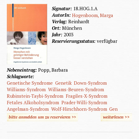
Signatur:
18.HOG.1.A
AutorIn:
Hogenboom, Marga
Verlag:
Reinhardt
Ort:
München
Jahr:
2003
Reservierungsstatus:
verfügbar
Nebeneintrag:
Popp, Barbara
Schlagworte:
Genetische Syndrome
Genetik
Down-Syndrom
Williams-Syndrom
Williams-Beuren-Syndrom
Rubinstein-Taybi-Syndrom
Fragiles-X-Syndrom
Fetales Alkoholsyndrom
Prader-Willi-Syndrom
Angelman-Syndrom
Wolf-Hirschhorn-Syndrom
Gen
bitte anmelden um zu reservieren >>
weiterlesen
>>
übe
Mensc
mit geis