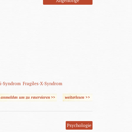
Angehörige
bi-Syndrom
Fragiles-X-Syndrom
e anmelden um zu reservieren >>
weiterlesen
>>
über Menschen mit
geistiger Behinderung
besser verstehen
Psychologie