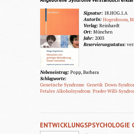
Angeborene Syndrome verständlich erklär
Signatur:
18.HOG.1.A
AutorIn:
Hogenboom, M
Verlag:
Reinhardt
Ort:
München
Jahr:
2003
Reservierungsstatus:
ver
Nebeneintrag:
Popp, Barbara
Schlagworte:
Genetische Syndrome
Genetik
Down-Syndro
Fetales Alkoholsyndrom
Prader-Willi-Syndr
ENTWICKLUNGSPSYCHOLOGIE 