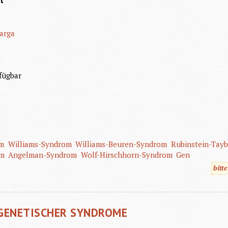
t
arga
fügbar
m
Williams-Syndrom
Williams-Beuren-Syndrom
Rubinstein-Tay
om
Angelman-Syndrom
Wolf-Hirschhorn-Syndrom
Gen
bitt
GENETISCHER SYNDROME