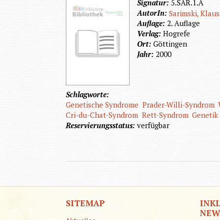
Signatur:
5.SAR.1.A
AutorIn:
Sarimski, Klaus
Auflage:
2. Auflage
Verlag:
Hogrefe
Ort:
Göttingen
Jahr:
2000
Schlagworte:
Genetische Syndrome
Prader-Willi-Syndrom
Cri-du-Chat-Syndrom
Rett-Syndrom
Genetik
Reservierungsstatus:
verfügbar
INK
SITEMAP
NEW