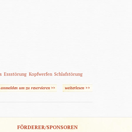
s
Essstörung
Kopfwerfen
Schlafstörung
e anmelden um zu reservieren >>
weiterlesen
>>
über Auffälliges Verhalten
im Kindesalter
FÖRDERER/SPONSOREN