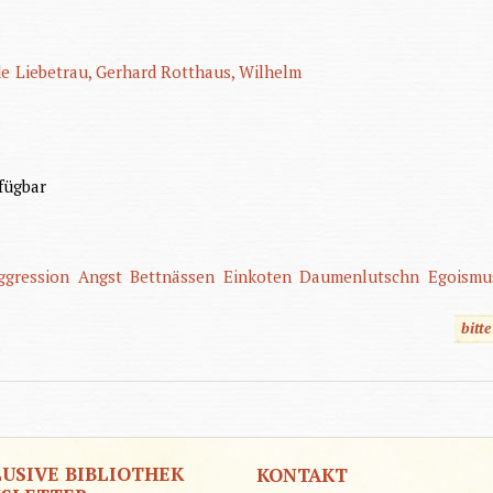
de
Liebetrau, Gerhard
Rotthaus, Wilhelm
n
fügbar
ggression
Angst
Bettnässen
Einkoten
Daumenlutschn
Egoismu
bitt
LUSIVE BIBLIOTHEK
KONTAKT