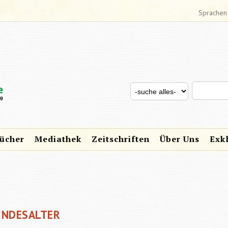
Sprachen
Search thi
Search for
SUCHFORMULAR
ücher
Mediathek
Zeitschriften
Über Uns
Exk
INDESALTER