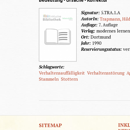
Bedeutung - Ursache - Korrektur
Signatur:
5.TRA.1.A
AutorIn:
Trapmann, Hil
Auflage:
7. Auflage
Verlag:
modernes lerne
Ort:
Dortmund
Jahr:
1990
Reservierungsstatus:
ver
Schlagworte:
Verhaltensauffälligkeit
Verhaltensstörung
A
Stammeln
Stottern
INK
SITEMAP