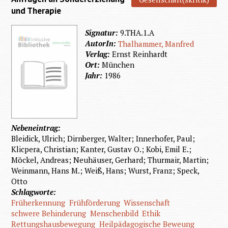
und Therapie
Signatur:
9.THA.1.A
AutorIn:
Thalhammer, Manfred
Verlag:
Ernst Reinhardt
Ort:
München
Jahr:
1986
Nebeneintrag:
Bleidick, Ulrich; Dirnberger, Walter; Innerhofer, Paul;
Klicpera, Christian; Kanter, Gustav O.; Kobi, Emil E.;
Möckel, Andreas; Neuhäuser, Gerhard; Thurmair, Martin;
Weinmann, Hans M.; Weiß, Hans; Wurst, Franz; Speck,
Otto
Schlagworte:
Früherkennung
Frühförderung
Wissenschaft
schwere Behinderung
Menschenbild
Ethik
Rettungshausbewegung
Heilpädagogische Beweung