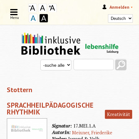
Anmelden
Menu
Search this site
Search for
SUCHFORMULAR
Stottern
SPRACHHEILPÄDAGOGISCHE
RHYTHMIK
Kreativität
Signatur:
17.MEI.1.A
AutorIn:
Meixner, Friederike
Verlag:
Jugend & Volk