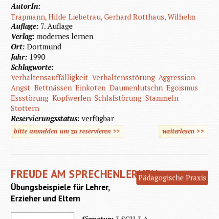
AutorIn:
Trapmann, Hilde
Liebetrau, Gerhard
Rotthaus, Wilhelm
Auflage:
7. Auflage
Verlag:
modernes lernen
Ort:
Dortmund
Jahr:
1990
Schlagworte:
Verhaltensauffälligkeit
Verhaltensstörung
Aggression
Angst
Bettnässen
Einkoten
Daumenlutschn
Egoismus
Essstörung
Kopfwerfen
Schlafstörung
Stammeln
Stottern
Reservierungsstatus:
verfügbar
bitte anmelden um zu reservieren >>
weiterlesen
>>
über
Auffälli
Verhal
FREUDE AM SPRECHENLERNEN
im
Pädagogische Praxis
Übungsbeispiele für Lehrer,
Kindesa
Erzieher und Eltern