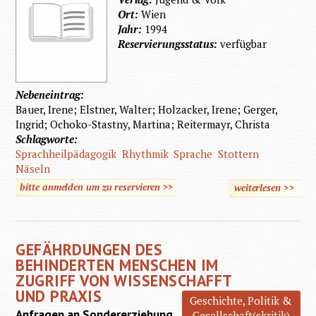
Ort:
Wien
Jahr:
1994
Reservierungsstatus:
verfügbar
Nebeneintrag:
Bauer, Irene; Elstner, Walter; Holzacker, Irene; Gerger,
Ingrid; Ochoko-Stastny, Martina; Reitermayr, Christa
Schlagworte:
Sprachheilpädagogik
Rhythmik
Sprache
Stottern
Näseln
bitte anmelden um zu reservieren >>
weiterlesen
>>
Sprachh
GEFÄHRDUNGEN DES
BEHINDERTEN MENSCHEN IM
ZUGRIFF VON WISSENSCHAFFT
UND PRAXIS
Geschichte, Politik &
Anfragen an Sondererziehung
Gesellschaft(skritik)