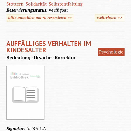
Stottern
Solidarität
Selbstentfaltung
Reservierungsstatus:
verfügbar
bitte anmelden um zu reservieren >>
weiterlesen
>>
übe
Gefährd
de
AUFFÄLLIGES VERHALTEN IM
behind
KINDESALTER
Psychologie
Mensch
Bedeutung - Ursache - Korrektur
Zugrif
Wissens
und Pr
Signatur:
5.TRA.1.A