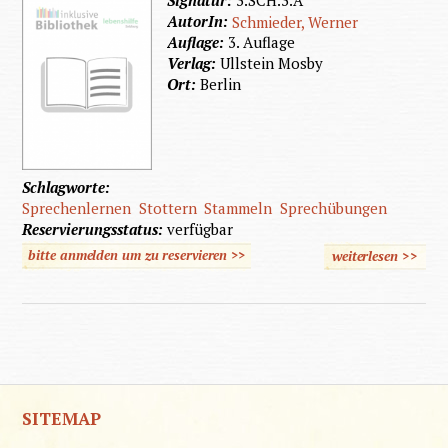
Signatur:
3.SCH.3.A
AutorIn:
Schmieder, Werner
Auflage:
3. Auflage
Verlag:
Ullstein Mosby
Ort:
Berlin
Schlagworte:
Sprechenlernen
Stottern
Stammeln
Sprechübungen
Reservierungsstatus:
verfügbar
bitte anmelden um zu reservieren >>
weiterlesen
>>
über F
a
Spreche
SITEMAP