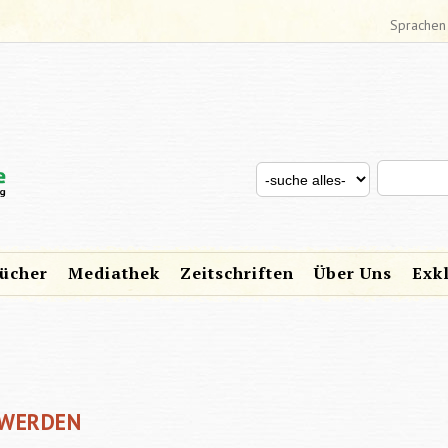
Sprachen
Search thi
Search for
SUCHFORMULAR
ücher
Mediathek
Zeitschriften
Über Uns
Exk
 WERDEN