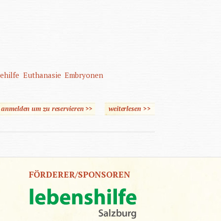
ehilfe
Euthanasie
Embryonen
e anmelden um zu reservieren >>
weiterlesen
>>
über Was wollen wir,
wenn alles möglich ist?
FÖRDERER/SPONSOREN