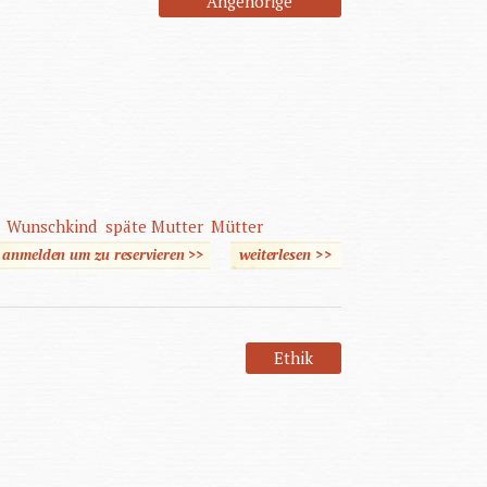
Angehörige
Wunschkind
späte Mutter
Mütter
e anmelden um zu reservieren >>
weiterlesen
>>
über Vom Glück, spät
Mutter zu werden
Ethik