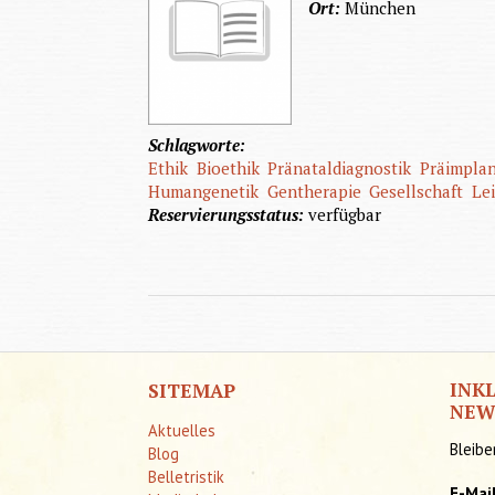
Ort:
München
Schlagworte:
Ethik
Bioethik
Pränataldiagnostik
Präimplan
Humangenetik
Gentherapie
Gesellschaft
Le
Reservierungsstatus:
verfügbar
INK
SITEMAP
NEW
Aktuelles
Bleibe
Blog
Belletristik
E-Mai