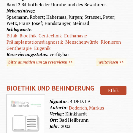
Band 2 Bibliothek der Unruhe und des Bewahrens
Nebeneintrag:
Spaemann, Robert; Habermas, Jürgen; Strasser, Peter;
Wetz, Franz Josef; Handstanger, Meinrad;
Schlagworte:
Ethik
Bioethik
Gentechnik
Euthanasie
Präimplantationsdiagnostik
Menschenwürde
Klonieren
Gentherapie
Eugenik
Reservierungsstatus:
verfügbar
bitte anmelden um zu reservieren >>
weiterlesen
>>
über De
Schut
des
BIOETHIK UND BEHINDERUNG
Mensch
Ethik
vor sic
Signatur:
4.DED.1.A
selbst
AutorIn:
Dederich, Markus
Verlag:
Klinkhardt
Ort:
Bad Heilbrunn
Jahr:
2003