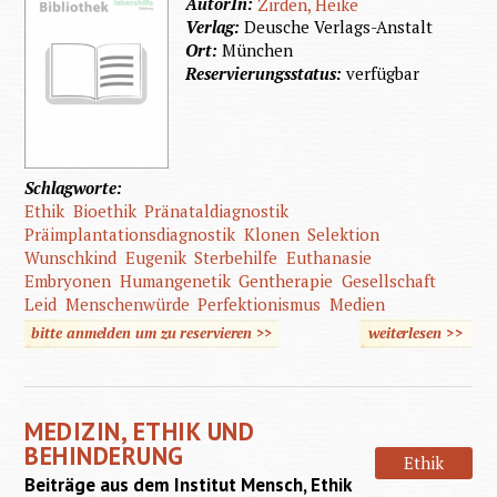
AutorIn:
Zirden, Heike
Verlag:
Deusche Verlags-Anstalt
Ort:
München
Reservierungsstatus:
verfügbar
Schlagworte:
Ethik
Bioethik
Pränataldiagnostik
Präimplantationsdiagnostik
Klonen
Selektion
Wunschkind
Eugenik
Sterbehilfe
Euthanasie
Embryonen
Humangenetik
Gentherapie
Gesellschaft
Leid
Menschenwürde
Perfektionismus
Medien
bitte anmelden um zu reservieren >>
weiterlesen
>>
über
Was
wollen
MEDIZIN, ETHIK UND
wir,
BEHINDERUNG
Ethik
wenn
Beiträge aus dem Institut Mensch, Ethik