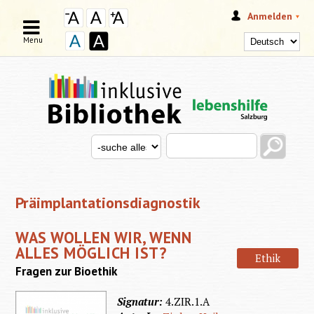
Anmelden
Menu
Search this site
Search for
SUCHFORMULAR
Präimplantationsdiagnostik
WAS WOLLEN WIR, WENN
ALLES MÖGLICH IST?
Ethik
Fragen zur Bioethik
Signatur:
4.ZIR.1.A