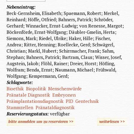
Nebeneintrag:
Beck-Gernsheim, Elisabeth; Spaemann, Robert; Merkel,
Reinhard; Höffe, Otfried; Bahners, Patrick; Schröder,
Gerhard; Winnacker, Ernst-Ludwig; von Renesse, Margot;
Böckenförde, Ernst-Wolfgang; Däubler-Gmelin, Herta;
Siemons, Mark; Riedel, Ulrike; Haker, Hille; Fischer,
Andrea; Ritter, Henning; Roellecke, Gerd; Schwägerl,
Christian; Markl, Hubert; Schirrmacher, Frank; Sahm,
Stephan; Bahners, Patrick; Bartram, Claus; Wisser, Josef,
Augstein, Jakob; Flöhl, Rainer; Dreier, Horst; Höfling,
Wolfram; Benda, Ernst; Naumann, Michael; Frühwald,
Wolfgang; Kempermann, Gerd;
Schlagworte:
Bioethik
Biopolitik
Menschenwürde
Pränatale Diagnostik
Embryonen
Präimplantationsdiagnostik
PID
Gentechnik
Stammzellen
Pränataldiagnostik
Reservierungsstatus:
verfügbar
bitte anmelden um zu reservieren >>
weiterlesen
>>
über
Biopolit