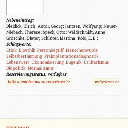
Nebeneintrag:
Bleidick, Ulrich; Antor, Georg; Jantzen, Wolfgang; Neuer-
Miebach, Therese; Speck, Otto; Waldschmidt, Anne;
Gröschke, Dieter; Schlüter, Martina; Kobi, E. E.;
Schlagworte:
Ethik
Bioethik
Personbegriff
Menschenwürde
Selbstbestimmung
Präimplantationsdiagnostik
Lebenswert
Ökonomisierung
Eugenik
Utilitarismus
Biopolitik
Normalismus
Reservierungsstatus:
verfügbar
bitte anmelden um zu reservieren >>
weiterlesen
>>
übe
Bioethi
Behinde