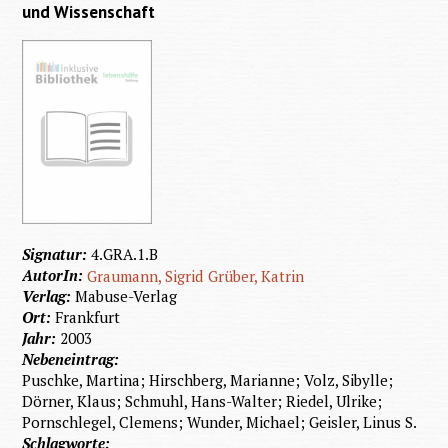
alles
und Wissenschaft
möglich
ist?
Signatur:
4.GRA.1.B
AutorIn:
Graumann, Sigrid
Grüber, Katrin
Verlag:
Mabuse-Verlag
Ort:
Frankfurt
Jahr:
2003
Nebeneintrag:
Puschke, Martina; Hirschberg, Marianne; Volz, Sibylle;
Dörner, Klaus; Schmuhl, Hans-Walter; Riedel, Ulrike;
Pornschlegel, Clemens; Wunder, Michael; Geisler, Linus S.
Schlagworte: