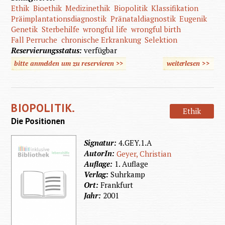
Ethik
Bioethik
Medizinethik
Biopolitik
Klassifikation
Präimplantationsdiagnostik
Pränataldiagnostik
Eugenik
Genetik
Sterbehilfe
wrongful life
wrongful birth
Fall Perruche
chronische Erkrankung
Selektion
Reservierungsstatus:
verfügbar
bitte anmelden um zu reservieren >>
weiterlesen
>>
übe
Mediz
Ethik 
BIOPOLITIK.
Behinde
Ethik
Die Positionen
Signatur:
4.GEY.1.A
AutorIn:
Geyer, Christian
Auflage:
1. Auflage
Verlag:
Suhrkamp
Ort:
Frankfurt
Jahr:
2001