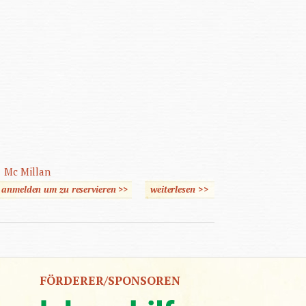
Mc Millan
e anmelden um zu reservieren >>
weiterlesen
über Autismus
>>
FÖRDERER/SPONSOREN