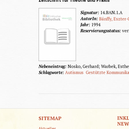
Zeitschrift für Theorie und Praxis
Signatur:
14.BAN.1.A
AutorIn:
Bánffy, Eszter-
Jahr:
1994
Reservierungsstatus:
ver
Nebeneintrag:
Nosko, Gerhard; Warbek, Esthe
Schlagworte:
Autismus
Gestützte Kommunika
INK
SITEMAP
NEW
Aktuelles