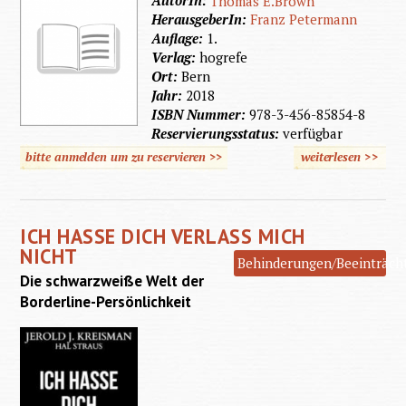
Thomas E.Brown
HerausgeberIn:
Franz Petermann
Auflage:
1.
Verlag:
hogrefe
Ort:
Bern
Jahr:
2018
ISBN Nummer:
978-3-456-85854-8
Reservierungsstatus:
verfügbar
bitte anmelden um zu reservieren >>
weiterlesen
>>
über 
bei Ki
un
ICH HASSE DICH VERLASS MICH
Erwachs
NICHT
Behinderungen/Beeinträch
eine 
Die schwarzweiße Welt der
Sichtw
Borderline-Persönlichkeit