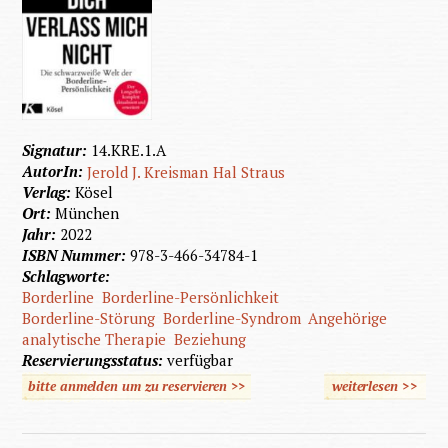
Signatur:
14.KRE.1.A
AutorIn:
Jerold J. Kreisman
Hal Straus
Verlag:
Kösel
Ort:
München
Jahr:
2022
ISBN Nummer:
978-3-466-34784-1
Schlagworte:
Borderline
Borderline-Persönlichkeit
Borderline-Störung
Borderline-Syndrom
Angehörige
analytische Therapie
Beziehung
Reservierungsstatus:
verfügbar
bitte anmelden um zu reservieren >>
weiterlesen
>>
über
Ich
hasse