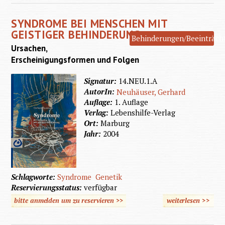
Behinde
SYNDROME BEI MENSCHEN MIT
GEISTIGER BEHINDERUNG
Behinderungen/Beeinträch
Ursachen,
Erscheinigungsformen und Folgen
Signatur:
14.NEU.1.A
AutorIn:
Neuhäuser, Gerhard
Auflage:
1. Auflage
Verlag:
Lebenshilfe-Verlag
Ort:
Marburg
Jahr:
2004
Schlagworte:
Syndrome
Genetik
Reservierungsstatus:
verfügbar
bitte anmelden um zu reservieren >>
weiterlesen
>>
übe
Syndr