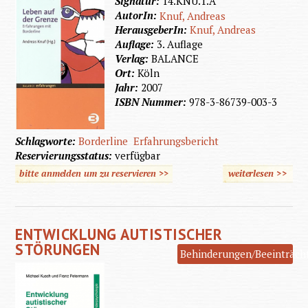
Signatur:
14.KNU.1.A
AutorIn:
Knuf, Andreas
HerausgeberIn:
Knuf, Andreas
Auflage:
3. Auflage
Verlag:
BALANCE
Ort:
Köln
Jahr:
2007
ISBN Nummer:
978-3-86739-003-3
Schlagworte:
Borderline
Erfahrungsbericht
Reservierungsstatus:
verfügbar
bitte anmelden um zu reservieren >>
weiterlesen
>>
über
Leben
auf der
ENTWICKLUNG AUTISTISCHER
Grenze
STÖRUNGEN
Behinderungen/Beeinträch