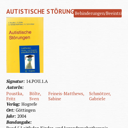
bei
AUTISTISCHE STÖRUNGEN
Mensc
Behinderungen/Beeinträch
mit geis
Behinde
Signatur:
14.POU.1.A
AutorIn:
Poustka,
Bölte,
Feineis-Matthews,
Schmötzer,
Fritz
Sven
Sabine
Gabriele
Verlag:
Hogrefe
Ort:
Göttingen
Jahr:
2004
Bandangabe: