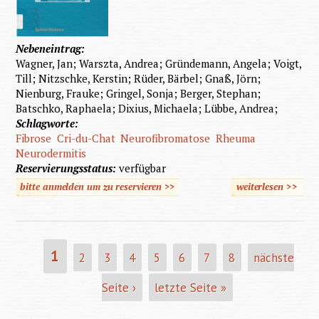
Nebeneintrag:
Wagner, Jan; Warszta, Andrea; Gründemann, Angela; Voigt,
Till; Nitzschke, Kerstin; Rüder, Bärbel; Gnaß, Jörn;
Nienburg, Frauke; Gringel, Sonja; Berger, Stephan;
Batschko, Raphaela; Dixius, Michaela; Lübbe, Andrea;
Schlagworte:
Fibrose
Cri-du-Chat
Neurofibromatose
Rheuma
Neurodermitis
Reservierungsstatus:
verfügbar
bitte anmelden um zu reservieren >>
weiterlesen
>>
über Ki
mit
besond
Bedürfn
1
2
3
4
5
6
7
8
nächste
SEITEN
Seite ›
letzte Seite »