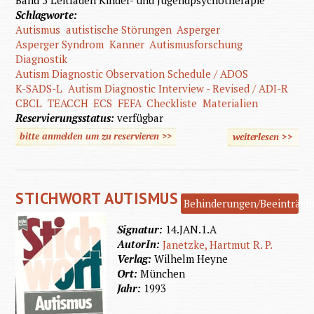
Band 5 Leitfaden Kinder- und Jugendpsychotherapie
Schlagworte:
Autismus
autistische Störungen
Asperger
Asperger Syndrom
Kanner
Autismusforschung
Diagnostik
Autism Diagnostic Observation Schedule / ADOS
K-SADS-L
Autism Diagnostic Interview - Revised / ADI-R
CBCL
TEACCH
ECS
FEFA
Checkliste
Materialien
Reservierungsstatus:
verfügbar
bitte anmelden um zu reservieren >>
weiterlesen
>>
über
Autistis
Störun
STICHWORT AUTISMUS
Behinderungen/Beeinträch
Signatur:
14.JAN.1.A
AutorIn:
Janetzke, Hartmut R. P.
Verlag:
Wilhelm Heyne
Ort:
München
Jahr:
1993