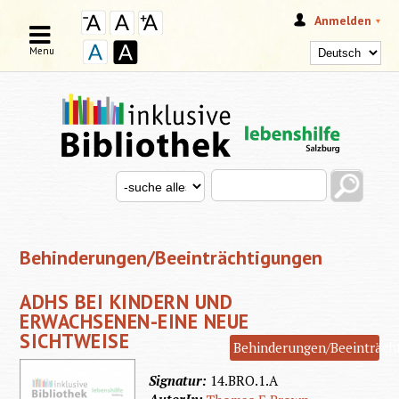
Anmelden
Menu
Search this site
Search for
SUCHFORMULAR
Behinderungen/Beeinträchtigungen
ADHS BEI KINDERN UND
ERWACHSENEN-EINE NEUE
SICHTWEISE
Behinderungen/Beeinträch
Signatur:
14.BRO.1.A
AutorIn: