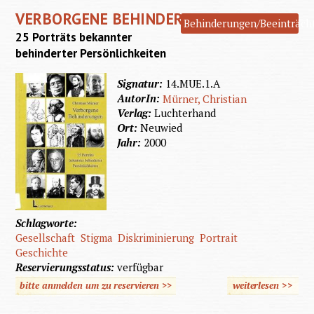
VERBORGENE BEHINDERUNGEN
Störun
Behinderungen/Beeinträch
25 Porträts bekannter
behinderter Persönlichkeiten
Signatur:
14.MUE.1.A
AutorIn:
Mürner, Christian
Verlag:
Luchterhand
Ort:
Neuwied
Jahr:
2000
Schlagworte:
Gesellschaft
Stigma
Diskriminierung
Portrait
Geschichte
Reservierungsstatus:
verfügbar
bitte anmelden um zu reservieren >>
weiterlesen
>>
üb
Verbo