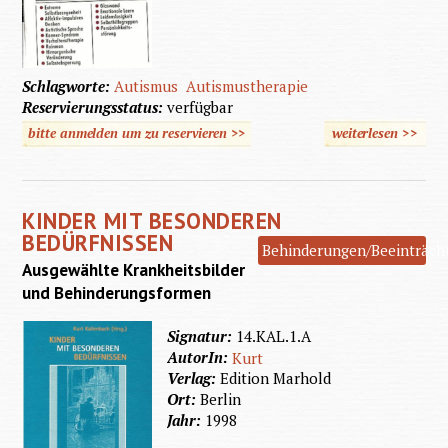
Schlagworte:
Autismus
Autismustherapie
Reservierungsstatus:
verfügbar
bitte anmelden um zu reservieren >>
weiterlesen
>>
über
Stichwo
Autism
KINDER MIT BESONDEREN
BEDÜRFNISSEN
Behinderungen/Beeinträch
Ausgewählte Krankheitsbilder
und Behinderungsformen
Signatur:
14.KAL.1.A
AutorIn:
Kurt
Verlag:
Edition Marhold
Ort:
Berlin
Jahr:
1998