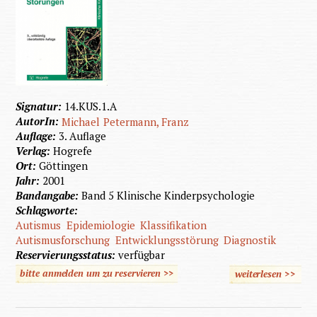
Signatur:
14.KUS.1.A
AutorIn:
Michael
Petermann, Franz
Auflage:
3. Auflage
Verlag:
Hogrefe
Ort:
Göttingen
Jahr:
2001
Bandangabe:
Band 5 Klinische Kinderpsychologie
Schlagworte:
Autismus
Epidemiologie
Klassifikation
Autismusforschung
Entwicklungsstörung
Diagnostik
Reservierungsstatus:
verfügbar
bitte anmelden um zu reservieren >>
weiterlesen
>>
übe
Entwick
autistis