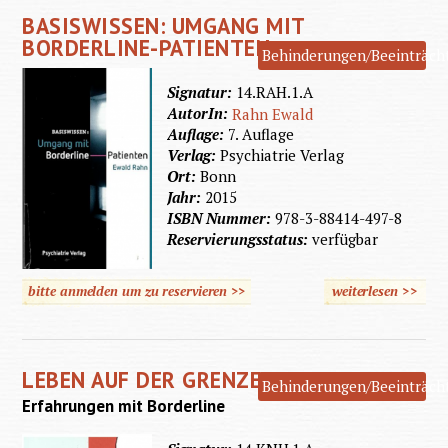
BASISWISSEN: UMGANG MIT
dich
BORDERLINE-PATIENTEN
Behinderungen/Beeinträch
verlass
mich
Signatur:
14.RAH.1.A
AutorIn:
Rahn Ewald
nicht
Auflage:
7. Auflage
Verlag:
Psychiatrie Verlag
Ort:
Bonn
Jahr:
2015
ISBN Nummer:
978-3-88414-497-8
Reservierungsstatus:
verfügbar
bitte anmelden um zu reservieren >>
weiterlesen
>>
übe
Basiswi
Umgang
LEBEN AUF DER GRENZE
Borderl
Behinderungen/Beeinträch
Erfahrungen mit Borderline
Patien