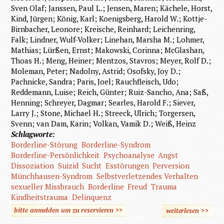
Sven Olaf; Janssen, Paul L.; Jensen, Maren; Kächele, Horst,
Kind, Jürgen; König, Karl; Koenigsberg, Harold W.; Kottje-
Birnbacher, Leonore; Kreische, Reinhard; Leichenring,
Falk; Lindner, Wulf-Volker; Linehan, Marsha M.; Lohmer,
Mathias; Lürßen, Ernst; Makowski, Corinna; McGlashan,
Thoas H.; Meng, Heiner; Mentzos, Stavros; Meyer, Rolf D.;
Moleman, Peter; Nadolny, Astrid; Osofsky, Joy D.;
Pachnicke, Sandra; Paris, Joel; Rauchfleisch, Udo;
Reddemann, Luise; Reich, Günter; Ruiz-Sancho, Ana; Saß,
Henning; Schreyer, Dagmar; Searles, Harold F.; Siever,
Larry J.; Stone, Michael H.; Streeck, Ulrich; Torgersen,
Svenn; van Dam, Karin; Volkan, Vamik D.; Weiß, Heinz
Schlagworte:
Borderline-Störung
Borderline-Syndrom
Borderline-Persönlichkeit
Psychoanalyse
Angst
Dissoziation
Suizid
Sucht
Esstörungen
Perversion
Münchhausen-Syndrom
Selbstverletzendes Verhalten
sexueller Missbrauch
Borderline
Freud
Trauma
Kindheitstrauma
Delinquenz
bitte anmelden um zu reservieren >>
weiterlesen
>>
über