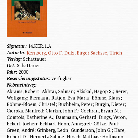
Signatur:
14.KER.1.A
AutorIn:
Kernberg, Otto F.
Dulz, Birger
Sachsse, Ulrich
Verlag:
Schattauer
Ort:
Schattauer
Jahr:
2000
Reservierungsstatus:
verfügbar
Nebeneintrag:
Abrams, Robert; Akhtar, Salman; Akiskal, Hagop S.; Berer,
Wolfgang; Biermann-Ratjen, Eva-Maria; Böhme, Klaus;
Böhme-Bloem, Christel; Buchheim, Peter; Bürgin, Dieter;
Cierpka, Manfred; Clarkin, John F.; Cochran, Bryan N.;
Comtois, Katherine A.; Dammann, Gerhard; Dings, Veron,
Eckert, Jochen; Eckhart-Henn, Annegret; Götze, Paul;
Green, André; Grinberg, León; Gunderson, John G.; Hare,
Robert D.; Herpertz Sabine; Hirsch, Mathias; Hoffmann,