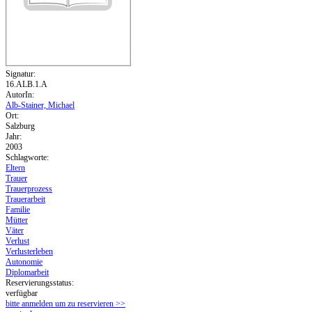
Signatur:
16.ALB.1.A
AutorIn:
Alb-Stainer, Michael
Ort:
Salzburg
Jahr:
2003
Schlagworte:
Eltern
Trauer
Trauerprozess
Trauerarbeit
Familie
Mütter
Väter
Verlust
Verlusterleben
Autonomie
Diplomarbeit
Reservierungsstatus:
verfügbar
bitte anmelden um zu reservieren >>