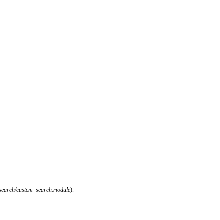
m_search/custom_search.module
).