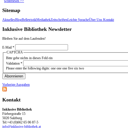
weiterlesen
über Der Trauerprozess von Eltern von behinderten Kindern
>>
Sitemap
Aktuelles
Blog
Belletristik
Mediathek
Zeitschriften
Leichte Sprache
Über Uns
Kontakt
Inklusive Bibliothek Newsletter
Bleiben Sie auf dem Laufenden!
E-Mail
*
CAPTCHA
Bitte gebe nichts in dieses Feld ein
Validation
*
Please enter the following digits: one one one five six two
Vorherige Ausgaben
Kontakt
Inklusive Bibliothek
Fürbergstraße 15
5020 Salzburg
Tel:+43 (0)662 65 06 87-5
info@inklusive-bibliothek.at