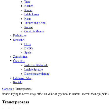
Tiere
Kochen
Kinder
Leicht Lesen
Natur
Thriller und Krimi
Roman
Comic & Manga
Fachbücher
Mediathek
CD´s
DVD´s
Spiele
Zeitschriften
Über Uns
Inklusive Bibliothek
Leichte Sprache
Datenschutzerklärung
Exklusiver Shop
Kontakt
Startseite
» Trauerprozess
Sie sind hier
Notice
: Trying to access array offset on value of type bool in
custom_search_theme()
(Zeile
Fehlermeldung
Trauerprozess