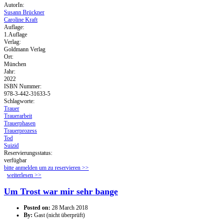
AutorIn:
Susann Brückner
Caroline Kraft
Auflage:
1.Auflage
Verlag:
Goldmann Verlag
Ort:
München
Jahr:
2022
ISBN Nummer:
978-3-442-31633-5
Schlagworte:
Trauer
Trauerarbeit
Trauerphasen
Trauerprozess
Tod
Suizid
Reservierungsstatus:
verfügbar
bitte anmelden um zu reservieren >>
weiterlesen
über endlich.
>>
Um Trost war mir sehr bange
Posted on:
28 March 2018
By:
Gast (nicht überprüft)