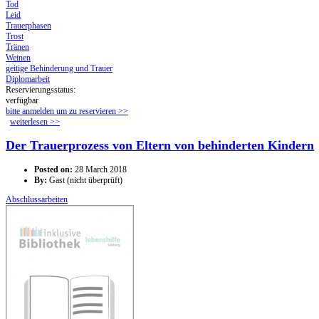
Tod
Leid
Trauerphasen
Trost
Tränen
Weinen
geitige Behinderung und Trauer
Diplomarbeit
Reservierungsstatus:
verfügbar
bitte anmelden um zu reservieren >>
weiterlesen
über Um Trost war mir sehr bange
>>
Der Trauerprozess von Eltern von behinderten Kindern
Posted on:
28 March 2018
By:
Gast (nicht überprüft)
Abschlussarbeiten