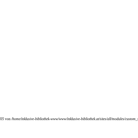
705
von
/home/inklusive-bibliothek-www/www/inklusive-bibliothek.at/sites/all/modules/custo