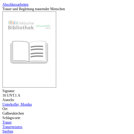
Abschlussarbeiten
Trauer und Begleitung trauernder Menschen
Signatur:
16.UNT.1.A
AutorIn:
Unterkofler, Monika
Ort:
Gallneukirchen
Schlagworte:
Trauer
Trauerprozess
Sterben