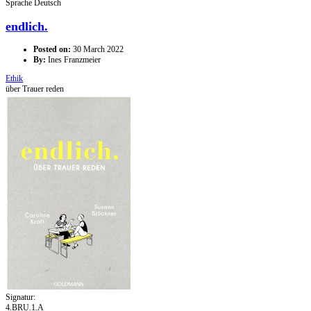
Sprache
Deutsch
endlich.
Posted on:
30 March 2022
By:
Ines Franzmeier
Ethik
über Trauer reden
Signatur:
4.BRU.1.A