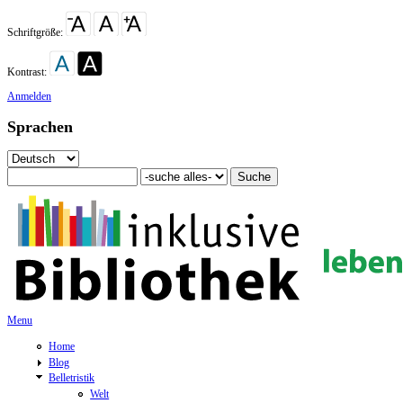
Schriftgröße:
Kontrast:
Anmelden
Sprachen
Search this site
Search for
Suchformular
Menu
Home
Blog
Belletristik
Welt