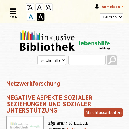
Anmelden
Menu
Search this site
Search for
SUCHFORMULAR
Netzwerkforschung
NEGATIVE ASPEKTE SOZIALER
BEZIEHUNGEN UND SOZIALER
UNTERSTÜTZUNG
Abschlussarbeiten
Signatur:
16.LET.2.B
AutorIn: