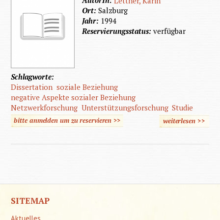
Lettner, Karin
Ort:
Salzburg
Jahr:
1994
Reservierungsstatus:
verfügbar
Schlagworte:
Dissertation
soziale Beziehung
negative Aspekte sozialer Beziehung
Netzwerkforschung
Unterstützungsforschung
Studie
bitte anmelden um zu reservieren >>
weiterlesen
>>
über Ne
Aspe
sozia
Bezieh
und soz
Unterst
SITEMAP
Aktuelles