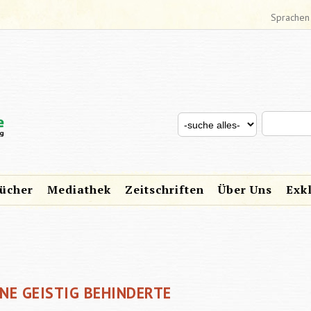
Sprachen
Search thi
Search for
SUCHFORMULAR
ücher
Mediathek
Zeitschriften
Über Uns
Exk
E GEISTIG BEHINDERTE