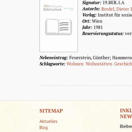
Signatur:
19.BER.1.A
AutorIn:
Berdel, Dieter
Verlag:
Institut für sozi
Ort:
Wien
Jahr:
1981
Reservierungsstatus:
ver
Nebeneintrag:
Feuerstein, Günther; Hammerschm
Schlagworte:
Wohnen
Wohnstätten
Geschic
INK
SITEMAP
NEW
Aktuelles
Bleibe
Blog