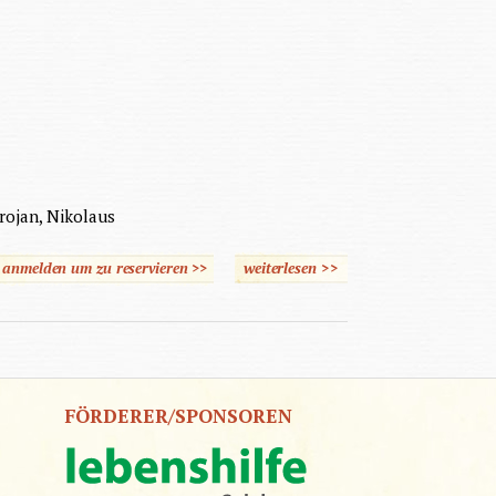
Trojan, Nikolaus
e anmelden um zu reservieren >>
weiterlesen
>>
über Wohnstätten für
erwachsene geistig
Behinderte
FÖRDERER/SPONSOREN