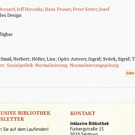
Bernard, Jeff
Hovorka, Hans
Pruner, Peter
Seiter, Josef
ales Design
fügbar
id, Herbert; Höfler, Lisa; Opitz-Axterer, Ingrid; Svitek, Sigrid; 
hte
Sozialpolitik
Normalisierung
Normalisierungsprinzip
bitt
LUSIVE BIBLIOTHEK
KONTAKT
SLETTER
Inklusive Bibliothek
Fürbergstraße 15
n Sie auf dem Laufenden!
5020 Salzburg