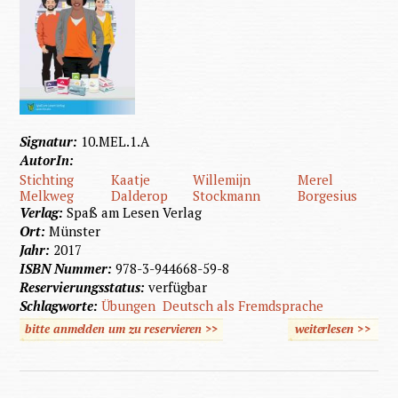
Signatur:
10.MEL.1.A
AutorIn:
Stichting
Kaatje
Willemijn
Merel
Melkweg
Dalderop
Stockmann
Borgesius
Verlag:
Spaß am Lesen Verlag
Ort:
Münster
Jahr:
2017
ISBN Nummer:
978-3-944668-59-8
Reservierungsstatus:
verfügbar
Schlagworte:
Übungen
Deutsch als Fremdsprache
bitte anmelden um zu reservieren >>
weiterlesen
>>
über I
der
Apothek