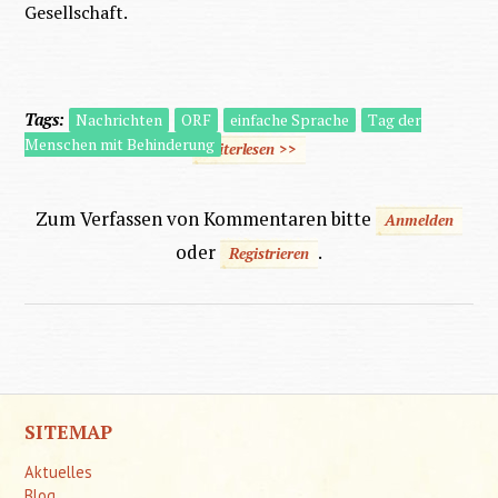
Gesellschaft.
Tags:
Nachrichten
ORF
einfache Sprache
Tag der
Menschen mit Behinderung
weiterlesen
>>
über Tag der Menschen mit
Behinderung - Nachrichten in
einfacher Sprache
Zum Verfassen von Kommentaren bitte
Anmelden
oder
.
Registrieren
SITEMAP
Aktuelles
Blog