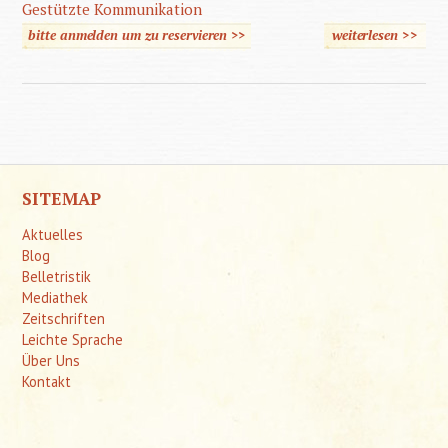
Gestützte Kommunikation
bitte anmelden um zu reservieren >>
weiterlesen
>>
über
Einfa
sprech
über
Gesundh
und
SITEMAP
Krankh
Aktuelles
Blog
Belletristik
Mediathek
Zeitschriften
Leichte Sprache
Über Uns
Kontakt