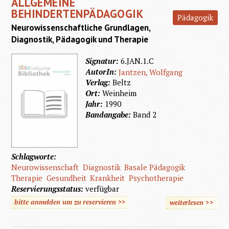
ALLGEMEINE
Funktion
BEHINDERTENPÄDAGOGIK
Pädagogik
Behind
Neurowissenschaftliche Grundlagen,
Gesu
Diagnostik, Pädagogik und Therapie
Signatur:
6.JAN.1.C
AutorIn:
Jantzen, Wolfgang
Verlag:
Beltz
Ort:
Weinheim
Jahr:
1990
Bandangabe:
Band 2
Schlagworte:
Neurowissenschaft
Diagnostik
Basale Pädagogik
Therapie
Gesundheit
Krankheit
Psychotherapie
Reservierungsstatus:
verfügbar
bitte anmelden um zu reservieren >>
weiterlesen
>>
über
Behinde