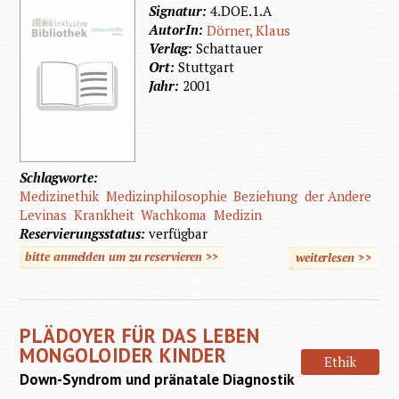
Signatur:
4.DOE.1.A
AutorIn:
Dörner, Klaus
Verlag:
Schattauer
Ort:
Stuttgart
Jahr:
2001
Schlagworte:
Medizinethik
Medizinphilosophie
Beziehung
der Andere
Levinas
Krankheit
Wachkoma
Medizin
Reservierungsstatus:
verfügbar
bitte anmelden um zu reservieren >>
weiterlesen
>>
über
Der
gute
PLÄDOYER FÜR DAS LEBEN
Arzt
MONGOLOIDER KINDER
Ethik
Down-Syndrom und pränatale Diagnostik