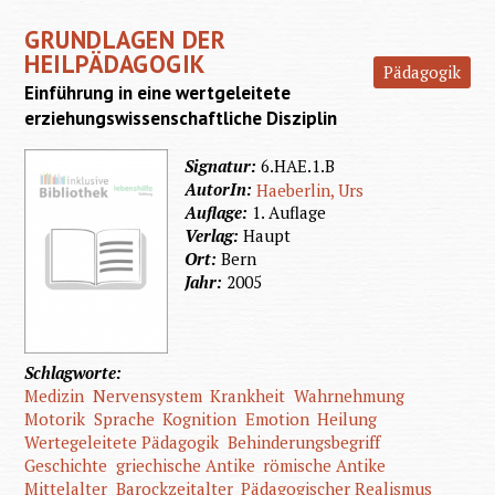
GRUNDLAGEN DER
HEILPÄDAGOGIK
Pädagogik
Einführung in eine wertgeleitete
erziehungswissenschaftliche Disziplin
Signatur:
6.HAE.1.B
AutorIn:
Haeberlin, Urs
Auflage:
1. Auflage
Verlag:
Haupt
Ort:
Bern
Jahr:
2005
Schlagworte:
Medizin
Nervensystem
Krankheit
Wahrnehmung
Motorik
Sprache
Kognition
Emotion
Heilung
Wertegeleitete Pädagogik
Behinderungsbegriff
Geschichte
griechische Antike
römische Antike
Mittelalter
Barockzeitalter
Pädagogischer Realismus