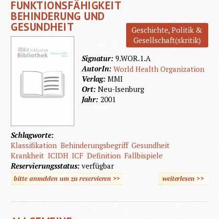
FUNKTIONSFÄHIGKEIT
BEHINDERUNG UND
GESUNDHEIT
Geschichte, Politik &
Gesellschaft(skritik)
Signatur:
9.WOR.1.A
AutorIn:
World Health Organization
Verlag:
MMI
Ort:
Neu-Isenburg
Jahr:
2001
Schlagworte:
Klassifikation
Behinderungsbegriff
Gesundheit
Krankheit
ICIDH
ICF
Definition
Fallbispiele
Reservierungsstatus:
verfügbar
bitte anmelden um zu reservieren >>
weiterlesen
>>
ü
Intern
Klassifi