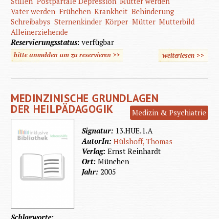
Stillen
Postpartale Depression
Mutter werden
Vater werden
Frühchen
Krankheit
Behinderung
Schreibabys
Sternenkinder
Körper
Mütter
Mutterbild
Alleinerziehende
Reservierungsstatus:
verfügbar
bitte anmelden um zu reservieren >>
weiterlesen
>>
übe
Abente
Elternsc
MEDINZINISCHE GRUNDLAGEN
DER HEILPÄDAGOGIK
Medizin & Psychiatrie
Signatur:
13.HUE.1.A
AutorIn:
Hülshoff, Thomas
Verlag:
Ernst Reinhardt
Ort:
München
Jahr:
2005
Schlagworte: