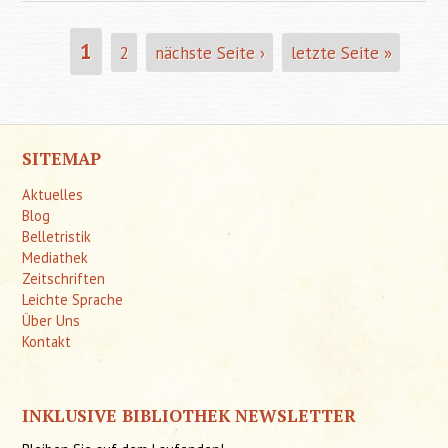
für d
Lebe
1
2
nächste Seite ›
letzte Seite »
SEITEN
mongolo
Kind
SITEMAP
Aktuelles
Blog
Belletristik
Mediathek
Zeitschriften
Leichte Sprache
Über Uns
Kontakt
INKLUSIVE BIBLIOTHEK NEWSLETTER