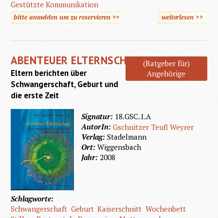
Gestützte Kommunikation
bitte anmelden um zu reservieren >>
weiterlesen
>>
über
Einfa
sprech
ABENTEUER ELTERNSCHAFT
über
(Ratgeber für)
Eltern berichten über
Angehörige
Gesundh
Schwangerschaft, Geburt und
und
die erste Zeit
Krankh
Signatur:
18.GSC.1.A
AutorIn:
Gschnitzer
Teufl
Weyrer
Verlag:
Stadelmann
Ort:
Wiggensbach
Jahr:
2008
Schlagworte:
Schwangerschaft
Geburt
Kaiserschnitt
Wochenbett