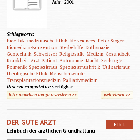
Jahr:
2001
Schlagworte:
Bioethik
medizinische Ethik
life sciences
Peter Singer
Biomedizin-Konvention
Sterbehilfe
Euthanasie
Gentechnik
Schweitzer
Religiösität
Medizin
Gesundheit
Krankheit
Arzt-Patient
Autonomie
Macht
Seelsorge
Poimenik
Speziezismus
Speziezismuskritik
Utilitarismus
theologische Ethik
Menschenwürde
Transplantationsmedizin
Palliativmedizin
Reservierungsstatus:
verfügbar
bitte anmelden um zu reservieren >>
weiterlesen
>>
üb
Unverfü
des L
DER GUTE ARZT
Ethik
Lehrbuch der ärztlichen Grundhaltung