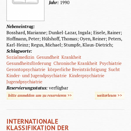
Jahr:
1990
Nebeneintrag:
Bosshard, Marianne; Dunkel-Lazar, Ingala; Eisele, Rainer;
Hoffmann, Peter; Hülshoff, Thomas; Oyen, Reiner; Peters,
Karl-Heinz; Regus, Michael; Stumpfe, Klaus-Dietrich;
Schlagworte:
Sozialmedizin
Gesundheit
Krankheit
Gesundheitsförderung
Chronische Krankheit
Psychiatrie
Gerontopsychiatrie
körperliche Beeinträchtigung
Sucht
Kinder- und Jugendpsychiatrie
Kinderpsychiatrie
Jugendpsychiatrie
Reservierungsstatus:
verfügbar
bitte anmelden um zu reservieren >>
weiterlesen
>>
übe
Einführ
di
INTERNATIONALE
Sozialm
KLASSIFIKATION DER