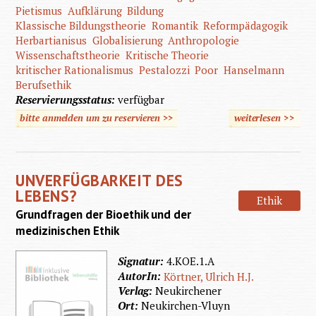
Pietismus
Aufklärung
Bildung
Klassische Bildungstheorie
Romantik
Reformpädagogik
Herbartianisus
Globalisierung
Anthropologie
Wissenschaftstheorie
Kritische Theorie
kritischer Rationalismus
Pestalozzi
Poor
Hanselmann
Berufsethik
Reservierungsstatus:
verfügbar
bitte anmelden um zu reservieren >>
weiterlesen
>>
üb
Grund
de
UNVERFÜGBARKEIT DES
Heilpäd
LEBENS?
Ethik
Grundfragen der Bioethik und der
medizinischen Ethik
Signatur:
4.KOE.1.A
AutorIn:
Körtner, Ulrich H.J.
Verlag:
Neukirchener
Ort:
Neukirchen-Vluyn