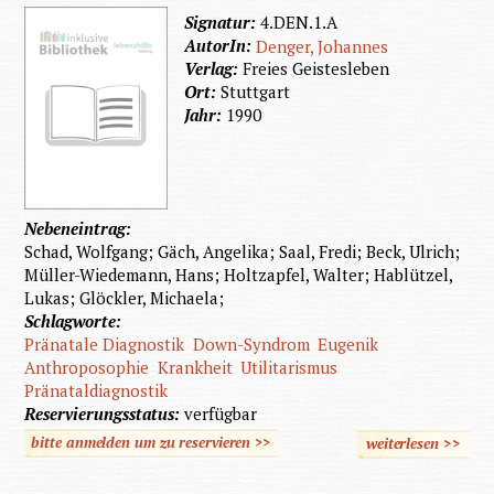
Signatur:
4.DEN.1.A
AutorIn:
Denger, Johannes
Verlag:
Freies Geistesleben
Ort:
Stuttgart
Jahr:
1990
Nebeneintrag:
Schad, Wolfgang; Gäch, Angelika; Saal, Fredi; Beck, Ulrich;
Müller-Wiedemann, Hans; Holtzapfel, Walter; Hablützel,
Lukas; Glöckler, Michaela;
Schlagworte:
Pränatale Diagnostik
Down-Syndrom
Eugenik
Anthroposophie
Krankheit
Utilitarismus
Pränataldiagnostik
Reservierungsstatus:
verfügbar
bitte anmelden um zu reservieren >>
weiterlesen
>>
übe
Plädo