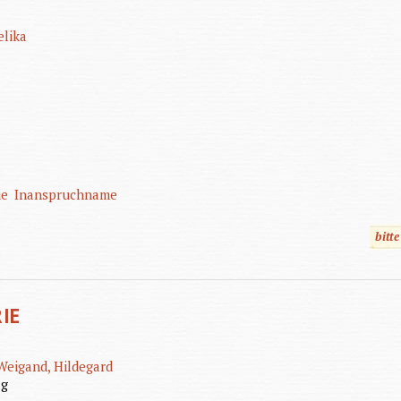
elika
ie
Inanspruchname
bitt
IE
Weigand, Hildegard
ag