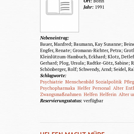
Ort:
Bonn
Jahr:
1991
Nebeneintrag:
Bauer, Manfred; Baumann, Kay Susanne; Beine, 
Engfer, Renate; Gromann-Richter, Petra; Grot
Kleinlützum-Hambuch, Eckhard; Klotz, Detlef; 
Gerhard; Plog, Ursula; Radtke-Götz, Sabine; R
Schönberger, Rolf; Schwendy, Arnd; Seidel, Ral
Schlagworte:
Psychiatrie
Menschenbild
Sozialpolitik
Pfle
Psychopharmaka
Helfer
Personal
Alter
Ent
Zwangsmaßnahmen
Helfen
Helferin
Alter u
Reservierungsstatus:
verfügbar