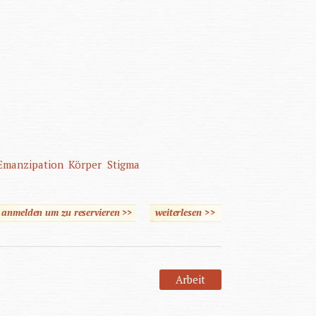
Emanzipation
Körper
Stigma
e anmelden um zu reservieren >>
weiterlesen
über Behindert
>>
Arbeit