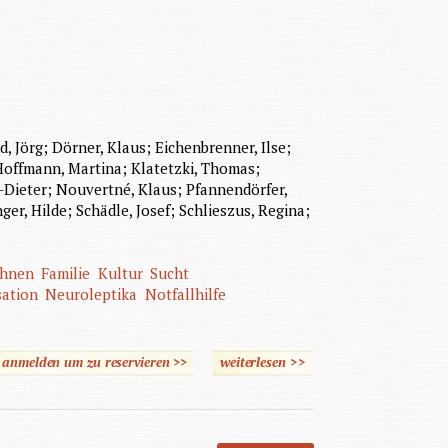
, Jörg; Dörner, Klaus; Eichenbrenner, Ilse;
 Hoffmann, Martina; Klatetzki, Thomas;
f-Dieter; Nouvertné, Klaus; Pfannendörfer,
er, Hilde; Schädle, Josef; Schlieszus, Regina;
hnen
Familie
Kultur
Sucht
sation
Neuroleptika
Notfallhilfe
e anmelden um zu reservieren >>
weiterlesen
>>
über Hand-werks-buch
Psychiatrie