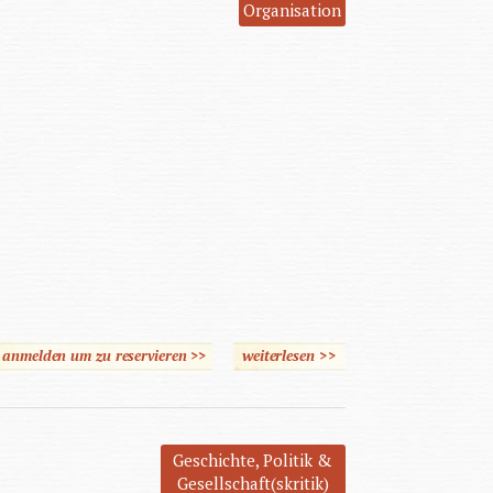
Organisation
e anmelden um zu reservieren >>
weiterlesen
über Helfen macht müde
>>
Geschichte, Politik &
Gesellschaft(skritik)