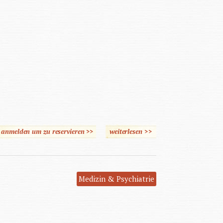
e anmelden um zu reservieren >>
weiterlesen
über Familien im Hilfenetz
>>
Medizin & Psychiatrie