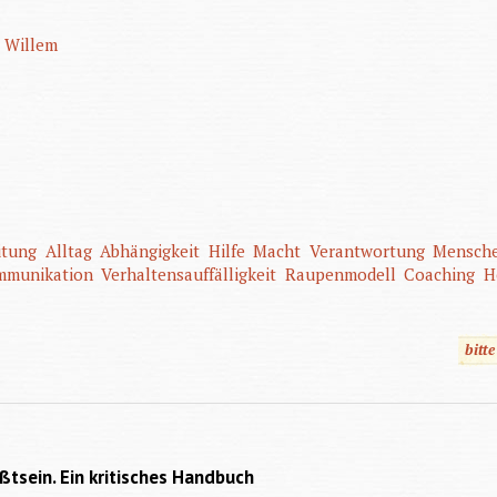
, Willem
itung
Alltag
Abhängigkeit
Hilfe
Macht
Verantwortung
Mensch
mmunikation
Verhaltensauffälligkeit
Raupenmodell
Coaching
H
bitt
tsein. Ein kritisches Handbuch