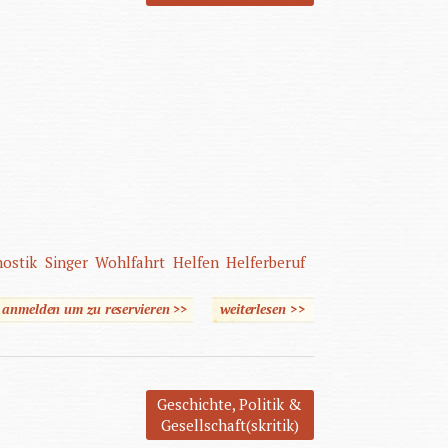
nostik
Singer
Wohlfahrt
Helfen
Helferberuf
e anmelden um zu reservieren >>
weiterlesen
>>
über Leben in
Nachbarschaften
Geschichte, Politik &
Gesellschaft(skritik)