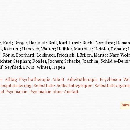
Karl; Berger, Hartmut; Brill, Karl-Ernst; Buch, Dorothea; Demand
h, Karsten; Hanesch, Walter; Heißler, Matthias; Heißler, Renate;
König, Eberhard; Leidinger, Friedrich; Lürßen, Marita; Narr, Wol
ichter, Stephan; Rößler, Jochen; Schacke, Joachim; Schädle-Deining
f; Seyfried, Erwin; Winter, Hagen
ge
Alltag
Psychotherapie
Arbeit
Arbeitstherapie
Psychosen
Wo
hospitalisierung
Selbsthilfe
Selbsthilfegruppe
Selbsthilfeorgani
nd Psychiatrie
Psychiatrie ohne Anstalt
bitt