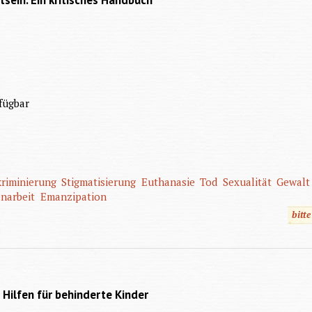
sein. Ein kritisches Handbuch
fügbar
kriminierung
Stigmatisierung
Euthanasie
Tod
Sexualität
Gewalt
narbeit
Emanzipation
bitt
Hilfen für behinderte Kinder