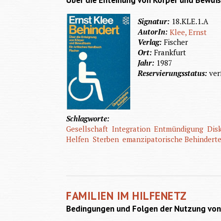
Über die Enteinung von Körper und Bewußt
Signatur:
18.KLE.1.A
AutorIn:
Klee, Ernst
Verlag:
Fischer
Ort:
Frankfurt
Jahr:
1987
Reservierungsstatus:
ver
Schlagworte:
Gesellschaft
Integration
Entmündigung
Dis
Helfen
Sterben
emanzipatorische Behinderte
FAMILIEN IM HILFENETZ
Bedingungen und Folgen der Nutzung von 