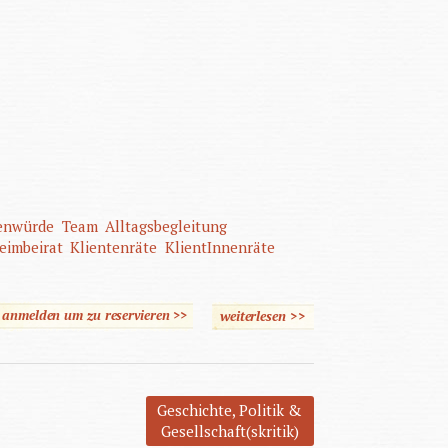
enwürde
Team
Alltagsbegleitung
eimbeirat
Klientenräte
KlientInnenräte
e anmelden um zu reservieren >>
weiterlesen
>>
über Durch
Gleichberechtigung zur
Selbstbestimmung
Geschichte, Politik &
Gesellschaft(skritik)