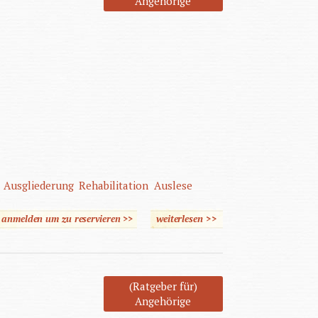
Angehörige
Ausgliederung
Rehabilitation
Auslese
e anmelden um zu reservieren >>
weiterlesen
über Behindert
>>
(Ratgeber für)
Angehörige