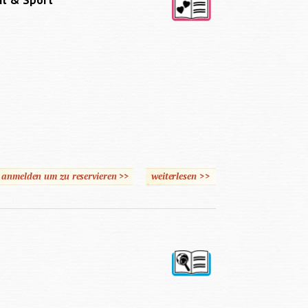
eit & Sport
e anmelden um zu reservieren >>
weiterlesen
>>
über Und die Welt klingt
wie Musik