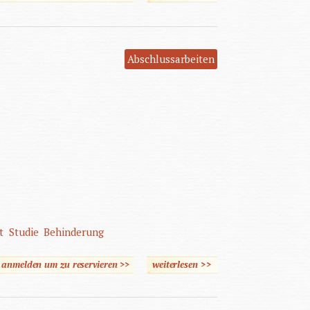
Abschlussarbeiten
t
Studie
Behinderung
e anmelden um zu reservieren >>
weiterlesen
>>
über !?Nehetsrev xiN - Nix
verstehen?!