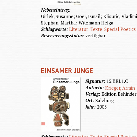
Nebeneintrag:
Girlek, Susanne; Goer, Ismail; Klisuric, Vladim
Stephan, Martha; Witzmann Helga
Schlagworte:
Literatur
Texte
Special Poetics
Reservierungsstatus:
verfügbar
EINSAMER JUNGE
Signatur:
15.KRI.1.C
AutorIn:
Krieger, Armin
Verlag:
Edition Behinder
Ort:
Salzburg
Jahr:
2005
Schlagworte:
Literatur
Texte
Special Poetics