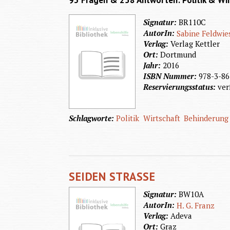
93 Fragen & 258 Antworten: Politik & Wir
Signatur:
BR110C
AutorIn:
Sabine Feldwie
Verlag:
Verlag Kettler
Ort:
Dortmund
Jahr:
2016
ISBN Nummer:
978-3-86
Reservierungsstatus:
ver
Schlagworte:
Politik
Wirtschaft
Behinderung 
SEIDEN STRASSE
Signatur:
BW10A
AutorIn:
H. G. Franz
Verlag:
Adeva
Ort:
Graz