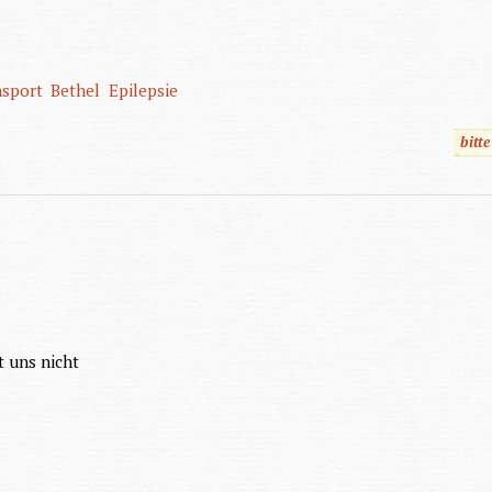
nsport
Bethel
Epilepsie
bitt
t uns nicht