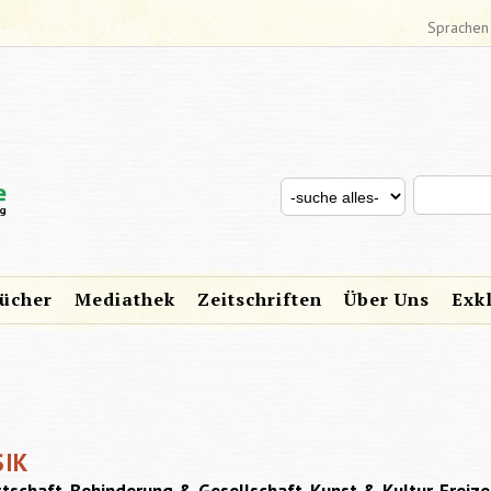
Sprachen
Search thi
Search for
SUCHFORMULAR
ücher
Mediathek
Zeitschriften
Über Uns
Exk
SIK