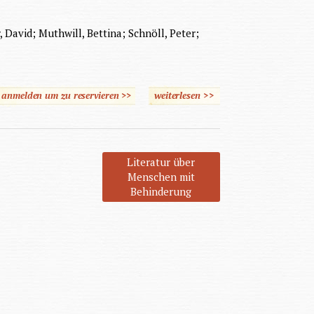
, David; Muthwill, Bettina; Schnöll, Peter;
e anmelden um zu reservieren >>
weiterlesen
über Special Poetics
>>
Literatur über
Menschen mit
Behinderung