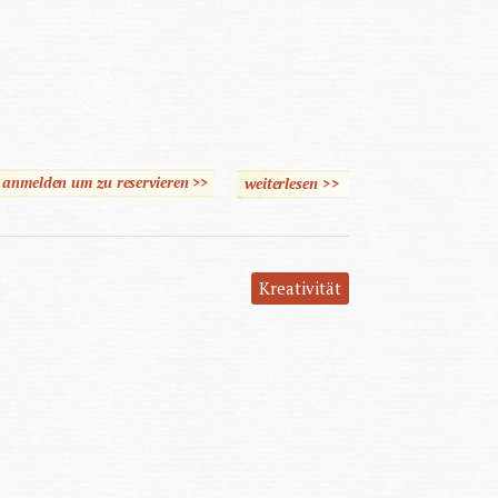
e anmelden um zu reservieren >>
weiterlesen
über Seiden Strasse
>>
Kreativität