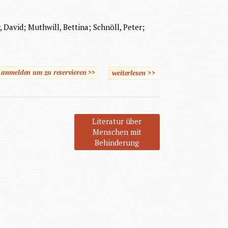
, David; Muthwill, Bettina; Schnöll, Peter;
e anmelden um zu reservieren >>
weiterlesen
über Special Poetics
>>
Literatur über
Menschen mit
Behinderung