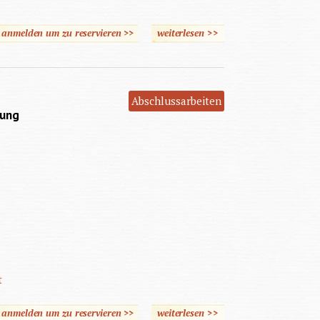
e anmelden um zu reservieren >>
weiterlesen
über Einsamer Junge
>>
Abschlussarbeiten
rung
t
e anmelden um zu reservieren >>
weiterlesen
über Berührung
>>