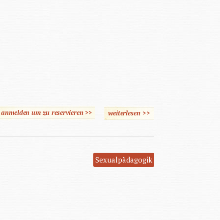
e anmelden um zu reservieren >>
weiterlesen
>>
über
Gewaltpräventionskonzept
für die Arbeit mit Mädche
und Frauen mit
Sexualpädagogik
Behinderungen