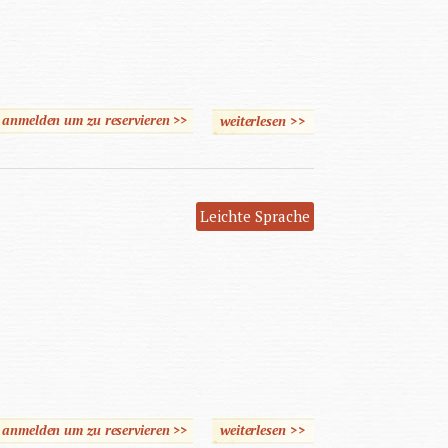
e anmelden um zu reservieren >>
weiterlesen
>>
über Beratung für
gewaltbetroffene Frauen*
mit Lernschwierigkeiten*
Leichte Sprache
e anmelden um zu reservieren >>
weiterlesen
über Schutz vor Gewalt
>>