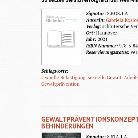
So setzen Sie sich erfolgreich zur Wehr-i
Signatur:
8.KOS.1.A
AutorIn:
Gabriela Koslo
Verlag:
schlütersche Ver
Ort:
Hannover
Jahr:
2021
ISBN Nummer:
978-3-84
Reservierungsstatus:
ver
Schlagworte:
sexuelle Belästigung
sexuelle Gewalt
Arbei
Gewaltprävention
GEWALTPRÄVENTIONSKONZEPTE
BEHINDERUNGEN
Signatur:
8.STA.1.A