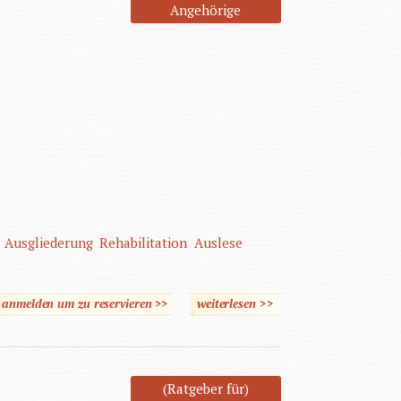
Angehörige
Ausgliederung
Rehabilitation
Auslese
e anmelden um zu reservieren >>
weiterlesen
über Behindert
>>
(Ratgeber für)