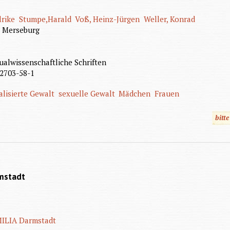
lrike
Stumpe,Harald
Voß, Heinz-Jürgen
Weller, Konrad
g Merseburg
ualwissenschaftliche Schriften
2703-58-1
alisierte Gewalt
sexuelle Gewalt
Mädchen
Frauen
bitt
rmstadt
ILIA Darmstadt