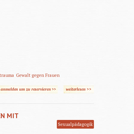
trauma
Gewalt gegen Frauen
e anmelden um zu reservieren >>
weiterlesen
>>
über Sexuelle Übergriffe
und Gewalt im
Pflegealltag
EN MIT
Sexualpädagogik