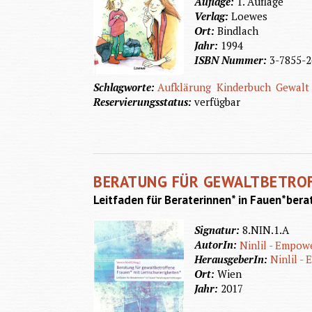
Auflage:
1. Auflage
Verlag:
Loewes
Ort:
Bindlach
Jahr:
1994
ISBN Nummer:
3-7855-2
Schlagworte:
Aufklärung
Kinderbuch
Gewalt
Reservierungsstatus:
verfügbar
BERATUNG FÜR GEWALTBETROF
Leitfaden für Beraterinnen* in Fauen*ber
Signatur:
8.NIN.1.A
AutorIn:
Ninlil - Empow
HerausgeberIn:
Ninlil -
Ort:
Wien
Jahr:
2017