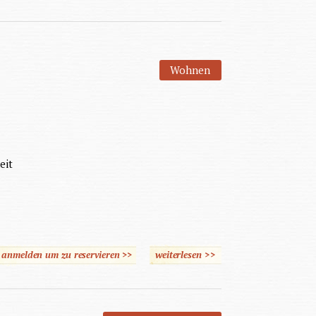
Wohnen
eit
e anmelden um zu reservieren >>
weiterlesen
>>
über Weiterführende
Aspekte zum Problem
Fernsehen und aggressives