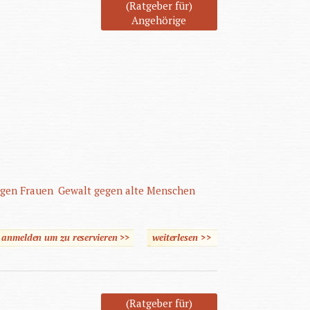
Verhalten bei Kindern und
(Ratgeber für)
Angehörige
Jugendlichen
egen Frauen
Gewalt gegen alte Menschen
e anmelden um zu reservieren >>
weiterlesen
>>
über Gewalt in der
Familie - Rückblick und
neue Herausforderungen
(Ratgeber für)