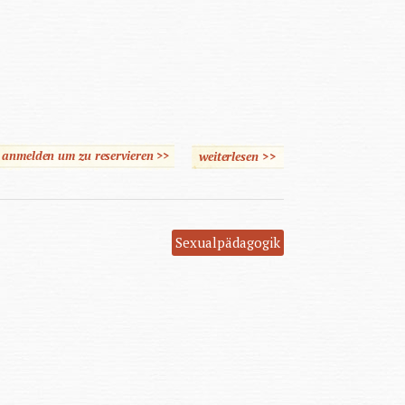
e anmelden um zu reservieren >>
weiterlesen
>>
über Mein Körper gehört
mir
Sexualpädagogik