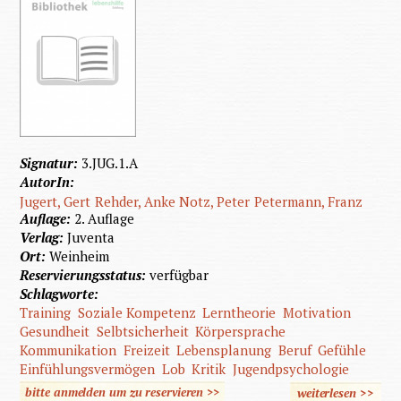
Signatur:
3.JUG.1.A
AutorIn:
Jugert, Gert
Rehder, Anke
Notz, Peter
Petermann, Franz
Auflage:
2. Auflage
Verlag:
Juventa
Ort:
Weinheim
Reservierungsstatus:
verfügbar
Schlagworte:
Training
Soziale Kompetenz
Lerntheorie
Motivation
Gesundheit
Selbtsicherheit
Körpersprache
Kommunikation
Freizeit
Lebensplanung
Beruf
Gefühle
Einfühlungsvermögen
Lob
Kritik
Jugendpsychologie
bitte anmelden um zu reservieren >>
weiterlesen
>>
über Fit