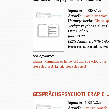
Klimakrise und psychische Gesundheit
Signatur:
4.BRO.1.A
AutorIn:
Katharina van 
HerausgeberIn:
Christo
Verlag:
Psychoszial-Verl
Ort:
Gießen
Jahr:
2022
ISBN Nummer:
978-3-83
Reservierungsstatus:
ver
Schlagworte:
Klima; Klimakrise; Entwicklungspsychologie
Gesellschaftskritik
Gesellschaft
GESPRÄCHSPSYCHOTHERAPIE U
Signatur:
1.KRA.2.A
AutorIn:
Krause, Matthi