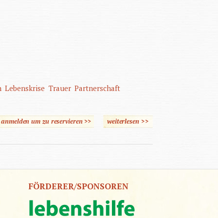
n
Lebenskrise
Trauer
Partnerschaft
e anmelden um zu reservieren >>
weiterlesen
>>
über
Gesprächspsychotherapie
und Beratung mit Eltern
behinderter Kinder
FÖRDERER/SPONSOREN