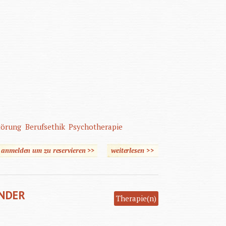
törung
Berufsethik
Psychotherapie
e anmelden um zu reservieren >>
weiterlesen
über Climate Emotions
>>
INDER
Therapie(n)