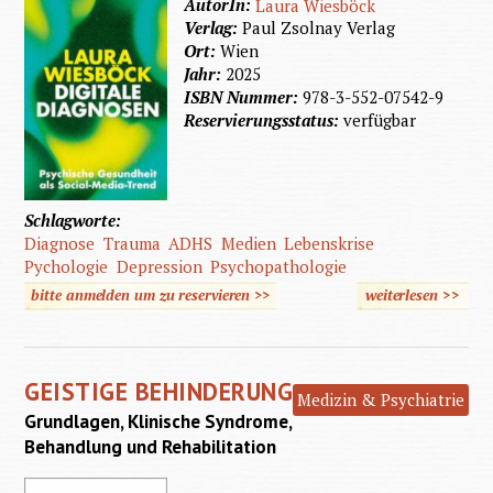
AutorIn:
Laura Wiesböck
Verlag:
Paul Zsolnay Verlag
Ort:
Wien
Jahr:
2025
ISBN Nummer:
978-3-552-07542-9
Reservierungsstatus:
verfügbar
Schlagworte:
Diagnose
Trauma
ADHS
Medien
Lebenskrise
Pychologie
Depression
Psychopathologie
bitte anmelden um zu reservieren >>
weiterlesen
>>
über
Digital
Diagnos
GEISTIGE BEHINDERUNG
Medizin & Psychiatrie
Grundlagen, Klinische Syndrome,
Behandlung und Rehabilitation