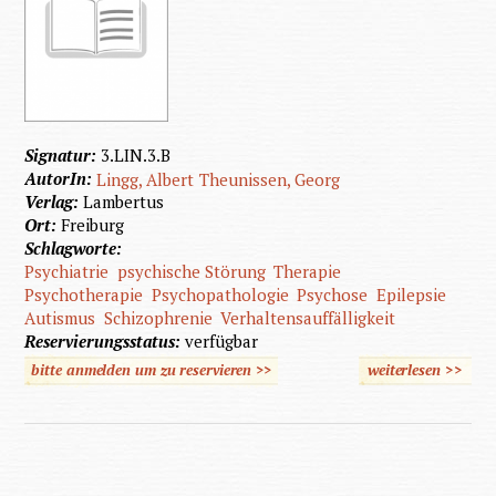
Signatur:
3.LIN.3.B
AutorIn:
Lingg, Albert
Theunissen, Georg
Verlag:
Lambertus
Ort:
Freiburg
Schlagworte:
Psychiatrie
psychische Störung
Therapie
Psychotherapie
Psychopathologie
Psychose
Epilepsie
Autismus
Schizophrenie
Verhaltensauffälligkeit
Reservierungsstatus:
verfügbar
bitte anmelden um zu reservieren >>
weiterlesen
>>
übe
Psychis
Störun
bei geis