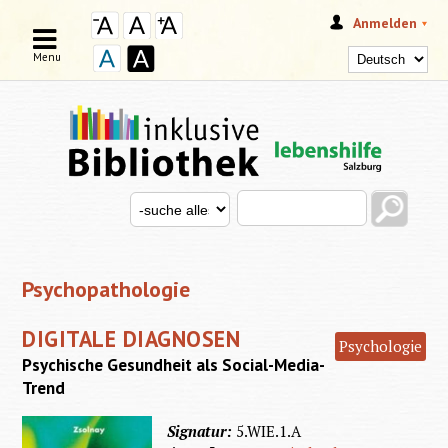
Anmelden
Menu
Search this site
Search for
SUCHFORMULAR
Psychopathologie
DIGITALE DIAGNOSEN
Psychologie
Psychische Gesundheit als Social-Media-
Trend
Signatur:
5.WIE.1.A