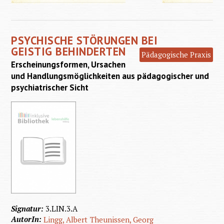
Psychis
Störun
PSYCHISCHE STÖRUNGEN BEI
bei geis
GEISTIG BEHINDERTEN
Pädagogische Praxis
Behinde
Erscheinungsformen, Ursachen
und Handlungsmöglichkeiten aus pädagogischer und
psychiatrischer Sicht
Signatur:
3.LIN.3.A
AutorIn:
Lingg, Albert
Theunissen, Georg