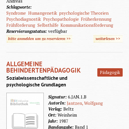
Andreas
Schlagworte:
Syndrome
Humangenetik
psychologische Theorien
Psychodiagnostik
Psychopathologie
Früherkennung
Frühförderung
Selbsthilfe
Kommunikationsförderung
Reservierungsstatus:
verfügbar
bitte anmelden um zu reservieren >>
weiterlesen
>>
übe
Geist
Behinde
ALLGEMEINE
BEHINDERTENPÄDAGOGIK
Pädagogik
Sozialwissenschaftliche und
psychologische Grundlagen
Signatur:
6.JAN.1.B
AutorIn:
Jantzen, Wolfgang
Verlag:
Beltz
Ort:
Weinheim
Jahr:
1987
Bandangabe:
Band 1