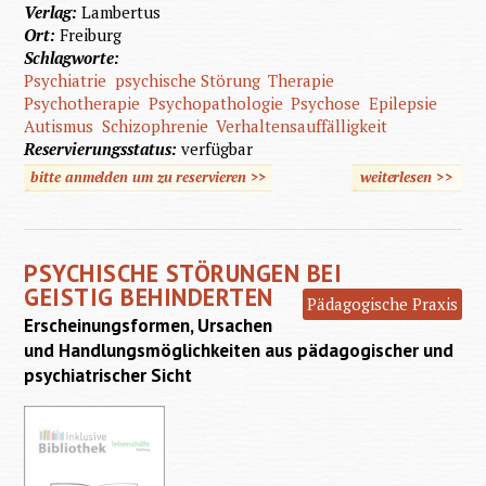
Verlag:
Lambertus
Ort:
Freiburg
Schlagworte:
Psychiatrie
psychische Störung
Therapie
Psychotherapie
Psychopathologie
Psychose
Epilepsie
Autismus
Schizophrenie
Verhaltensauffälligkeit
Reservierungsstatus:
verfügbar
bitte anmelden um zu reservieren >>
weiterlesen
>>
übe
Psychis
Störun
PSYCHISCHE STÖRUNGEN BEI
bei geis
GEISTIG BEHINDERTEN
Pädagogische Praxis
Behinde
Erscheinungsformen, Ursachen
und Handlungsmöglichkeiten aus pädagogischer und
psychiatrischer Sicht