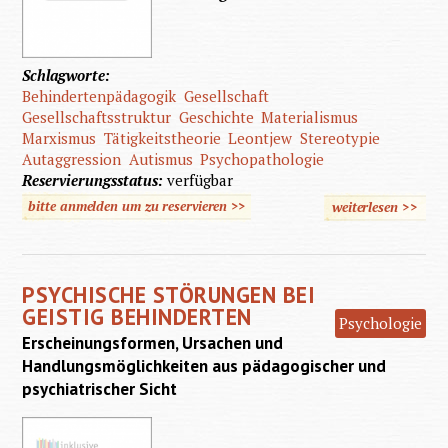
Schlagworte:
Behindertenpädagogik
Gesellschaft
Gesellschaftsstruktur
Geschichte
Materialismus
Marxismus
Tätigkeitstheorie
Leontjew
Stereotypie
Autaggression
Autismus
Psychopathologie
Reservierungsstatus:
verfügbar
bitte anmelden um zu reservieren >>
weiterlesen
>>
über
Behinde
PSYCHISCHE STÖRUNGEN BEI
GEISTIG BEHINDERTEN
Psychologie
Erscheinungsformen, Ursachen und
Handlungsmöglichkeiten aus pädagogischer und
psychiatrischer Sicht