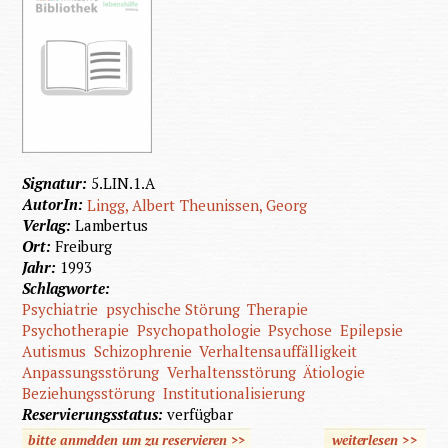
Signatur:
5.LIN.1.A
AutorIn:
Lingg, Albert
Theunissen, Georg
Verlag:
Lambertus
Ort:
Freiburg
Jahr:
1993
Schlagworte:
Psychiatrie
psychische Störung
Therapie
Psychotherapie
Psychopathologie
Psychose
Epilepsie
Autismus
Schizophrenie
Verhaltensauffälligkeit
Anpassungsstörung
Verhaltensstörung
Ätiologie
Beziehungsstörung
Institutionalisierung
Reservierungsstatus:
verfügbar
bitte anmelden um zu reservieren >>
weiterlesen
>>
übe