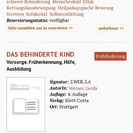
schwere Behinderung
Menschenbild
Ethik
Rettungshausbewegung
Heilpädagogische Beweung
Stottern
Solidarität
Selbstentfaltung
Reservierungsstatus:
verfügbar
bitte anmelden um zu reservieren >>
weiterlesen
>>
übe
Gefährd
de
DAS BEHINDERTE KIND
behind
Frühförderung
Vorsorge. Früherkennung, Hilfe,
Mensch
Ausbildung
Zugrif
Signatur:
2.WER.2.A
Wissens
AutorIn:
Werner, Gerda
und Pr
Auflage:
4. Auflage
Verlag:
Klett-Cotta
Ort:
Stuttgart