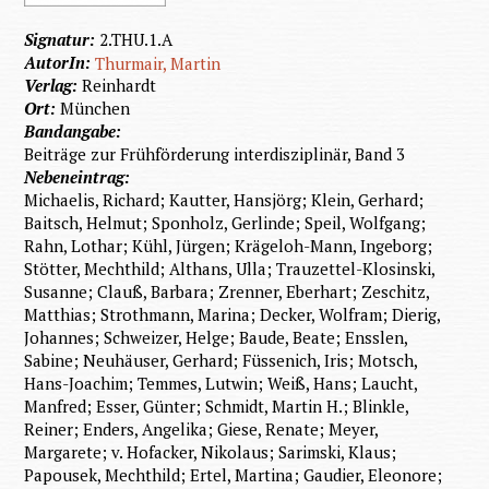
Signatur:
2.THU.1.A
AutorIn:
Thurmair, Martin
Verlag:
Reinhardt
Ort:
München
Bandangabe:
Beiträge zur Frühförderung interdisziplinär, Band 3
Nebeneintrag:
Michaelis, Richard; Kautter, Hansjörg; Klein, Gerhard;
Baitsch, Helmut; Sponholz, Gerlinde; Speil, Wolfgang;
Rahn, Lothar; Kühl, Jürgen; Krägeloh-Mann, Ingeborg;
Stötter, Mechthild; Althans, Ulla; Trauzettel-Klosinski,
Susanne; Clauß, Barbara; Zrenner, Eberhart; Zeschitz,
Matthias; Strothmann, Marina; Decker, Wolfram; Dierig,
Johannes; Schweizer, Helge; Baude, Beate; Ensslen,
Sabine; Neuhäuser, Gerhard; Füssenich, Iris; Motsch,
Hans-Joachim; Temmes, Lutwin; Weiß, Hans; Laucht,
Manfred; Esser, Günter; Schmidt, Martin H.; Blinkle,
Reiner; Enders, Angelika; Giese, Renate; Meyer,
Margarete; v. Hofacker, Nikolaus; Sarimski, Klaus;
Papousek, Mechthild; Ertel, Martina; Gaudier, Eleonore;