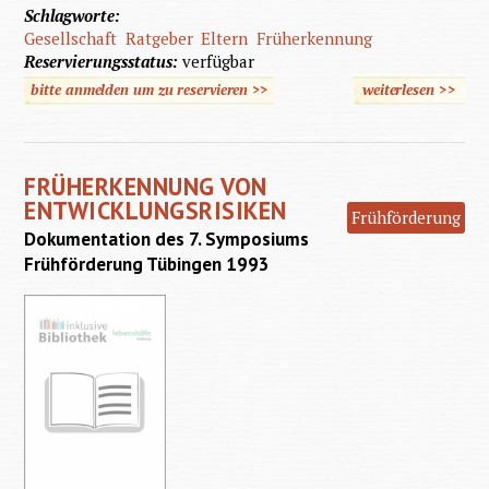
Schlagworte:
Gesellschaft
Ratgeber
Eltern
Früherkennung
Reservierungsstatus:
verfügbar
bitte anmelden um zu reservieren >>
weiterlesen
>>
über D
behinde
Kind
FRÜHERKENNUNG VON
ENTWICKLUNGSRISIKEN
Frühförderung
Dokumentation des 7. Symposiums
Frühförderung Tübingen 1993