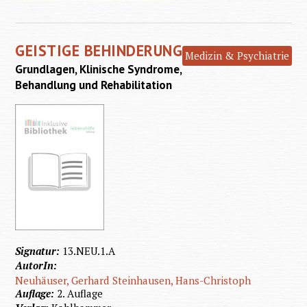
Autismu
GEISTIGE BEHINDERUNG
Kommun
Medizin & Psychiatrie
Grundlagen, Klinische Syndrome,
u
Behandlung und Rehabilitation
Koope
Signatur:
13.NEU.1.A
AutorIn:
Neuhäuser, Gerhard
Steinhausen, Hans-Christoph
Auflage:
2. Auflage