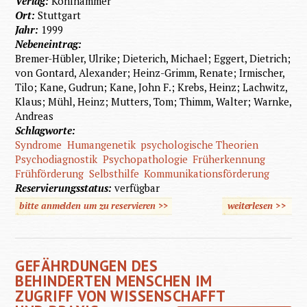
Verlag:
Kohlhammer
Ort:
Stuttgart
Jahr:
1999
Nebeneintrag:
Bremer-Hübler, Ulrike; Dieterich, Michael; Eggert, Dietrich;
von Gontard, Alexander; Heinz-Grimm, Renate; Irmischer,
Tilo; Kane, Gudrun; Kane, John F.; Krebs, Heinz; Lachwitz,
Klaus; Mühl, Heinz; Mutters, Tom; Thimm, Walter; Warnke,
Andreas
Schlagworte:
Syndrome
Humangenetik
psychologische Theorien
Psychodiagnostik
Psychopathologie
Früherkennung
Frühförderung
Selbsthilfe
Kommunikationsförderung
Reservierungsstatus:
verfügbar
bitte anmelden um zu reservieren >>
weiterlesen
>>
übe
Geist
Behinde
GEFÄHRDUNGEN DES
BEHINDERTEN MENSCHEN IM
ZUGRIFF VON WISSENSCHAFFT