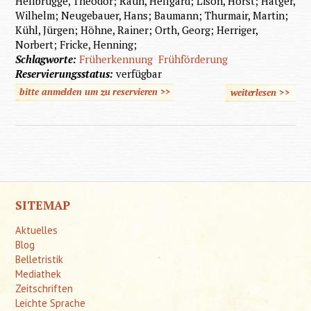
Hellbrügge, Theodor; Rauh, Hellgard; Lison, Horst; Hatger,
Wilhelm; Neugebauer, Hans; Baumann; Thurmair, Martin;
Kühl, Jürgen; Höhne, Rainer; Orth, Georg; Herriger,
Norbert; Fricke, Henning;
Schlagworte:
Früherkennung
Frühförderung
Reservierungsstatus:
verfügbar
bitte anmelden um zu reservieren >>
weiterlesen
>>
üb
Früherk
u
Frühför
behind
Kin
SITEMAP
Aktuelles
Blog
Belletristik
Mediathek
Zeitschriften
Leichte Sprache