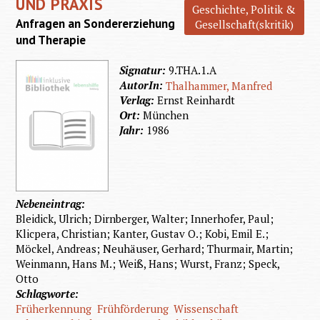
UND PRAXIS
Geschichte, Politik &
Anfragen an Sondererziehung
Gesellschaft(skritik)
und Therapie
Signatur:
9.THA.1.A
AutorIn:
Thalhammer, Manfred
Verlag:
Ernst Reinhardt
Ort:
München
Jahr:
1986
Nebeneintrag:
Bleidick, Ulrich; Dirnberger, Walter; Innerhofer, Paul;
Klicpera, Christian; Kanter, Gustav O.; Kobi, Emil E.;
Möckel, Andreas; Neuhäuser, Gerhard; Thurmair, Martin;
Weinmann, Hans M.; Weiß, Hans; Wurst, Franz; Speck,
Otto
Schlagworte:
Früherkennung
Frühförderung
Wissenschaft