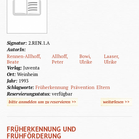
Signatur:
2.REN.1.A
AutorIn:
Rennen-Allhoff,
Allhoff,
Bowi,
Laaser,
Beate
Peter
Ulrike
Ulrike
Verlag:
Juventa
Ort:
Weinheim
Jahr:
1993
Schlagworte:
Früherkennung
Prävention
Eltern
Reservierungsstatus:
verfügbar
bitte anmelden um zu reservieren >>
weiterlesen
>>
über El
Entwick
FRÜHERKENNUNG UND
un
FRÜHFÖRDERUNG