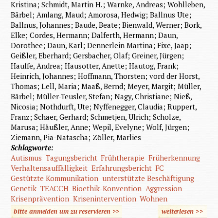
Kristina; Schmidt, Martin H.; Warnke, Andreas; Wohlleben,
Bärbel; Amlang, Maud; Amorosa, Hedwig; Ballnus Ute;
Ballnus, Johannes; Baude, Beate; Bienwald, Werner; Bork,
Elke; Cordes, Hermann; Dalferth, Hermann; Daun,
Dorothee; Daun, Karl; Dennerlein Martina; Fixe, Jaap;
Geißler, Eberhard; Gersbacher, Olaf; Greiner, Jürgen;
Hauffe, Andrea; Hausotter, Anette; Hautog, Frank;
Heinrich, Johannes; Hoffmann, Thorsten; vord der Horst,
Thomas; Lell, Maria; Maaß, Bernd; Meyer, Margit; Müller,
Bärbel; Müller-Teusler, Stefan; Nagy, Christiane; Nieß,
Nicosia; Nothdurft, Ute; Nyffenegger, Claudia; Ruppert,
Franz; Schaer, Gerhard; Schmetjen, Ulrich; Scholze,
Marusa; Häußler, Anne; Wepil, Evelyne; Wolf, Jürgen;
Ziemann, Pia-Natascha; Zöller, Marlies
Schlagworte:
Autismus
Tagungsbericht
Frühtherapie
Früherkennung
Verhaltensauffälligkeit
Erfahrungsbericht
FC
Gestützte Kommunikation
unterstützte Beschäftigung
Genetik
TEACCH
Bioethik-Konvention
Aggression
Krisenprävention
Krisenintervention
Wohnen
bitte anmelden um zu reservieren >>
weiterlesen
>>
über