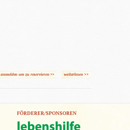
e anmelden um zu reservieren >>
weiterlesen
>>
über M.O.R.E. Ein
entwicklungstherapeutisch
Konzept
FÖRDERER/SPONSOREN