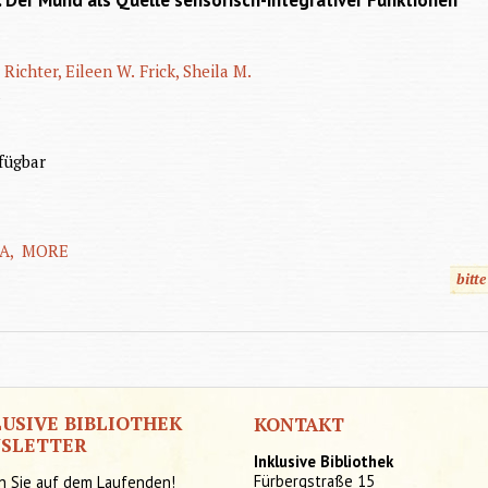
 Der Mund als Quelle sensorisch-integrativer Funktionen
Richter, Eileen W.
Frick, Sheila M.
n
fügbar
A,
MORE
bitt
LUSIVE BIBLIOTHEK
KONTAKT
SLETTER
Inklusive Bibliothek
Fürbergstraße 15
n Sie auf dem Laufenden!