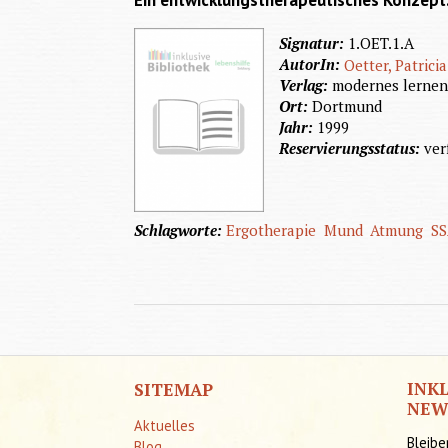
Ein entwicklungstherapeutisches Konzept.
Signatur:
1.OET.1.A
AutorIn:
Oetter, Patricia
Verlag:
modernes lerne
Ort:
Dortmund
Jahr:
1999
Reservierungsstatus:
ver
Schlagworte:
Ergotherapie
Mund
Atmung
SS
INK
SITEMAP
NEW
Aktuelles
Bleibe
Blog