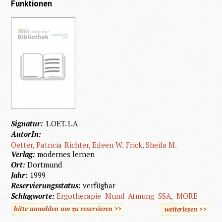
Funktionen
Signatur:
1.OET.1.A
AutorIn:
Oetter, Patricia
Richter, Eileen W.
Frick, Sheila M.
Verlag:
modernes lernen
Ort:
Dortmund
Jahr:
1999
Reservierungsstatus:
verfügbar
Schlagworte:
Ergotherapie
Mund
Atmung
SSA,
MORE
bitte anmelden um zu reservieren >>
weiterlesen
>>
üb