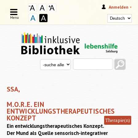
Anmelden
Menu
Search this site
Search for
SUCHFORMULAR
SSA,
M.O.R.E. EIN
ENTWICKLUNGSTHERAPEUTISCHES
KONZEPT
Therapie(n)
Ein entwicklungstherapeutisches Konzept.
Der Mund als Quelle sensorisch-integrativer