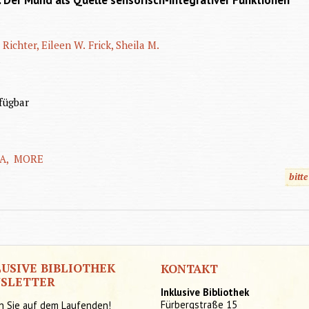
 Der Mund als Quelle sensorisch-integrativer Funktionen
Richter, Eileen W.
Frick, Sheila M.
n
fügbar
A,
MORE
bitt
LUSIVE BIBLIOTHEK
KONTAKT
SLETTER
Inklusive Bibliothek
Fürbergstraße 15
n Sie auf dem Laufenden!