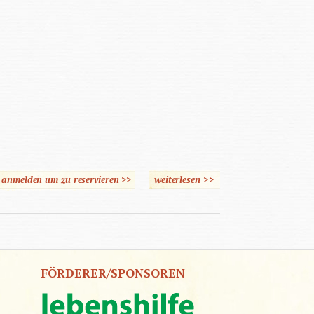
e anmelden um zu reservieren >>
weiterlesen
>>
über M.O.R.E. Ein
entwicklungstherapeutisch
Konzept
FÖRDERER/SPONSOREN