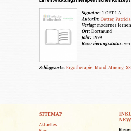
Ein entwicklungstherapeutisches Konzept.
Signatur:
1.OET.1.A
AutorIn:
Oetter, Patricia
Verlag:
modernes lerne
Ort:
Dortmund
Jahr:
1999
Reservierungsstatus:
ver
Schlagworte:
Ergotherapie
Mund
Atmung
SS
INK
SITEMAP
NEW
Aktuelles
Bleibe
Blog