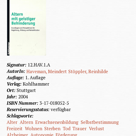
Signatur:
12.HAV.1.A
AutorIn:
Haveman, Meindert
Stöppler, Reinhilde
Auflage:
1. Auflage
Verlag:
Kohlhammer
Ort:
Stuttgart
Jahr:
2004
ISBN Nummer:
3-17-018052-5
Reservierungsstatus:
verfügbar
Schlagworte:
Alter
Altern
Erwachsenenbildung
Selbstbestimmung
Freizeit
Wohnen
Sterben
Tod
Trauer
Verlust
Alzheimer
Autonomie
Förderung