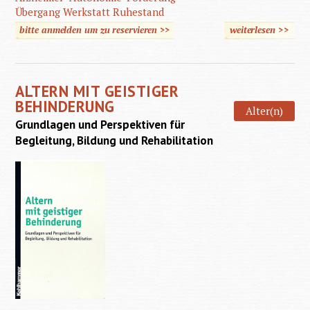
Übergang Werkstatt Ruhestand
bitte anmelden um zu reservieren >>
weiterlesen
>>
über Al
mit geis
Behinde
ALTERN MIT GEISTIGER
BEHINDERUNG
Alter(n)
Grundlagen und Perspektiven für
Begleitung, Bildung und Rehabilitation