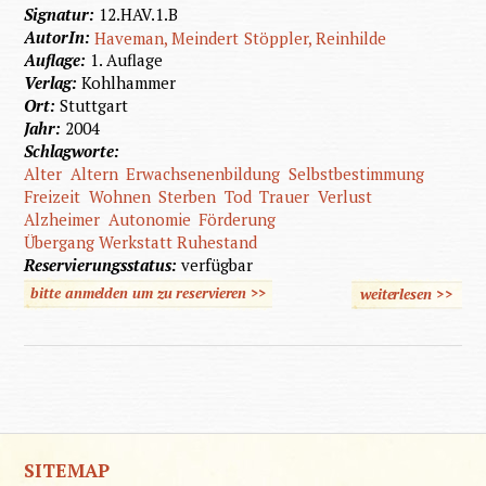
Signatur:
12.HAV.1.B
AutorIn:
Haveman, Meindert
Stöppler, Reinhilde
Auflage:
1. Auflage
Verlag:
Kohlhammer
Ort:
Stuttgart
Jahr:
2004
Schlagworte:
Alter
Altern
Erwachsenenbildung
Selbstbestimmung
Freizeit
Wohnen
Sterben
Tod
Trauer
Verlust
Alzheimer
Autonomie
Förderung
Übergang Werkstatt Ruhestand
Reservierungsstatus:
verfügbar
bitte anmelden um zu reservieren >>
weiterlesen
>>
über Al
mit geis
Behinde
SITEMAP