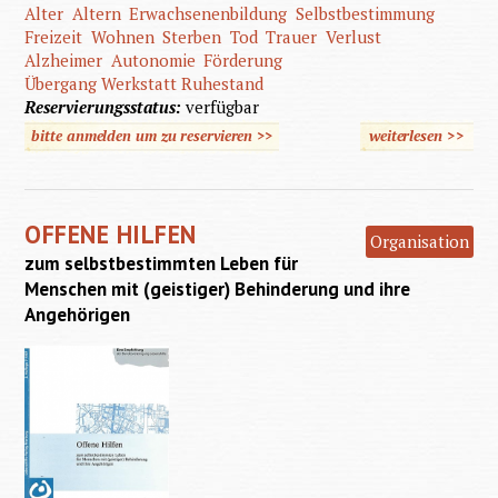
Alter
Altern
Erwachsenenbildung
Selbstbestimmung
Freizeit
Wohnen
Sterben
Tod
Trauer
Verlust
Alzheimer
Autonomie
Förderung
Übergang Werkstatt Ruhestand
Reservierungsstatus:
verfügbar
bitte anmelden um zu reservieren >>
weiterlesen
>>
über Al
mit geis
Behinde
OFFENE HILFEN
Organisation
zum selbstbestimmten Leben für
Menschen mit (geistiger) Behinderung und ihre
Angehörigen