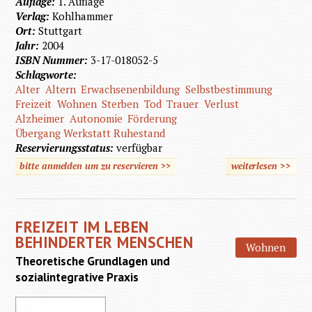
Auflage:
1. Auflage
Verlag:
Kohlhammer
Ort:
Stuttgart
Jahr:
2004
ISBN Nummer:
3-17-018052-5
Schlagworte:
Alter
Altern
Erwachsenenbildung
Selbstbestimmung
Freizeit
Wohnen
Sterben
Tod
Trauer
Verlust
Alzheimer
Autonomie
Förderung
Übergang Werkstatt Ruhestand
Reservierungsstatus:
verfügbar
bitte anmelden um zu reservieren >>
weiterlesen
>>
über Al
mit geis
Behinde
FREIZEIT IM LEBEN
BEHINDERTER MENSCHEN
Wohnen
Theoretische Grundlagen und
sozialintegrative Praxis