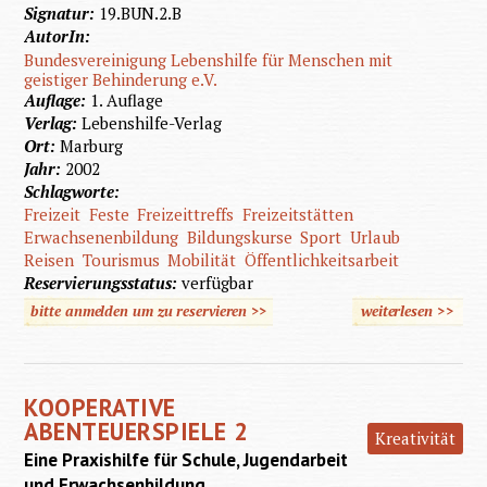
Signatur:
19.BUN.2.B
AutorIn:
Bundesvereinigung Lebenshilfe für Menschen mit
geistiger Behinderung e.V.
Auflage:
1. Auflage
Verlag:
Lebenshilfe-Verlag
Ort:
Marburg
Jahr:
2002
Schlagworte:
Freizeit
Feste
Freizeittreffs
Freizeitstätten
Erwachsenenbildung
Bildungskurse
Sport
Urlaub
Reisen
Tourismus
Mobilität
Öffentlichkeitsarbeit
Reservierungsstatus:
verfügbar
bitte anmelden um zu reservieren >>
weiterlesen
>>
übe
Freize
organisi
KOOPERATIVE
- so geh
ABENTEUERSPIELE 2
Kreativität
Eine Praxishilfe für Schule, Jugendarbeit
und Erwachsenbildung