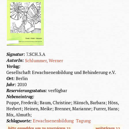
Signatur:
7.SCH.3.A
AutorIn:
Schlummer, Werner
Verlag:
Gesellschaft Erwachsenenbildung und Behinderung e.V.
Ort:
Berlin
Jahr:
2010
Reservierungsstatus:
verfügbar
Nebeneintrag:
Poppe, Frederik; Baum, Christine; Hänsch, Barbara; Höss,
Herbert; Heinen, Meike; Brenner, Marianne; Furrer, Hans;
Mix, Almuth;
Schlagworte:
Erwachsenenbildung
Tagung
bitte anmelden um zu reservieren >>
weiterlesen
>>
über