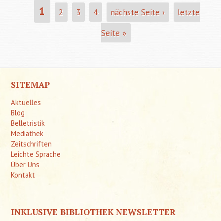
1
2
3
4
nächste Seite ›
letzte
SEITEN
Seite »
SITEMAP
Aktuelles
Blog
Belletristik
Mediathek
Zeitschriften
Leichte Sprache
Über Uns
Kontakt
INKLUSIVE BIBLIOTHEK NEWSLETTER