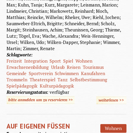
Max; Kuhn, Tanja; Kurz, Margarete; Leismann, Marion;
Lindmeier, Christian; Markowetz, Reinhard; Moch,
Matthias; Reincke, Wilhelm; Rheker, Uwe; Riehl, Jochen;
Saumweber-Eltrich, Brigitte; Schneider, Bernd; Scholz,
Margit; Steinhausen, Achim; Theunissen, Georg; Thieme,
Lutz; Tögel, Eva; Wache, Alexandra; Weis-Henninger,
Ursel; Wilken, Udo; Wilken-Dapper, Stephanie; Wimmer,
Martin; Zimmer, Renate
Schlagworte:
Freizeit
Integration
Sport
Spiel
Wohnen
Erwachsenenbildung
Urlaub
Reisen
Tourismus
Gemeinde
Sportverein
Schwimmen
Kanufahren
Trommeln
Theaterspiel
Tanz
Selbstbestimmung
Spielpädagogik
Kulturpädagogik
Reservierungsstatus:
verfügbar
bitte anmelden um zu reservieren >>
weiterlesen
>>
über
Freizeit
Lebe
AUF EIGENEN FÜSSEN
behinde
Wohnen