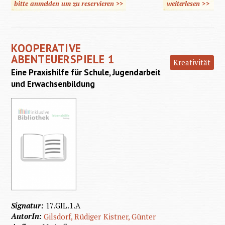
bitte anmelden um zu reservieren >>
weiterlesen
>>
üb
Koope
Abenteu
KOOPERATIVE
ABENTEUERSPIELE 1
Kreativität
Eine Praxishilfe für Schule, Jugendarbeit
und Erwachsenbildung
Signatur:
17.GIL.1.A
AutorIn:
Gilsdorf, Rüdiger
Kistner, Günter