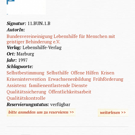
Signatur:
11.BUN.1.B
AutorIn:
Bundesvereineinigung Lebenshilfe für Menschen mit
geistiger Behinderung e.V.
Verlag:
Lebenshilfe-Verlag
Ort:
Marburg
Jahr:
1997
Schlagworte:
Selbstbestimmung
Selbsthilfe
Offene Hilfen
Krisen
Krisenintervention
Erwachsenenbildung
Frühförderung
Assistenz
familienentlastende Dienste
Qualitätssicherung
Öffentlichkeitsarbeit
Qualitätskontrolle
Reservierungsstatus:
verfügbar
bitte anmelden um zu reservieren >>
weiterlesen
>>
über
Offene
Hilfen