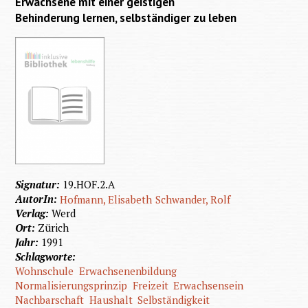
Erwachsene mit einer geistigen
Mensch
Behinderung lernen, selbständiger zu leben
Signatur:
19.HOF.2.A
AutorIn:
Hofmann, Elisabeth
Schwander, Rolf
Verlag:
Werd
Ort:
Zürich
Jahr:
1991
Schlagworte:
Wohnschule
Erwachsenenbildung
Normalisierungsprinzip
Freizeit
Erwachsensein
Nachbarschaft
Haushalt
Selbständigkeit