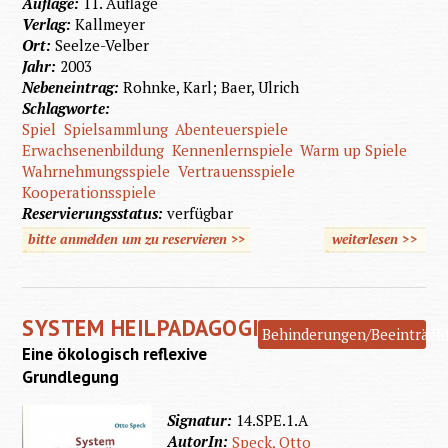
Auflage:
11. Auflage
Verlag:
Kallmeyer
Ort:
Seelze-Velber
Jahr:
2003
Nebeneintrag:
Rohnke, Karl; Baer, Ulrich
Schlagworte:
Spiel
Spielsammlung
Abenteuerspiele
Erwachsenenbildung
Kennenlernspiele
Warm up Spiele
Wahrnehmungsspiele
Vertrauensspiele
Kooperationsspiele
Reservierungsstatus:
verfügbar
bitte anmelden um zu reservieren >>
weiterlesen
>>
üb
Koope
Abenteu
SYSTEM HEILPADAGOGIK
Behinderungen/Beeinträch
Eine ökologisch reflexive
Grundlegung
Signatur:
14.SPE.1.A
AutorIn:
Speck, Otto