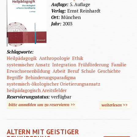
Auflage:
5. Auflage
Verlag:
Ernst Reinhardt
Ort:
München
Jahr:
2003
Schlagworte:
Heilpädagogik
Anthropologie
Ethik
systemischer Ansatz
Integration
Frühförderung
Familie
Erwachsenenbildung
Arbeit
Beruf
Schule
Geschichte
Begriffe
Behinderungsparadigma
systemisch-ökologischer Orietierungsansatz
heilpädagogisch Areitsfelder
Reservierungsstatus:
verfügbar
bitte anmelden um zu reservieren >>
weiterlesen
>>
über S
Heilpad
ALTERN MIT GEISTIGER