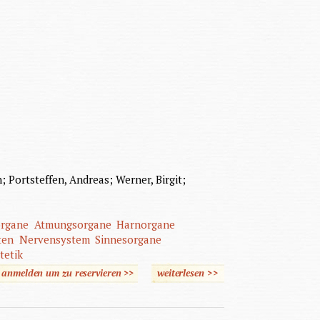
n; Portsteffen, Andreas; Werner, Birgit;
organe
Atmungsorgane
Harnorgane
ten
Nervensystem
Sinnesorgane
tetik
e anmelden um zu reservieren >>
weiterlesen
über Krankenpflegehilfe
>>