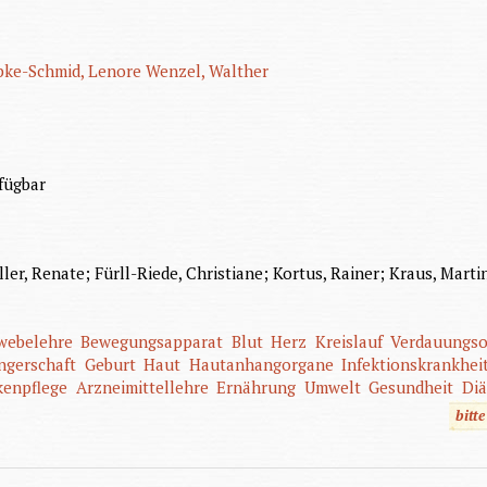
bke-Schmid, Lenore
Wenzel, Walther
fügbar
ller, Renate; Fürll-Riede, Christiane; Kortus, Rainer; Kraus, Marti
ewebelehre
Bewegungsapparat
Blut
Herz
Kreislauf
Verdauungs
ngerschaft
Geburt
Haut
Hautanhangorgane
Infektionskrankhei
kenpflege
Arzneimittellehre
Ernährung
Umwelt
Gesundheit
Diä
bitt