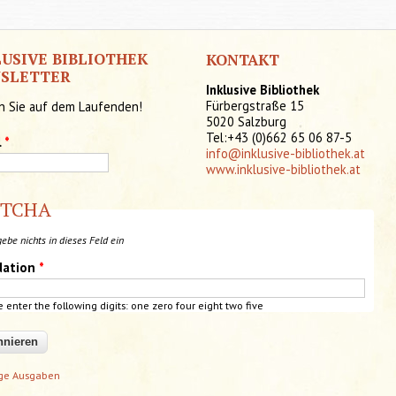
LUSIVE BIBLIOTHEK
KONTAKT
SLETTER
Inklusive Bibliothek
Fürbergstraße 15
n Sie auf dem Laufenden!
5020 Salzburg
Tel:+43 (0)662 65 06 87-5
l
*
info@inklusive-bibliothek.at
www.inklusive-bibliothek.at
PTCHA
gebe nichts in dieses Feld ein
dation
*
e enter the following digits: one zero four eight two five
ige Ausgaben