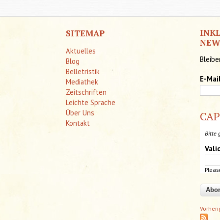
INK
SITEMAP
NEW
Aktuelles
Bleibe
Blog
Belletristik
E-Mai
Mediathek
Zeitschriften
Leichte Sprache
Über Uns
CA
Kontakt
Bitte 
Vali
Pleas
Vorher