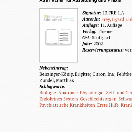
Alle Fächer für Ausbildung und Praxis
Signatur:
13.FRE.1.A
AutorIn:
Frey, Irgard
Lü
Auflage:
11. Auflage
Verlag:
Thieme
Ort:
Stuttgart
Jahr:
2002
Reservierungsstatus:
ver
Nebeneintrag:
Benzinger-König, Brigitte; Citron, Ina; Feldtke
Zündel, Matthias
Schlagworte:
Biologie
Anatomie
Physiologie
Zell- und G
Endokrines System
Geschlechtsorgan
Schwa
Psychiatrische Krankheiten
Erste Hilfe
Kran