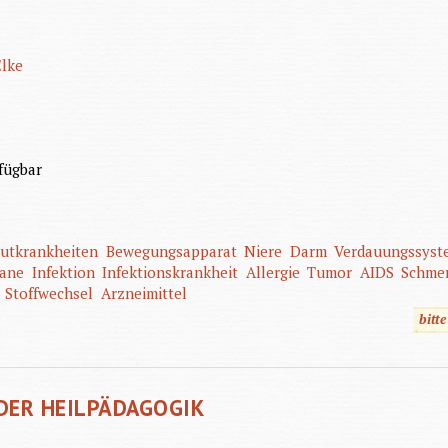
lke
fügbar
utkrankheiten
Bewegungsapparat
Niere
Darm
Verdauungssyst
gane
Infektion
Infektionskrankheit
Allergie
Tumor
AIDS
Schme
Stoffwechsel
Arzneimittel
bitt
DER HEILPÄDAGOGIK