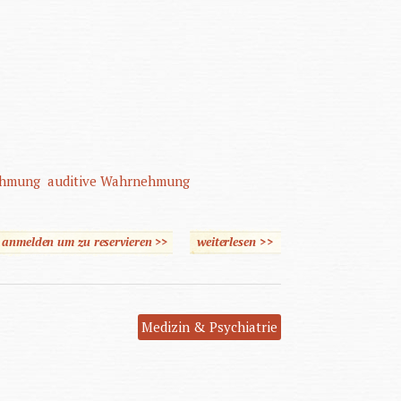
hmung
auditive Wahrnehmung
e anmelden um zu reservieren >>
weiterlesen
>>
über Medinzinische
Grundlagen der
Heilpädagogik
Medizin & Psychiatrie