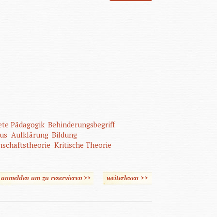
ete Pädagogik
Behinderungsbegriff
mus
Aufklärung
Bildung
nschaftstheorie
Kritische Theorie
e anmelden um zu reservieren >>
weiterlesen
>>
über Grundlagen der
Heilpädagogik