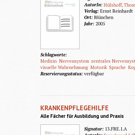
AutorIn:
Hülshoff, Tho
Verlag:
Ernst Reinhardt
Ort:
München
Jahr:
2005
Schlagworte:
Medizin
Nervensystem
zentrales Nervensys
visuelle Wahrnehmung
Motorik
Sprache
Kog
Reservierungsstatus:
verfügbar
KRANKENPFLEGEHILFE
Alle Fächer für Ausbildung und Praxis
Signatur:
13.FRE.1.A