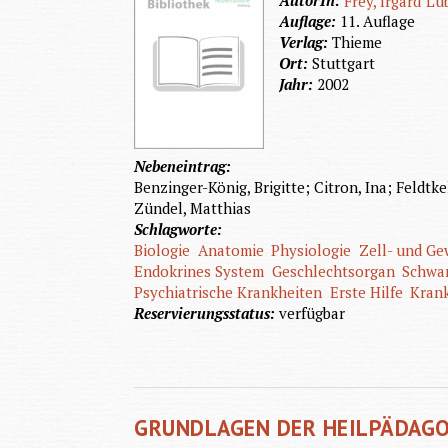
AutorIn:
Frey, Irgard
Lü
Auflage:
11. Auflage
Verlag:
Thieme
Ort:
Stuttgart
Jahr:
2002
Nebeneintrag:
Benzinger-König, Brigitte; Citron, Ina; Feldtke
Zündel, Matthias
Schlagworte:
Biologie
Anatomie
Physiologie
Zell- und G
Endokrines System
Geschlechtsorgan
Schwa
Psychiatrische Krankheiten
Erste Hilfe
Kran
Reservierungsstatus:
verfügbar
GRUNDLAGEN DER HEILPÄDAG