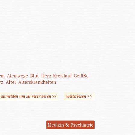
em
Atemwege
Blut
Herz-Kreislauf
Gefäße
rz
Alter
Alterskrankheiten
e anmelden um zu reservieren >>
weiterlesen
über Pflegeassistenz
>>
Medizin & Psychiatrie