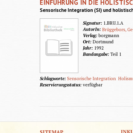
EINFÜHRUNG IN DIE HOLISTIS
Sensorische Integration (SI) und holistisc
Signatur:
1.BRU.1.A
AutorIn:
Brüggebors, Ge
Verlag:
borgmann
Ort:
Dortmund
Jahr:
1992
Bandangabe:
Teil 1
Schlagworte:
Sensorische Integration
Holism
Reservierungsstatus:
verfügbar
INK
SITEMAP