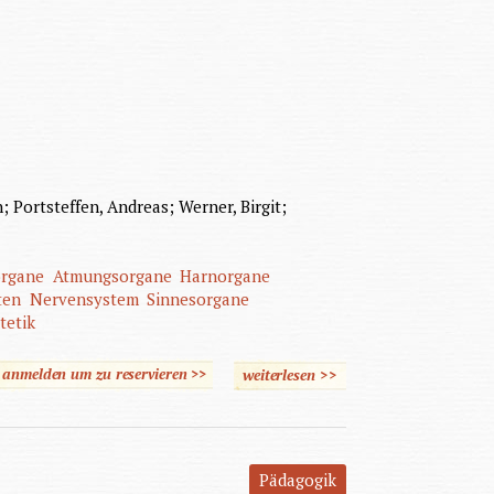
n; Portsteffen, Andreas; Werner, Birgit;
organe
Atmungsorgane
Harnorgane
ten
Nervensystem
Sinnesorgane
tetik
e anmelden um zu reservieren >>
weiterlesen
über Krankenpflegehilfe
>>
Pädagogik