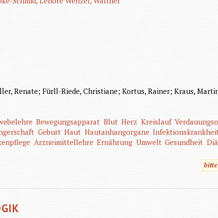
bke-Schmid, Lenore
Wenzel, Walther
ller, Renate; Fürll-Riede, Christiane; Kortus, Rainer; Kraus, Marti
ewebelehre
Bewegungsapparat
Blut
Herz
Kreislauf
Verdauungs
ngerschaft
Geburt
Haut
Hautanhangorgane
Infektionskrankhei
kenpflege
Arzneimittellehre
Ernährung
Umwelt
Gesundheit
Diä
bitt
OGIK