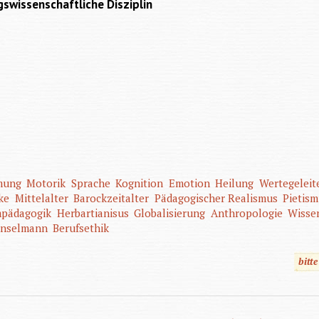
gswissenschaftliche Disziplin
mung
Motorik
Sprache
Kognition
Emotion
Heilung
Wertegeleit
ke
Mittelalter
Barockzeitalter
Pädagogischer Realismus
Pietis
mpädagogik
Herbartianisus
Globalisierung
Anthropologie
Wisse
nselmann
Berufsethik
bitt