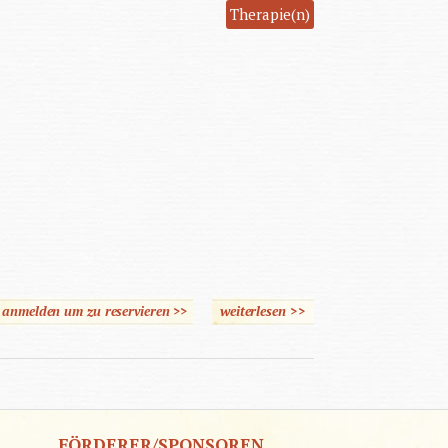
Therapie(n)
e anmelden um zu reservieren >>
weiterlesen
>>
über Einführung in die
Holistische Sensorische
Integration (HSI)
FÖRDERER/SPONSOREN