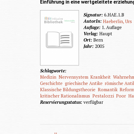
Einführung in eine wertgeleitete erziehun
Signatur:
6.HAE.1.B
AutorIn:
Haeberlin, Urs
Auflage:
1. Auflage
Verlag:
Haupt
Ort:
Bern
Jahr:
2005
Schlagworte:
Medizin
Nervensystem
Krankheit
Wahrneh
Geschichte
griechische Antike
römische Anti
Klassische Bildungstheorie
Romantik
Refor
kritischer Rationalismus
Pestalozzi
Poor
Ha
Reservierungsstatus:
verfügbar