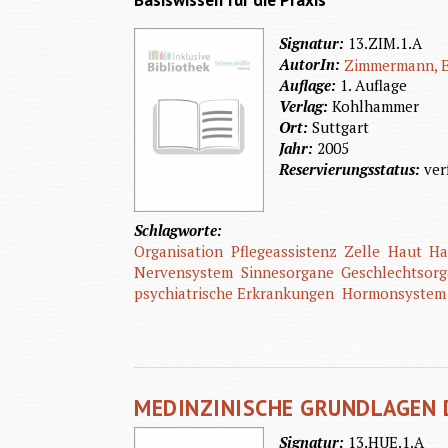
Basiswissen für die Praxis
Signatur:
13.ZIM.1.A
AutorIn:
Zimmermann, E
Auflage:
1. Auflage
Verlag:
Kohlhammer
Ort:
Suttgart
Jahr:
2005
Reservierungsstatus:
ver
Schlagworte:
Organisation
Pflegeassistenz
Zelle
Haut
Ha
Nervensystem
Sinnesorgane
Geschlechtsor
psychiatrische Erkrankungen
Hormonsystem
MEDINZINISCHE GRUNDLAGEN 
Signatur:
13.HUE.1.A