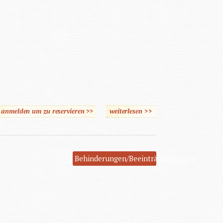
e anmelden um zu reservieren >>
weiterlesen
>>
über Entwicklung
autistischer Störungen
Behinderungen/Beeinträchtigungen