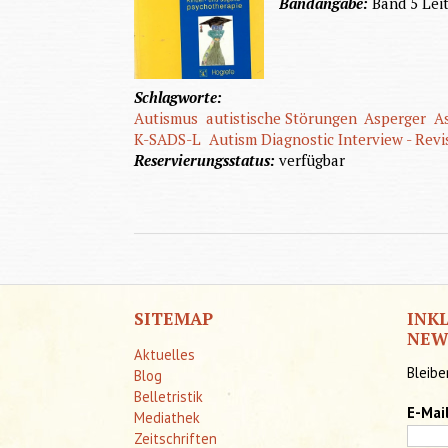
Bandangabe:
Band 5 Lei
Schlagworte:
Autismus
autistische Störungen
Asperger
A
K-SADS-L
Autism Diagnostic Interview - Revi
Reservierungsstatus:
verfügbar
INK
SITEMAP
NEW
Aktuelles
Bleibe
Blog
Belletristik
E-Mai
Mediathek
Zeitschriften