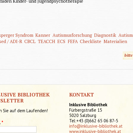
tfaden Kinder- und Jugendpsychotherapie
sperger Syndrom
Kanner
Autismusforschung
Diagnostik
Autism
sed / ADI-R
CBCL
TEACCH
ECS
FEFA
Checkliste
Materialien
bitt
LUSIVE BIBLIOTHEK
KONTAKT
SLETTER
Inklusive Bibliothek
Fürbergstraße 15
n Sie auf dem Laufenden!
5020 Salzburg
Tel:+43 (0)662 65 06 87-5
l
*
info@inklusive-bibliothek.at
www.inklusive-bibliothek.at