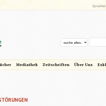
Sprachen
Search thi
Search for
SUCHFORMULAR
ücher
Mediathek
Zeitschriften
Über Uns
Exk
 STÖRUNGEN