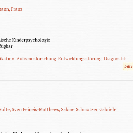
mann, Franz
nische Kinderpsychologie
fügbar
fikation
Autismusforschung
Entwicklungsstörung
Diagnostik
bitt
Bölte, Sven
Feineis-Matthews, Sabine
Schmötzer, Gabriele