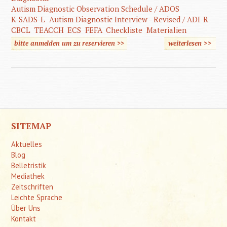
Autism Diagnostic Observation Schedule / ADOS
K-SADS-L
Autism Diagnostic Interview - Revised / ADI-R
CBCL
TEACCH
ECS
FEFA
Checkliste
Materialien
bitte anmelden um zu reservieren >>
weiterlesen
>>
über
Autistis
Störun
SITEMAP
Aktuelles
Blog
Belletristik
Mediathek
Zeitschriften
Leichte Sprache
Über Uns
Kontakt