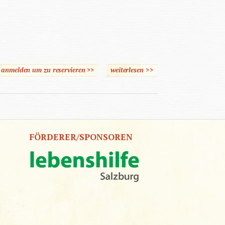
e anmelden um zu reservieren >>
weiterlesen
>>
über National -
Sozialismus in Österreich
FÖRDERER/SPONSOREN