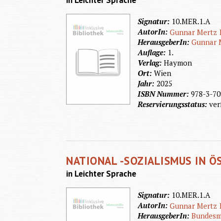
in Leichter Sprache
Signatur:
10.MER.1.A
AutorIn:
Gunnar Mertz
HerausgeberIn:
Gunnar 
Auflage:
1.
Verlag:
Haymon
Ort:
Wien
Jahr:
2025
ISBN Nummer:
978-3-70
Reservierungsstatus:
ver
NATIONAL -SOZIALISMUS IN Ö
in Leichter Sprache
Signatur:
10.MER.1.A
AutorIn:
Gunnar Mertz
HerausgeberIn:
Bundesmi