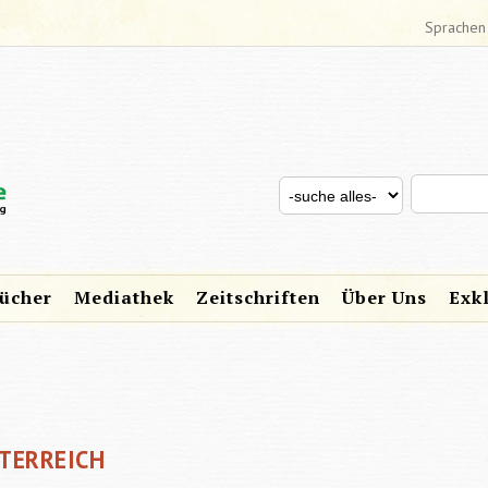
Sprachen
Search thi
Search for
SUCHFORMULAR
ücher
Mediathek
Zeitschriften
Über Uns
Exk
TERREICH