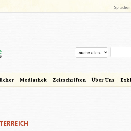
Sprachen
Search thi
Search for
SUCHFORMULAR
ücher
Mediathek
Zeitschriften
Über Uns
Exk
TERREICH