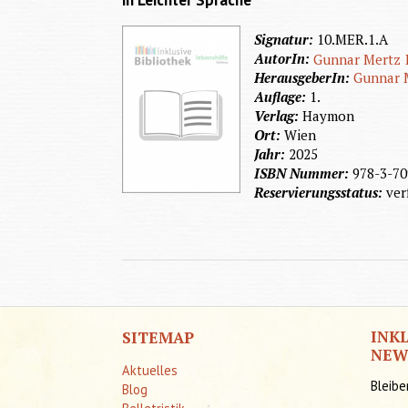
in Leichter Sprache
Signatur:
10.MER.1.A
AutorIn:
Gunnar Mertz
HerausgeberIn:
Gunnar 
Auflage:
1.
Verlag:
Haymon
Ort:
Wien
Jahr:
2025
ISBN Nummer:
978-3-70
Reservierungsstatus:
ver
INK
SITEMAP
NEW
Aktuelles
Bleibe
Blog