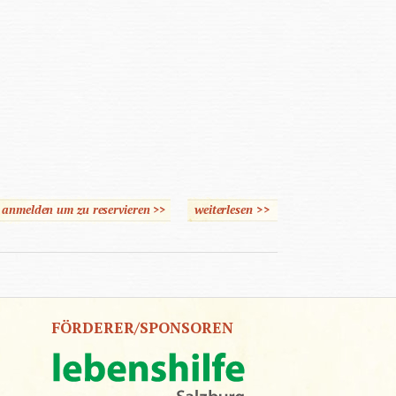
e anmelden um zu reservieren >>
weiterlesen
>>
über National-
Sozialismus in Österreich
FÖRDERER/SPONSOREN