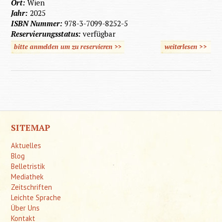
Ort:
Wien
Jahr:
2025
ISBN Nummer:
978-3-7099-8252-5
Reservierungsstatus:
verfügbar
bitte anmelden um zu reservieren >>
weiterlesen
>>
über
Nationa
Soziali
in
Österre
SITEMAP
Aktuelles
Blog
Belletristik
Mediathek
Zeitschriften
Leichte Sprache
Über Uns
Kontakt