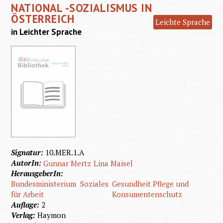
NATIONAL -SOZIALISMUS IN
in
ÖSTERREICH
Leichte Sprache
Österre
in Leichter Sprache
Signatur:
10.MER.1.A
AutorIn:
Gunnar Mertz
Lina Maisel
HerausgeberIn:
Bundesministerium
Soziales
Gesundheit Pflege und
für Arbeit
Konsumentenschutz
Auflage:
2
Verlag:
Haymon