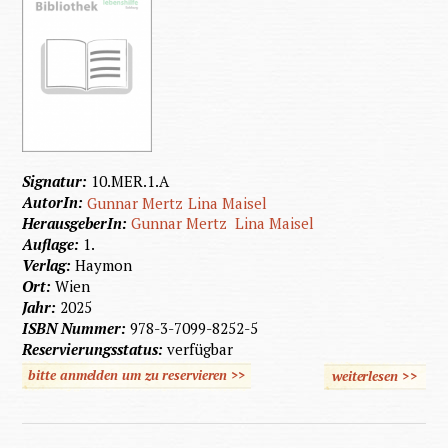
Signatur:
10.MER.1.A
AutorIn:
Gunnar Mertz
Lina Maisel
HerausgeberIn:
Gunnar Mertz
Lina Maisel
Auflage:
1.
Verlag:
Haymon
Ort:
Wien
Jahr:
2025
ISBN Nummer:
978-3-7099-8252-5
Reservierungsstatus:
verfügbar
bitte anmelden um zu reservieren >>
weiterlesen
>>
über
Nation
Soziali