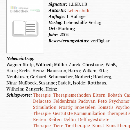
Signatur:
1.LEB.1.B
AutorIn:
Lebenshilfe
Auflage:
1. Auflage
Verlag:
Lebenshilfe-Verlag
Ort:
Marburg
Jahr:
2004
Reservierungsstatus:
verfügbar
Nebeneintrag:
Wagner-Stolp, Wilfried; Müller-Zurek, Christiane; Weiß,
Hans; Krebs, Heinz; Naumann, Harro; Wilken, Etta;
Neuhäuser, Gerhard; Schumacher, Norbert; Hömberg,
Nina; Nußbeck, Susanne; Badelt, Isolde; Rotthaus,
Wilhelm; Zangerle, Heinz;
Schlagworte:
Therapie
Therapiemethoden
Eltern
Bobath
Ca
Delacato
Feldenkrais
Padovan
Petö
Psychomot
Stimulation
Frostig
Snoezelen
Tomatis
Psycho
Therapie
Gestützte Kommunikation
therapeuti
Reiten
Reiten
Delfin
Delfingestützte
Therapie
Tiere
Tiertherapie
Kunst
Kunstthera