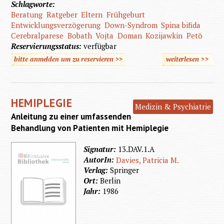
Schlagworte:
Beratung
Ratgeber
Eltern
Frühgeburt
Entwicklungsverzögerung
Down-Syndrom
Spina bifida
Cerebralparese
Bobath
Vojta
Doman
Kozijawkin
Petö
Reservierungsstatus:
verfügbar
bitte anmelden um zu reservieren >>
weiterlesen
>>
über D
Sorgenk
im erst
HEMIPLEGIE
Lebensj
Medizin & Psychiatrie
Anleitung zu einer umfassenden
Behandlung von Patienten mit Hemiplegie
Signatur:
13.DAV.1.A
AutorIn:
Davies, Patricia M.
Verlag:
Springer
Ort:
Berlin
Jahr:
1986