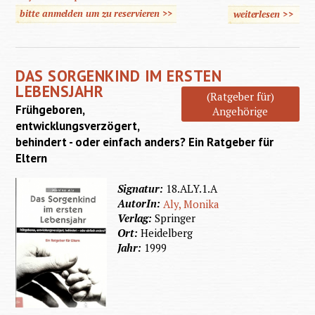
bitte anmelden um zu reservieren >>
weiterlesen
>>
über
Bewegun
und ihre
DAS SORGENKIND IM ERSTEN
Sicht
LEBENSJAHR
(Ratgeber für)
Frühgeboren,
Angehörige
entwicklungsverzögert,
behindert - oder einfach anders? Ein Ratgeber für
Eltern
Signatur:
18.ALY.1.A
AutorIn:
Aly, Monika
Verlag:
Springer
Ort:
Heidelberg
Jahr:
1999