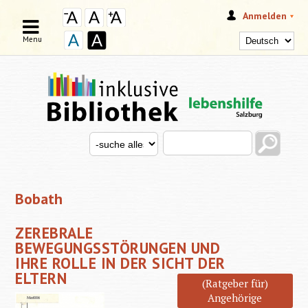
Anmelden
Menu
Search this site
Search for
SUCHFORMULAR
Bobath
ZEREBRALE
BEWEGUNGSSTÖRUNGEN UND
IHRE ROLLE IN DER SICHT DER
ELTERN
(Ratgeber für)
Angehörige