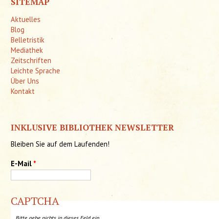
SITEMAP
wenn
Aktuelles
man
Blog
daran
Belletristik
Mediathek
zieht."
Zeitschriften
Leichte Sprache
Über Uns
Kontakt
INKLUSIVE BIBLIOTHEK NEWSLETTER
Bleiben Sie auf dem Laufenden!
E-Mail
*
CAPTCHA
Bitte gebe nichts in dieses Feld ein