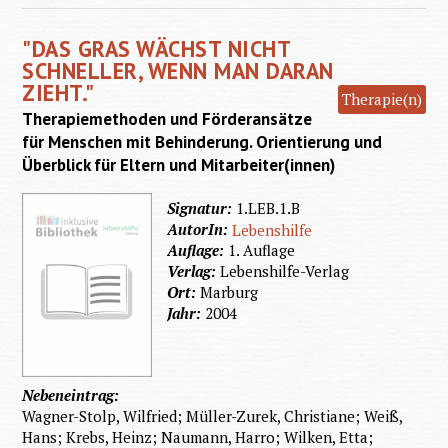
pur -
"DAS GRAS WÄCHST NICHT
Schlaf
SCHNELLER, WENN MAN DARAN
ZIEHT."
Therapie(n)
Therapiemethoden und Förderansätze
für Menschen mit Behinderung. Orientierung und
Überblick für Eltern und Mitarbeiter(innen)
Signatur:
1.LEB.1.B
AutorIn:
Lebenshilfe
Auflage:
1. Auflage
Verlag:
Lebenshilfe-Verlag
Ort:
Marburg
Jahr:
2004
Nebeneintrag:
Wagner-Stolp, Wilfried; Müller-Zurek, Christiane; Weiß,
Hans; Krebs, Heinz; Naumann, Harro; Wilken, Etta;