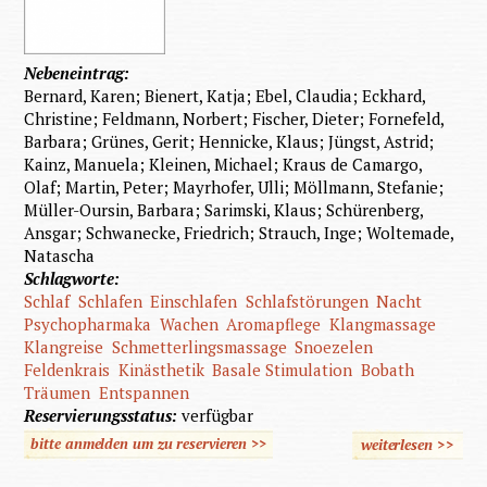
Nebeneintrag:
Bernard, Karen; Bienert, Katja; Ebel, Claudia; Eckhard,
Christine; Feldmann, Norbert; Fischer, Dieter; Fornefeld,
Barbara; Grünes, Gerit; Hennicke, Klaus; Jüngst, Astrid;
Kainz, Manuela; Kleinen, Michael; Kraus de Camargo,
Olaf; Martin, Peter; Mayrhofer, Ulli; Möllmann, Stefanie;
Müller-Oursin, Barbara; Sarimski, Klaus; Schürenberg,
Ansgar; Schwanecke, Friedrich; Strauch, Inge; Woltemade,
Natascha
Schlagworte:
Schlaf
Schlafen
Einschlafen
Schlafstörungen
Nacht
Psychopharmaka
Wachen
Aromapflege
Klangmassage
Klangreise
Schmetterlingsmassage
Snoezelen
Feldenkrais
Kinästhetik
Basale Stimulation
Bobath
Träumen
Entspannen
Reservierungsstatus:
verfügbar
bitte anmelden um zu reservieren >>
weiterlesen
>>
über
Leben