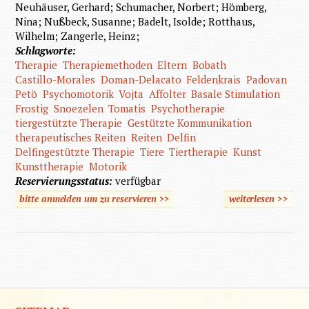
Neuhäuser, Gerhard; Schumacher, Norbert; Hömberg,
Nina; Nußbeck, Susanne; Badelt, Isolde; Rotthaus,
Wilhelm; Zangerle, Heinz;
Schlagworte:
Therapie
Therapiemethoden
Eltern
Bobath
Castillo-Morales
Doman-Delacato
Feldenkrais
Padovan
Petö
Psychomotorik
Vojta
Affolter
Basale Stimulation
Frostig
Snoezelen
Tomatis
Psychotherapie
tiergestützte Therapie
Gestützte Kommunikation
therapeutisches Reiten
Reiten
Delfin
Delfingestützte Therapie
Tiere
Tiertherapie
Kunst
Kunsttherapie
Motorik
Reservierungsstatus:
verfügbar
bitte anmelden um zu reservieren >>
weiterlesen
>>
über
"Das
Gras
wächst
nicht
schnelle