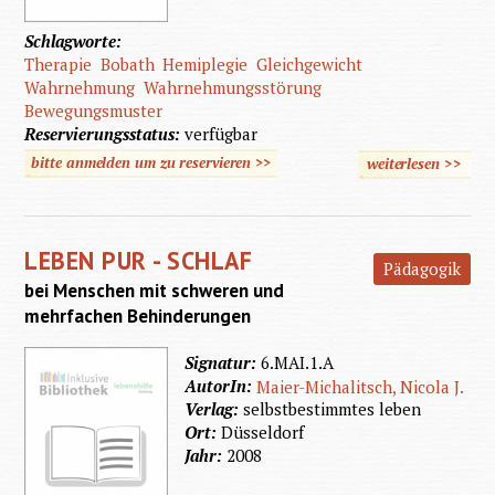
Schlagworte:
Therapie
Bobath
Hemiplegie
Gleichgewicht
Wahrnehmung
Wahrnehmungsstörung
Bewegungsmuster
Reservierungsstatus:
verfügbar
bitte anmelden um zu reservieren >>
weiterlesen
>>
über
Hemiple
LEBEN PUR - SCHLAF
Pädagogik
bei Menschen mit schweren und
mehrfachen Behinderungen
Signatur:
6.MAI.1.A
AutorIn:
Maier-Michalitsch, Nicola J.
Verlag:
selbstbestimmtes leben
Ort:
Düsseldorf
Jahr:
2008