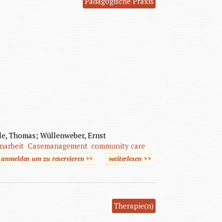
Pädagogische Praxis
bele, Thomas; Wüllenweber, Ernst
narbeit
Casemanagement
community care
e anmelden um zu reservieren >>
weiterlesen
>>
über Krisen und
Verhaltensauffälligkeiten
bei geistiger Behinderung
und Autismus
Therapie(n)