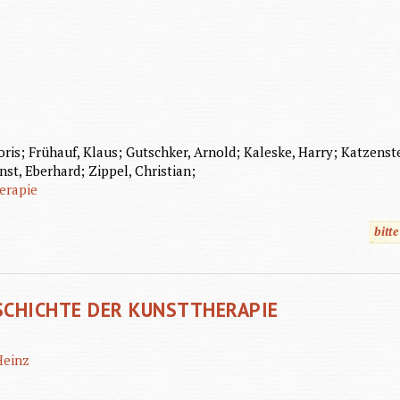
ris; Frühauf, Klaus; Gutschker, Arnold; Kaleske, Harry; Katzenstei
nst, Eberhard; Zippel, Christian;
erapie
bitt
ESCHICHTE DER KUNSTTHERAPIE
Heinz