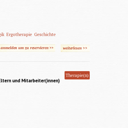
ik
Ergotherapie
Geschichte
e anmelden um zu reservieren >>
weiterlesen
über Eine kleine illustrierte
>>
Geschichte der
Kunsttherapie
Therapie(n)
tern und Mitarbeiter(innen)