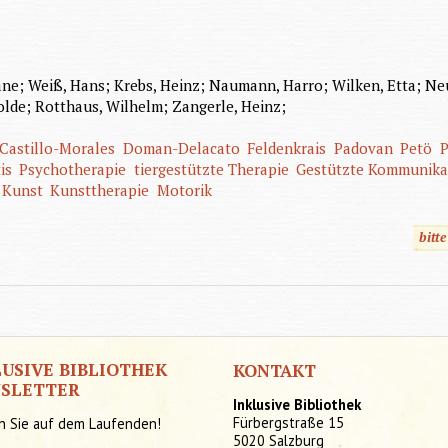
iane; Weiß, Hans; Krebs, Heinz; Naumann, Harro; Wilken, Etta; N
olde; Rotthaus, Wilhelm; Zangerle, Heinz;
Castillo-Morales
Doman-Delacato
Feldenkrais
Padovan
Petö
P
is
Psychotherapie
tiergestützte Therapie
Gestützte Kommunika
Kunst
Kunsttherapie
Motorik
bitt
LUSIVE BIBLIOTHEK
KONTAKT
SLETTER
Inklusive Bibliothek
Fürbergstraße 15
n Sie auf dem Laufenden!
5020 Salzburg