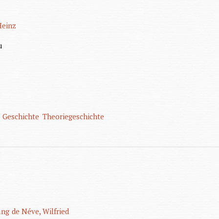
Heinz
u
Geschichte
Theoriegeschichte
ang
de Néve, Wilfried