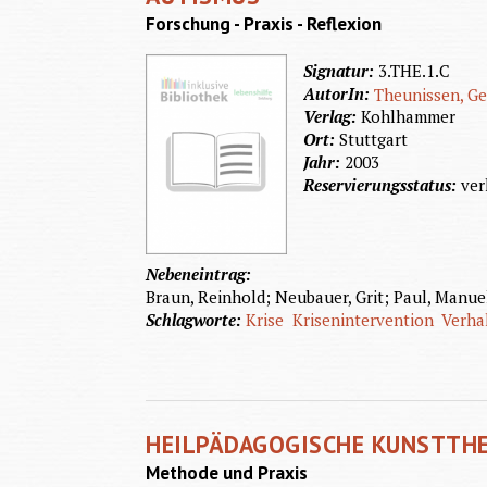
Forschung - Praxis - Reflexion
Signatur:
3.THE.1.C
AutorIn:
Theunissen, G
Verlag:
Kohlhammer
Ort:
Stuttgart
Jahr:
2003
Reservierungsstatus:
ver
Nebeneintrag:
Braun, Reinhold; Neubauer, Grit; Paul, Manuel
Schlagworte:
Krise
Krisenintervention
Verhal
HEILPÄDAGOGISCHE KUNSTTHE
Methode und Praxis