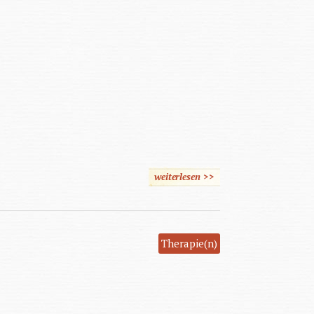
weiterlesen
>>
über Heilpädagogische
Kunsttherapie
Therapie(n)