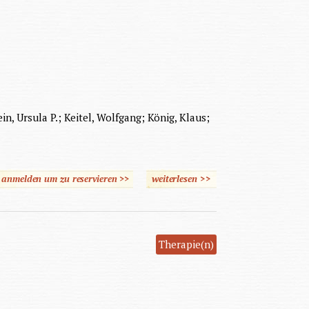
n, Ursula P.; Keitel, Wolfgang; König, Klaus;
e anmelden um zu reservieren >>
weiterlesen
über Ergotherapie
>>
Therapie(n)