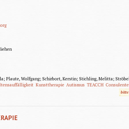
eorg
liehen
a; Plaute, Wolfgang; Schirbort, Kerstin; Stichling, Melitta; Strö
tensauffälligkeit
Kunsttherapie
Autismus
TEACCH
Consulente
bitt
RAPIE