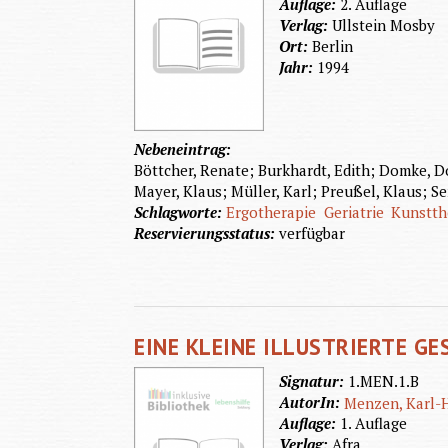
Auflage:
2. Auflage
Verlag:
Ullstein Mosby
Ort:
Berlin
Jahr:
1994
Nebeneintrag:
Böttcher, Renate; Burkhardt, Edith; Domke, Do
Mayer, Klaus; Müller, Karl; Preußel, Klaus; Se
Schlagworte:
Ergotherapie
Geriatrie
Kunstth
Reservierungsstatus:
verfügbar
EINE KLEINE ILLUSTRIERTE G
Signatur:
1.MEN.1.B
AutorIn:
Menzen, Karl-
Auflage:
1. Auflage
Verlag:
Afra