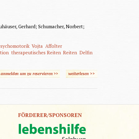
euhäuser, Gerhard; Schumacher, Norbert;
sychomotorik
Vojta
Affolter
tion
therapeutisches Reiten
Reiten
Delfin
e anmelden um zu reservieren >>
weiterlesen
>>
über "Das Gras wächst
nicht schneller, wenn man
daran zieht."
FÖRDERER/SPONSOREN