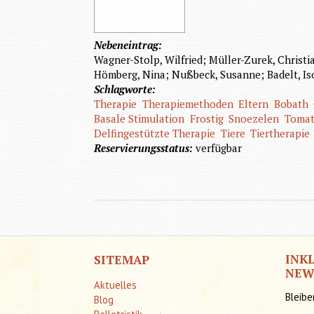
Nebeneintrag:
Wagner-Stolp, Wilfried; Müller-Zurek, Christ
Hömberg, Nina; Nußbeck, Susanne; Badelt, Is
Schlagworte:
Therapie
Therapiemethoden
Eltern
Bobath
Basale Stimulation
Frostig
Snoezelen
Tomat
Delfingestützte Therapie
Tiere
Tiertherapie
Reservierungsstatus:
verfügbar
INK
SITEMAP
NEW
Aktuelles
Bleibe
Blog