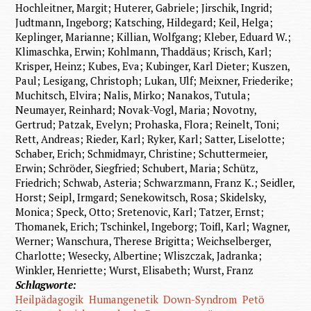
Hochleitner, Margit; Huterer, Gabriele; Jirschik, Ingrid;
Judtmann, Ingeborg; Katsching, Hildegard; Keil, Helga;
Keplinger, Marianne; Killian, Wolfgang; Kleber, Eduard W.;
Klimaschka, Erwin; Kohlmann, Thaddäus; Krisch, Karl;
Krisper, Heinz; Kubes, Eva; Kubinger, Karl Dieter; Kuszen,
Paul; Lesigang, Christoph; Lukan, Ulf; Meixner, Friederike;
Muchitsch, Elvira; Nalis, Mirko; Nanakos, Tutula;
Neumayer, Reinhard; Novak-Vogl, Maria; Novotny,
Gertrud; Patzak, Evelyn; Prohaska, Flora; Reinelt, Toni;
Rett, Andreas; Rieder, Karl; Ryker, Karl; Satter, Liselotte;
Schaber, Erich; Schmidmayr, Christine; Schuttermeier,
Erwin; Schröder, Siegfried; Schubert, Maria; Schütz,
Friedrich; Schwab, Asteria; Schwarzmann, Franz K.; Seidler,
Horst; Seipl, Irmgard; Senekowitsch, Rosa; Skidelsky,
Monica; Speck, Otto; Sretenovic, Karl; Tatzer, Ernst;
Thomanek, Erich; Tschinkel, Ingeborg; Toifl, Karl; Wagner,
Werner; Wanschura, Therese Brigitta; Weichselberger,
Charlotte; Wesecky, Albertine; Wliszczak, Jadranka;
Winkler, Henriette; Wurst, Elisabeth; Wurst, Franz
Schlagworte:
Heilpädagogik
Humangenetik
Down-Syndrom
Petö