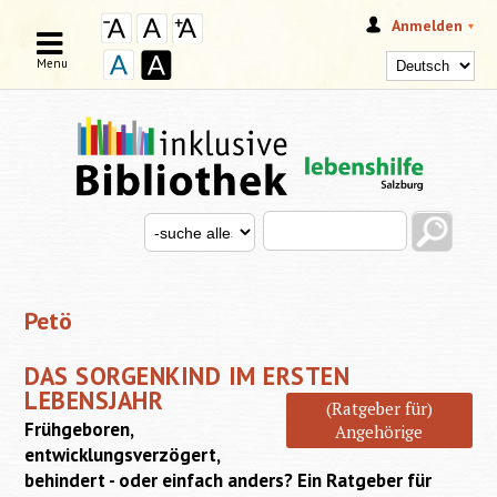
Anmelden
Menu
Search this site
Search for
SUCHFORMULAR
Petö
DAS SORGENKIND IM ERSTEN
LEBENSJAHR
(Ratgeber für)
Frühgeboren,
Angehörige
entwicklungsverzögert,
behindert - oder einfach anders? Ein Ratgeber für