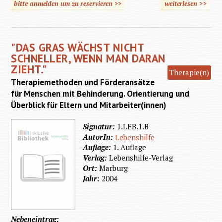
bitte anmelden um zu reservieren >>
weiterlesen
>>
über Pr
der
Kondukt
"DAS GRAS WÄCHST NICHT
Förder
SCHNELLER, WENN MAN DARAN
nach 
ZIEHT."
Therapie(n)
Pet
Therapiemethoden und Förderansätze
für Menschen mit Behinderung. Orientierung und
Überblick für Eltern und Mitarbeiter(innen)
Signatur:
1.LEB.1.B
AutorIn:
Lebenshilfe
Auflage:
1. Auflage
Verlag:
Lebenshilfe-Verlag
Ort:
Marburg
Jahr:
2004
Nebeneintrag: