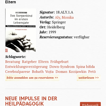
Eltern
Signatur:
18.ALY.1.A
AutorIn:
Aly, Monika
Verlag:
Springer
Ort:
Heidelberg
Jahr:
1999
Reservierungsstatus:
verfügbar
Schlagworte:
Beratung
Ratgeber
Eltern
Frühgeburt
Entwicklungsverzögerung
Down-Syndrom
Spina bifida
Cerebralparese
Bobath
Vojta
Doman
Kozijawkin
Petö
bitte anmelden um zu reservieren >>
weiterlesen
>>
über D
Sorgenk
im erst
NEUE IMPULSE IN DER
Lebensj
HEILPÄDAGOGIK
Pädagogik