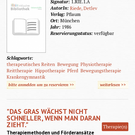
Signatur:
1.RIE.1.A
AutorIn:
Riede, Detlev
Verlag:
Pflaum
Ort:
München
Jahr:
1986
Reservierungsstatus:
verfügbar
Schlagworte:
therapeutisches Reiten
Bewegung
Physiotherapie
Reittherapie
Hippotherapie
Pferd
Bewegungstherapie
Krankengymnastik
bitte anmelden um zu reservieren >>
weiterlesen
>>
Therap
Reite
"DAS GRAS WÄCHST NICHT
Kranke
SCHNELLER, WENN MAN DARAN
ZIEHT."
Therapie(n)
Therapiemethoden und Förderansätze