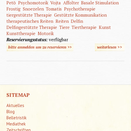
Petö
Psychomotorik
Vojta
Affolter
Basale Stimulation
Frostig
Snoezelen
Tomatis
Psychotherapie
tiergestützte Therapie
Gestützte Kommunikation
therapeutisches Reiten
Reiten
Delfin
Delfingestützte Therapie
Tiere
Tiertherapie
Kunst
Kunsttherapie
Motorik
Reservierungsstatus:
verfügbar
bitte anmelden um zu reservieren >>
weiterlesen
>>
über
"Das
Gras
wächst
nicht
schnelle
SITEMAP
wenn
Aktuelles
man
Blog
daran
Belletristik
Mediathek
zieht."
Zeitschriften