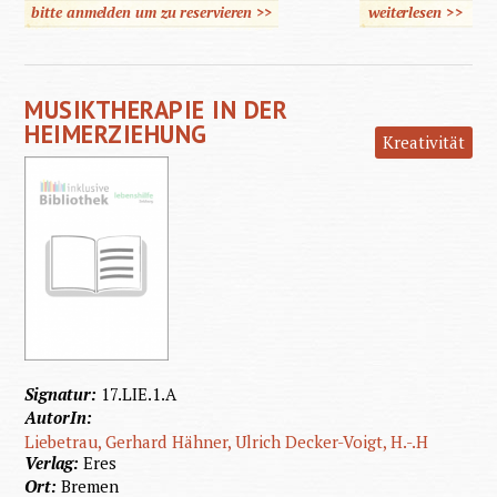
bitte anmelden um zu reservieren >>
weiterlesen
>>
über D
heilen
Kraft d
MUSIKTHERAPIE IN DER
klassisc
HEIMERZIEHUNG
Kreativität
Musi
Signatur:
17.LIE.1.A
AutorIn:
Liebetrau, Gerhard
Hähner, Ulrich
Decker-Voigt, H.-.H
Verlag:
Eres
Ort:
Bremen