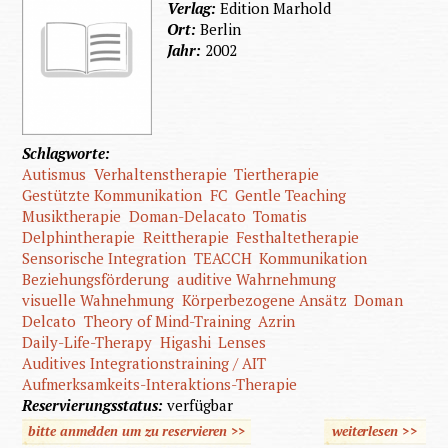
Verlag:
Edition Marhold
Ort:
Berlin
Jahr:
2002
Schlagworte:
Autismus
Verhaltenstherapie
Tiertherapie
Gestützte Kommunikation
FC
Gentle Teaching
Musiktherapie
Doman-Delacato
Tomatis
Delphintherapie
Reittherapie
Festhaltetherapie
Sensorische Integration
TEACCH
Kommunikation
Beziehungsförderung
auditive Wahrnehmung
visuelle Wahnehmung
Körperbezogene Ansätz
Doman
Delcato
Theory of Mind-Training
Azrin
Daily-Life-Therapy
Higashi
Lenses
Auditives Integrationstraining / AIT
Aufmerksamkeits-Interaktions-Therapie
Reservierungsstatus:
verfügbar
bitte anmelden um zu reservieren >>
weiterlesen
>>
über