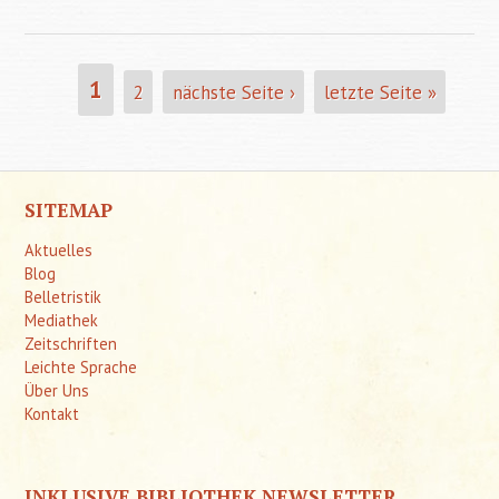
Autism
1
2
nächste Seite ›
letzte Seite »
SEITEN
SITEMAP
Aktuelles
Blog
Belletristik
Mediathek
Zeitschriften
Leichte Sprache
Über Uns
Kontakt
INKLUSIVE BIBLIOTHEK NEWSLETTER