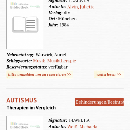
Signatur:
17.ALV.1.A
Kin
AutorIn:
Alvin, Juliette
Verlag:
dtv
Ort:
München
Jahr:
1984
Nebeneintrag:
Warwick, Auriel
Schlagworte:
Musik
Musiktherapie
Reservierungsstatus:
verfügbar
bitte anmelden um zu reservieren >>
weiterlesen
>>
üb
Musikth
AUTISMUS
Behinderungen/Beeinträch
Therapien im Vergleich
Signatur:
14.WEI.1.A
AutorIn:
Weiß, Michaela