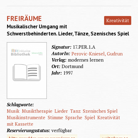
Lebens
Mus
FREIRÄUME
Kreativität
Musikalischer Umgang mit
Schwerstbehinderten. Lieder, Tänze, Szenisches Spiel
Signatur:
17.PER.1.A
AutorIn:
Perovic-Kniesel, Gudrun
Verlag:
modernes lernen
Ort:
Dortmund
Jahr:
1997
Schlagworte:
Musik
Musiktherapie
Lieder
Tanz
Szenisches Spiel
Musikinstrumente
Stimme
Sprache
Spiel
Kreativität
mit Kassette
Reservierungsstatus:
verfügbar