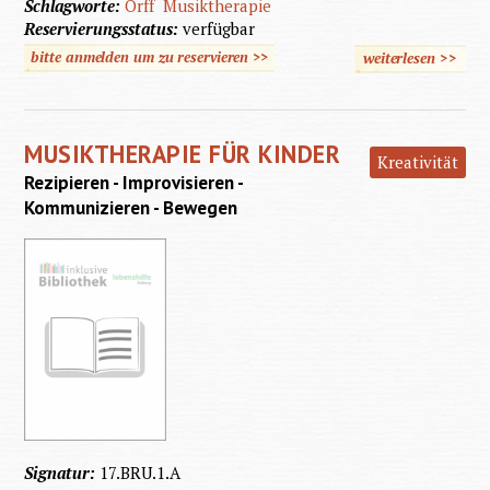
Schlagworte:
Orff
Musiktherapie
Reservierungsstatus:
verfügbar
bitte anmelden um zu reservieren >>
weiterlesen
>>
über 
Instrum
der Sch
MUSIKTHERAPIE FÜR KINDER
Geistigb
Kreativität
Rezipieren - Improvisieren -
Kommunizieren - Bewegen
Signatur:
17.BRU.1.A