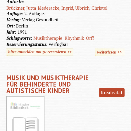
AutorIn:
Brückner, Jutta
Mederacke, Ingrid, Ulbrich, Christel
Auflage:
2. Auflage.
Verlag:
Verlag Gesundheit
Ort:
Berlin
Jahr:
1991
Schlagworte:
Musiktherapie
Rhythmik
Orff
Reservierungsstatus:
verfügbar
bitte anmelden um zu reservieren >>
weiterlesen
>>
üb
Musikth
für K
MUSIK UND MUSIKTHERAPIE
FÜR BEHINDERTE UND
AUTISTISCHE KINDER
Kreativität