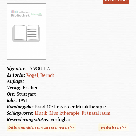
der
Erzieh
und
Therap
Behinde
Kinde
Signatur:
17.VOG.1.A
AutorIn:
Vogel, Berndt
Auflage:
Verlag:
Fischer
Ort:
Stuttgart
Jahr:
1991
Bandangabe:
Band 10: Praxis der Musiktherapie
Schlagworte:
Musik
Musiktherapie
Pränatalraum
Reservierungsstatus:
verfügbar
bitte anmelden um zu reservieren >>
weiterlesen
>>
übe