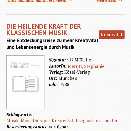
bitte anmelden um zu reservieren >>
weiterlesen
>>
über
Freiräu
DIE HEILENDE KRAFT DER
KLASSISCHEN MUSIK
Kreativität
Eine Entdeckungsreise zu mehr Kreativität
und Lebensenergie durch Musik
Signatur:
17.MER.1.A
AutorIn:
Merritt, Stephanie
Verlag:
Kösel-Verlag
Ort:
München
Jahr:
1988
Schlagworte:
Musik
Musiktherapie
Kreativität
Imagination
Theater
Reservierungsstatus:
verfügbar