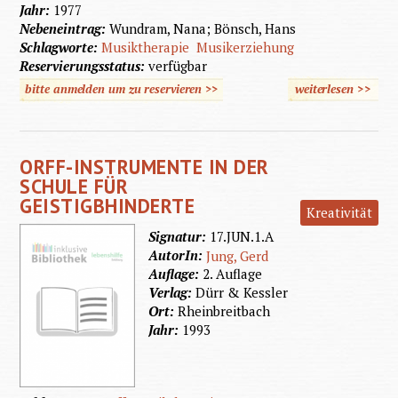
Jahr:
1977
Nebeneintrag:
Wundram, Nana; Bönsch, Hans
Schlagworte:
Musiktherapie
Musikerziehung
Reservierungsstatus:
verfügbar
bitte anmelden um zu reservieren >>
weiterlesen
>>
üb
Musikth
in 
ORFF-INSTRUMENTE IN DER
Heimerz
SCHULE FÜR
GEISTIGBHINDERTE
Kreativität
Signatur:
17.JUN.1.A
AutorIn:
Jung, Gerd
Auflage:
2. Auflage
Verlag:
Dürr & Kessler
Ort:
Rheinbreitbach
Jahr:
1993