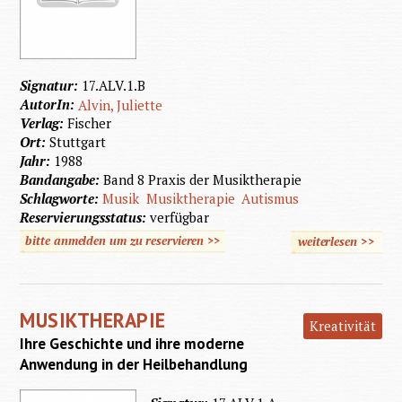
Signatur:
17.ALV.1.B
AutorIn:
Alvin, Juliette
Verlag:
Fischer
Ort:
Stuttgart
Jahr:
1988
Bandangabe:
Band 8 Praxis der Musiktherapie
Schlagworte:
Musik
Musiktherapie
Autismus
Reservierungsstatus:
verfügbar
bitte anmelden um zu reservieren >>
weiterlesen
>>
über 
un
Musikth
MUSIKTHERAPIE
für behi
Kreativität
Ihre Geschichte und ihre moderne
un
Anwendung in der Heilbehandlung
autist