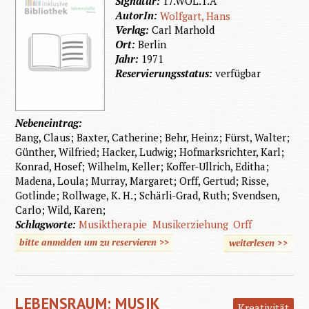
Signatur:
17.WOL.1.A
AutorIn:
Wolfgart, Hans
Verlag:
Carl Marhold
Ort:
Berlin
Jahr:
1971
Reservierungsstatus:
verfügbar
Nebeneintrag:
Bang, Claus; Baxter, Catherine; Behr, Heinz; Fürst, Walter;
Günther, Wilfried; Hacker, Ludwig; Hofmarksrichter, Karl;
Konrad, Hosef; Wilhelm, Keller; Koffer-Ullrich, Editha;
Madena, Loula; Murray, Margaret; Orff, Gertud; Risse,
Gotlinde; Rollwage, K. H.; Schärli-Grad, Ruth; Svendsen,
Carlo; Wild, Karen;
Schlagworte:
Musiktherapie
Musikerziehung
Orff
bitte anmelden um zu reservieren >>
weiterlesen
>>
über D
Orff
Schulw
LEBENSRAUM: MUSIK
im Dien
Kreativität